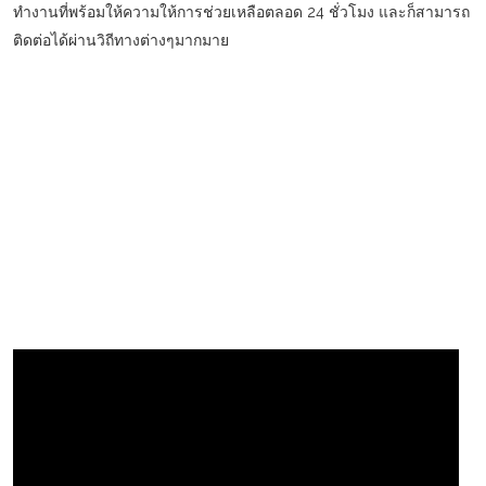
ทำงานที่พร้อมให้ความให้การช่วยเหลือตลอด 24 ชั่วโมง และก็สามารถ
ติดต่อได้ผ่านวิถีทางต่างๆมากมาย