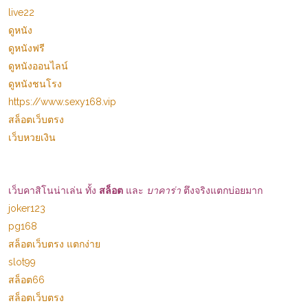
live22
ดูหนัง
ดูหนังฟรี
ดูหนังออนไลน์
ดูหนังชนโรง
https://www.sexy168.vip
สล็อตเว็บตรง
เว็บหวยเงิน
เว็บคาสิโนน่าเล่น ทั้ง
สล็อต
และ
บาคาร่า
ตึงจริงแตกบ่อยมาก
joker123
pg168
สล็อตเว็บตรง แตกง่าย
slot99
สล็อต66
สล็อตเว็บตรง