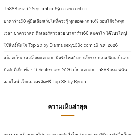
Jin888.asia 12 September 69 casino online
บาคาร่า168 คู่มือเลือกเว็บไพ่ที่ควรรู้ ทุกยอดฝาก 10% ถอนได้จริงทุก
เวลา บาคาร่าสด ดีลเลอร์สาวสวย บาคาร่า168 สมัครไว ได้โปรใหญ่
ใช้สิทธิ์ทันใจ Top 20 by Dianna sexy168c.com 18 ก.ค. 2026
สล็อตเว็บตรง สล็อตแตกง่าย มีจริงไหม? เจาะลึกระบบเกม ฟีเจอร์ และ
ปัจจัยที่เกี่ยวข้อง 11 September 2026 เว็บ แตกง่าย jin888.asia พนัน
ออนไลน์ เว็บแม่ เครดิตฟรี Top 88 by Byron
ความเห็นล่าสุด
การบรรลุเป้าหมายไม่มาจากการทำสิ่งใหญ่ แต่มาจากวิธีการทำสิ่งเล็กๆ