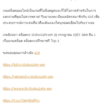
เกมสล็อตออนไลน์เป็นเกมที่ไม่ล็อคยูสและก็ได้โอกาสสำหรับในการ
แตกง่ายที่คุณไม่ควรพลาด! รีบมาลงทะเบียนสมัครสมาชิกกับ slot เพื่อ
ประสบการณ์การเล่นที่น่าตื่นเต้นและก็สนุกยอดเยี่ยมไปกับเราเลย
เกมยิงปลา สล็อตxo slotxo24hr.win 19 กรกฎาคม 2567 Jake ยืน 1
เรื่องเกมสล็อต สล็อตxoปรึกษาฟรี Top 2
ขอขอบคุณมากอ้างอิง
slot
https://bit.ly/slotxo24hr-win
https://rebrand.ly/slotxo24hr-win
https://wow.in.th/slotxo24hr-win
https://t.co/VIe5WsRFrc