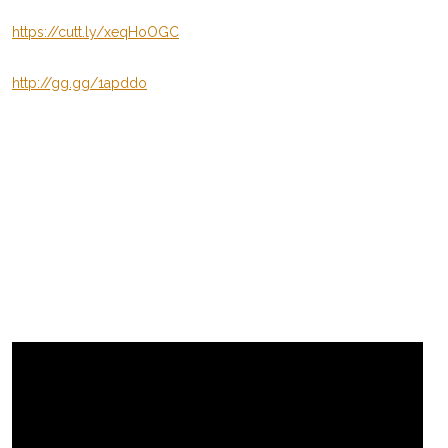
https://cutt.ly/xeqHoOGC
http://gg.gg/1apddo