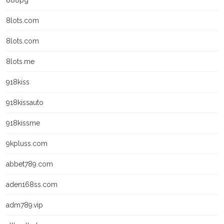
888pg
8lots.com
8lots.com
8lots.me
918kiss
918kissauto
918kissme
9kpluss.com
abbet789.com
aden168ss.com
adm789.vip