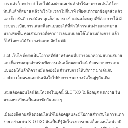
ios แล้วก็ android โดยไม่ต้องผ่านเอเย่นต์ ทำให้สามารถเล่นได้โดย
ทันทีแล้วก็สบาย แล้วก็เร็วในเวลาไม่กี่นาที เพียงแต่กรอกข้อมูลส่วนตัว
และก็การันตีการสมัคร คุณก็สามารถเข้าเล่นสล็อตทุกที่ที่ต้องการได้ มี
ระบบระเบียบการเล่นสล็อตแบบออโต้ที่ทำให้การเล่นง่ายและสบาย
มากเพิ่มขึ้น คุณสามารถตั้งค่าการเล่นแบบออโต้ได้ตามต้องการ แล้ว
ก็ได้โอกาสได้รับรางวัลแบบอัตโนมัติ
slot เว็บไซต์ตรงเป็นโอกาสที่ดีสำหรับคนที่ปรารถนาความสบายสบาย
และก็ความสนุกสำหรับเพื่อการเล่นสล็อตออนไลน์ ด้วยระบบการเล่น
แบบออโต้แล้วก็ความมั่นคงยั่งยืนสำหรับการให้บริการ มาเล่นกับ
slotxo เว็บตรงและบันเทิงใจไปกับการชนะรางวัลใหญ่ๆกันเถิด
เกมสล็อตออนไลน์อันโด่งดังในยุคนี้ SLOTXO ไม่ล็อคยูส แตกง่าย รีบ
มาลงทะเบียนเป็นสมาชิกกันเยอะๆ
เมื่อเอ่ยถึงเกมสล็อตออนไลน์ที่ไม่ล็อคยูสและมีโอกาสสำหรับในการแตก
ง่าย อย่างเช่น SLOTXO มันเป็นที่รู้จักในวงการเกมสล็อตออนไลน์ว่ามี