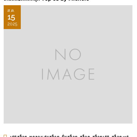
ส.ค.
15
2025
,
,
,
,
,
,