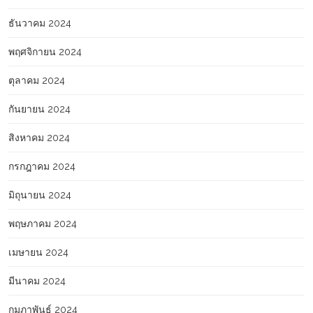
ธันวาคม 2024
พฤศจิกายน 2024
ตุลาคม 2024
กันยายน 2024
สิงหาคม 2024
กรกฎาคม 2024
มิถุนายน 2024
พฤษภาคม 2024
เมษายน 2024
มีนาคม 2024
กุมภาพันธ์ 2024