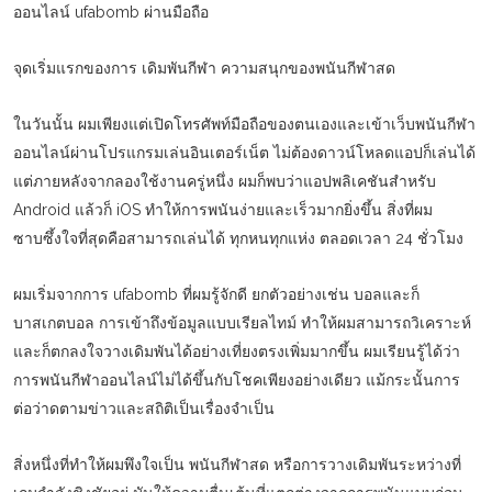
ออนไลน์ ufabomb ผ่านมือถือ
จุดเริ่มแรกของการ เดิมพันกีฬา ความสนุกของพนันกีฬาสด
ในวันนั้น ผมเพียงแต่เปิดโทรศัพท์มือถือของตนเองและเข้าเว็บพนันกีฬา
ออนไลน์ผ่านโปรแกรมเล่นอินเตอร์เน็ต ไม่ต้องดาวน์โหลดแอปก็เล่นได้
แต่ภายหลังจากลองใช้งานครู่หนึ่ง ผมก็พบว่าแอปพลิเคชันสำหรับ
Android แล้วก็ iOS ทำให้การพนันง่ายและเร็วมากยิ่งขึ้น สิ่งที่ผม
ซาบซึ้งใจที่สุดคือสามารถเล่นได้ ทุกหนทุกแห่ง ตลอดเวลา 24 ชั่วโมง
ผมเริ่มจากการ ufabomb ที่ผมรู้จักดี ยกตัวอย่างเช่น บอลและก็
บาสเกตบอล การเข้าถึงข้อมูลแบบเรียลไทม์ ทำให้ผมสามารถวิเคราะห์
และก็ตกลงใจวางเดิมพันได้อย่างเที่ยงตรงเพิ่มมากขึ้น ผมเรียนรู้ได้ว่า
การพนันกีฬาออนไลน์ไม่ได้ขึ้นกับโชคเพียงอย่างเดียว แม้กระนั้นการ
ต่อว่าดตามข่าวและสถิติเป็นเรื่องจำเป็น
สิ่งหนึ่งที่ทำให้ผมพึงใจเป็น พนันกีฬาสด หรือการวางเดิมพันระหว่างที่