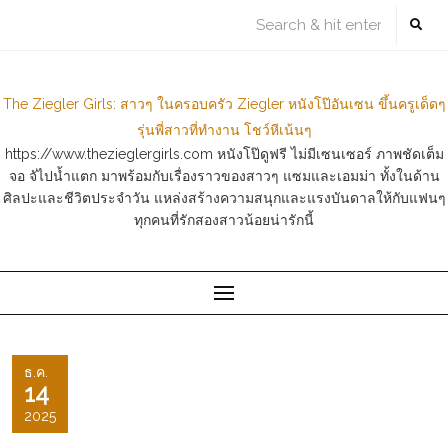
Skip
to
content
The Ziegler Girls: สาวๆ ในครอบครัว Ziegler หนังโป๊อันเซน ขึ้นครูเด็ดๆ
รุ่นพี่สาวที่ทำงาน โชว์หีเน้นๆ
https://www.thezieglergirls.com หนังโป๊ดูฟรี ไม่มีเซนเซอร์ ภาพชัดเต็ม
จอ จัไปน้ำแตก มาพร้อมกับเรื่องราวของสาวๆ แซมและเอมม่า ทั้งในด้าน
ศิลปะและชีวิตประจำวัน แหล่งสร้างความสนุกและแรงบันดาลให้กับแฟนๆ
ทุกคนที่รักสองสาวน้อยน่ารักนี้
ธ.ค.
14
2025