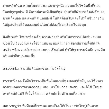
ภายหลังค้นหารวมทั้งทดลองเล่นมาครู่หนึ่ง ผมพบเว็บไซต์หนึ่งที่ตอบ
โจทย์ทุกๆอย่าง มี อัตราต่อรองที่เยี่ยมที่สุด สำหรับกีฬายอดฮิตทั้งยังบอล
บาสเก็ตบอล และเทนนิส แถมยังมี โบนัสต้อนรับและโปรโมชั่นรายวัน
ให้ผู้เล่นใหม่ได้ทดลองพนันโดยไม่ต้องกังวลเรื่องเงินลงทุน
สิ่งที่ประทับใจมากที่สุดเป็นความง่ายสำหรับในการวางเดิมพัน ระบบ
ของเว็บเรียบง่ายและใช้งานสบาย ผมสามารถเลือกทีมรวมทั้งกีฬาที่
สนใจ พร้อมมองอัตราต่อรองแบบเรียลไทม์ ทำให้ทุกการพนันมีความตื่น
เต้นแล้วก็สนุกเยอะขึ้น
ufabombx วางเดิมพันและชนะรางวัลใหญ่
คราวหนึ่ง ผมตัดสินใจวางเดิมพันในแมทช์ฟุตบอลคู่สำคัญ ผมใช้เวลา
อ่านพินิจพิจารณาสถิติกลุ่ม มองแนวโน้มการแข่งขัน และก็ใช้ โบนัส
เครดิตพนันฟรี ที่เว็บให้มา วางเดิมพันในปริมาณที่สมควร
ผลปรากฏว่า ทีมที่ผมเลือกชนะ และก็ผมได้เงินรางวัลใหญ่เกินคาด