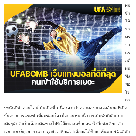
ผม
จำ
ได้
ว่า
คร
าว
แร
กที่
ผม
พึง
พอ
ใจ
กา
รพนันกีฬาออนไลน์ มันเกิดขึ้นเนื่องจากว่าความอยากลองลุ้นผลที่เกิด
ขึ้นจากการแข่งขันที่ผมชอบใจ เมื่อก่อนหน้านี้ การเดิมพันกีฬาแบบ
เดิมๆมักจำเป็นต้องเดินทางไปที่โต๊ะบอลหรือบ่อน ซึ่งอีกทั้งเสียเวล่ำ
เวลาและก็ยุ่งยาก แต่ว่าทุกสิ่งเปลี่ยนไปเมื่อผมได้ศึกษาค้นพบ พนันกีฬา