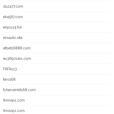
du2477.com
ek4567.com
enjoy24.fun
erisauto.site
etbet16888.com
eu369clubs.com
FAFA123
faro168
fcharoenkit168.com
finnivips.com
finnivips.com