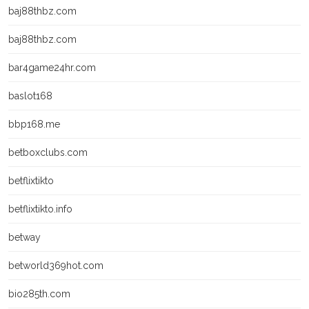
baj88thbz.com
baj88thbz.com
bar4game24hr.com
baslot168
bbp168.me
betboxclubs.com
betflixtikto
betflixtikto.info
betway
betworld369hot.com
bio285th.com