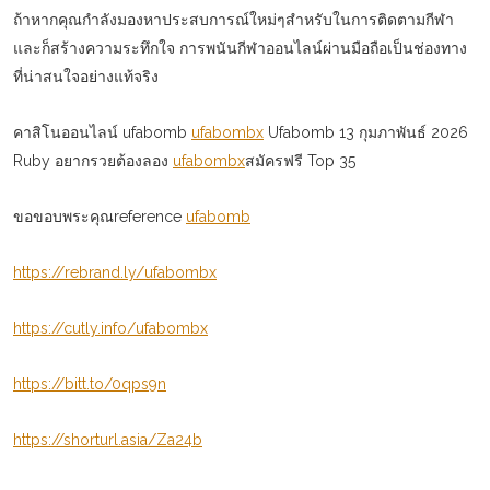
ถ้าหากคุณกำลังมองหาประสบการณ์ใหม่ๆสำหรับในการติดตามกีฬา
และก็สร้างความระทึกใจ การพนันกีฬาออนไลน์ผ่านมือถือเป็นช่องทาง
ที่น่าสนใจอย่างแท้จริง
คาสิโนออนไลน์ ufabomb
ufabombx
Ufabomb 13 กุมภาพันธ์ 2026
Ruby อยากรวยต้องลอง
ufabombx
สมัครฟรี Top 35
ขอขอบพระคุณreference
ufabomb
https://rebrand.ly/ufabombx
https://cutly.info/ufabombx
https://bitt.to/0qps9n
https://shorturl.asia/Za24b