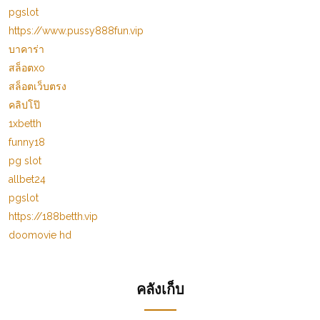
pgslot
https://www.pussy888fun.vip
บาคาร่า
สล็อตxo
สล็อตเว็บตรง
คลิปโป๊
1xbetth
funny18
pg slot
allbet24
pgslot
https://188betth.vip
doomovie hd
คลังเก็บ