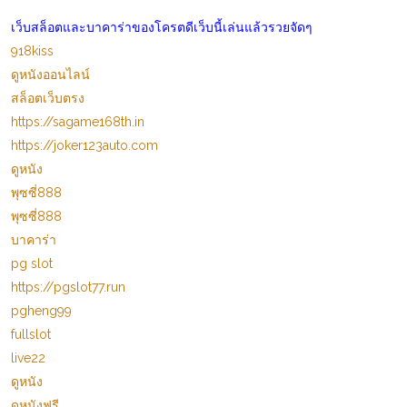
เว็บสล็อตและบาคาร่าของโครตดีเว็บนี้เล่นแล้วรวยจัดๆ
918kiss
ดูหนังออนไลน์
สล็อตเว็บตรง
https://sagame168th.in
https://joker123auto.com
ดูหนัง
พุซซี่888
พุซซี่888
บาคาร่า
pg slot
https://pgslot77.run
pgheng99
fullslot
live22
ดูหนัง
ดูหนังฟรี