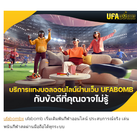
ufabombx
ufabomb เริ่มเดิมพันกีฬาออนไลน์ ประสบการณ์จริง เล่น
พนันกีฬาสดผ่านมือถือได้ทุกระบบ