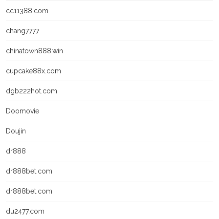
cc11388.com
chang7777
chinatown888.win
cupcake88x.com
dgb222hot.com
Doomovie
Doujin
dr888
dr888bet.com
dr888bet.com
du2477.com