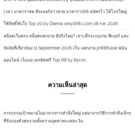
เวลา บาคาร่าสด ดีลเลอร์สาวสวย บาคาร่า168 สมัครไว ได้โปรใหญ่
ใช้สิทธิ์ทันใจ Top 20 by Dianna sexy168c.com 18 ก.ค. 2026
สล็อตเว็บตรง สล็อตแตกง่าย มีจริงไหม? เจาะลึกระบบเกม ฟีเจอร์ และ
ปัจจัยที่เกี่ยวข้อง 11 September 2026 เว็บ แตกง่าย jin888.asia พนัน
ออนไลน์ เว็บแม่ เครดิตฟรี Top 88 by Byron
ความเห็นล่าสุด
การบรรลุเป้าหมายไม่มาจากการทำสิ่งใหญ่ แต่มาจากวิธีการทำสิ่งเล็กๆ
ที่รับรองตัวตนรวมทั้งความอุตสาหะแต่ละวัน