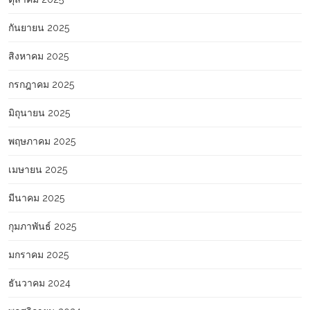
กันยายน 2025
สิงหาคม 2025
กรกฎาคม 2025
มิถุนายน 2025
พฤษภาคม 2025
เมษายน 2025
มีนาคม 2025
กุมภาพันธ์ 2025
มกราคม 2025
ธันวาคม 2024