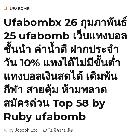
UFABOMB
Ufabombx 26 กุมภาพันธ์
25 ufabomb เว็บแทงบอล
ชั้นนำ ค่าน้ำดี ฝากประจำ
วัน 10% แทงได้ไม่มีขั้นต่ำ
แทงบอลเงินสดได้ เดิมพัน
กีฬา สายคุ้ม ห้ามพลาด
สมัครด่วน Top 58 by
Ruby ufabomb
by Joseph Lee
ไม่มีความเห็น