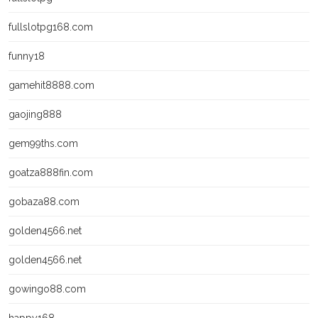
fullslotpg168.com
funny18
gamehit8888.com
gaojing888
gem99ths.com
goatza888fin.com
gobaza88.com
golden4566.net
golden4566.net
gowingo88.com