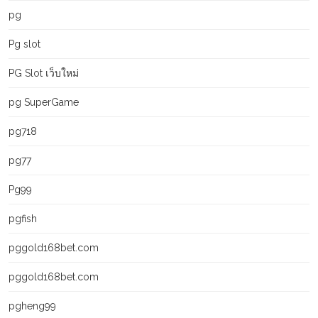
pg
Pg slot
PG Slot เว็บใหม่
pg SuperGame
pg718
pg77
Pg99
pgfish
pggold168bet.com
pggold168bet.com
pgheng99