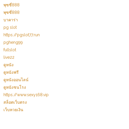
พุซซี่888
พุซซี่888
บาคาร่า
pg slot
https://pgslot77.run
pgheng99
fullslot
live22
ดูหนัง
ดูหนังฟรี
ดูหนังออนไลน์
ดูหนังชนโรง
https://www.sexy168.vip
สล็อตเว็บตรง
เว็บหวยเงิน