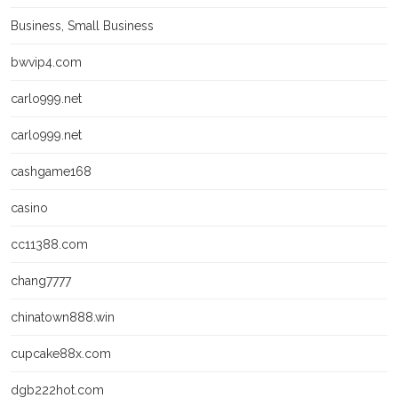
Business, Small Business
bwvip4.com
carlo999.net
carlo999.net
cashgame168
casino
cc11388.com
chang7777
chinatown888.win
cupcake88x.com
dgb222hot.com