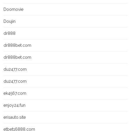
Doomovie
Doujin
dr888
dr888bet.com
dr888bet.com
du2477.com
du2477.com
ek4567.com
enjoy24.fun
erisauto.site
etbet16888.com