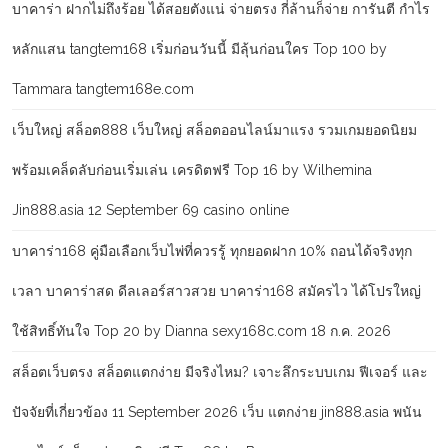
บาคาร่า ฝากไม่ถึงร้อย ได้สอยตังแน่ จ่ายตรง กี่ล้านก็จ่าย การันตี กำไร
หลักแสน tangtem168 เริ่มก่อนวันนี้ มีลุ้นก่อนใคร Top 100 by
Tammara tangtem168e.com
เว็บใหญ่ สล็อต888 เว็บใหญ่ สล็อตออนไลน์มาแรง รวมเกมยอดนิยม
พร้อมเคล็ดลับก่อนเริ่มเล่น เครดิตฟรี Top 16 by Wilhemina
Jin888.asia 12 September 69 casino online
บาคาร่า168 คู่มือเลือกเว็บไพ่ที่ควรรู้ ทุกยอดฝาก 10% ถอนได้จริงทุก
เวลา บาคาร่าสด ดีลเลอร์สาวสวย บาคาร่า168 สมัครไว ได้โปรใหญ่
ใช้สิทธิ์ทันใจ Top 20 by Dianna sexy168c.com 18 ก.ค. 2026
สล็อตเว็บตรง สล็อตแตกง่าย มีจริงไหม? เจาะลึกระบบเกม ฟีเจอร์ และ
ปัจจัยที่เกี่ยวข้อง 11 September 2026 เว็บ แตกง่าย jin888.asia พนัน