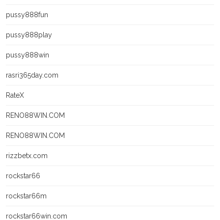
pussy888fun
pussy888play
pussy888win
rasri365day.com
RateX
RENO88WIN.COM
RENO88WIN.COM
rizzbetx.com
rockstar66
rockstar66m
rockstar66win.com