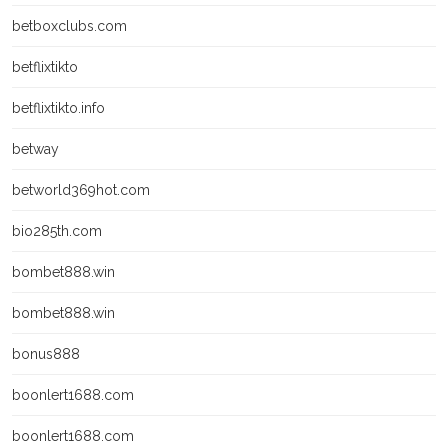
betboxclubs.com
betflixtikto
betflixtikto.info
betway
betworld369hot.com
bio285th.com
bombet888.win
bombet888.win
bonus888
boonlert1688.com
boonlert1688.com