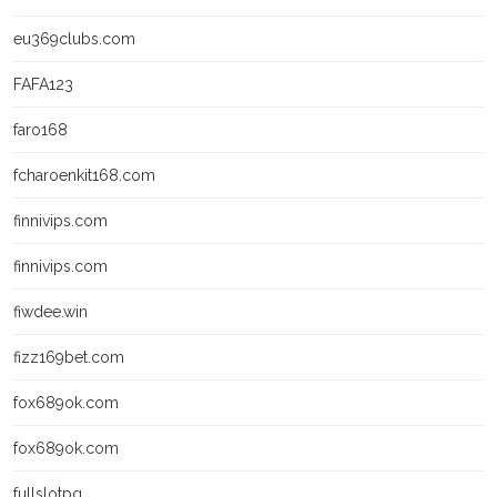
eu369clubs.com
FAFA123
faro168
fcharoenkit168.com
finnivips.com
finnivips.com
fiwdee.win
fizz169bet.com
fox689ok.com
fox689ok.com
fullslotpg