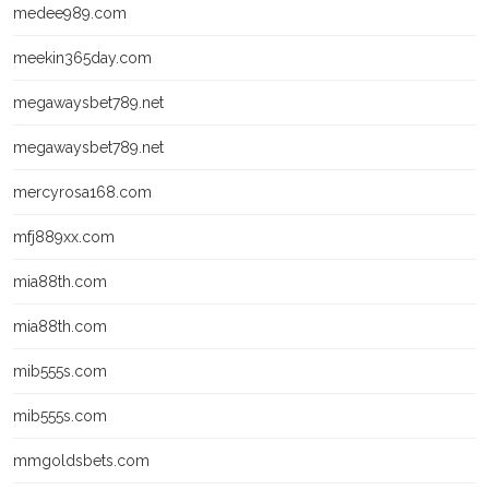
medee989.com
meekin365day.com
megawaysbet789.net
megawaysbet789.net
mercyrosa168.com
mfj889xx.com
mia88th.com
mia88th.com
mib555s.com
mib555s.com
mmgoldsbets.com