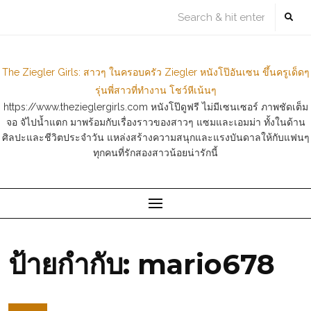
Skip
to
content
The Ziegler Girls: สาวๆ ในครอบครัว Ziegler หนังโป๊อันเซน ขึ้นครูเด็ดๆ
รุ่นพี่สาวที่ทำงาน โชว์หีเน้นๆ
https://www.thezieglergirls.com หนังโป๊ดูฟรี ไม่มีเซนเซอร์ ภาพชัดเต็ม
จอ จัไปน้ำแตก มาพร้อมกับเรื่องราวของสาวๆ แซมและเอมม่า ทั้งในด้าน
ศิลปะและชีวิตประจำวัน แหล่งสร้างความสนุกและแรงบันดาลให้กับแฟนๆ
ทุกคนที่รักสองสาวน้อยน่ารักนี้
ป้ายกำกับ:
mario678