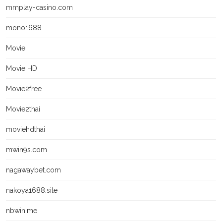
mmplay-casino.com
mono1688
Movie
Movie HD
Movie2free
Movie2thai
moviehdthai
mwin9s.com
nagawaybet.com
nakoya1688.site
nbwin.me