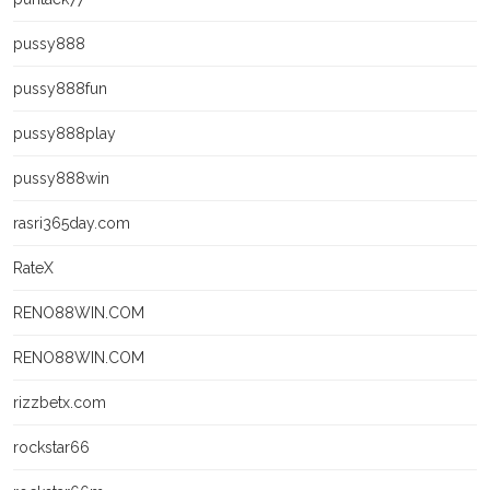
pussy888
pussy888fun
pussy888play
pussy888win
rasri365day.com
RateX
RENO88WIN.COM
RENO88WIN.COM
rizzbetx.com
rockstar66