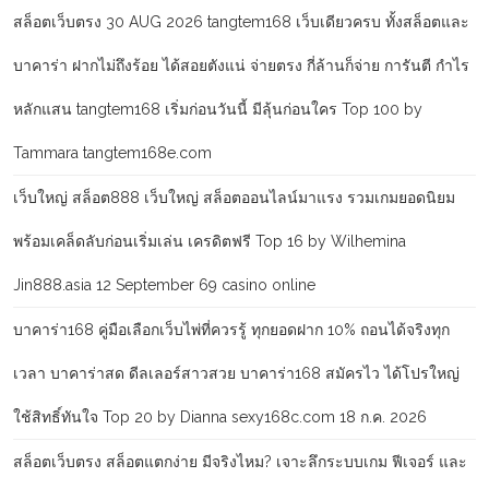
สล็อตเว็บตรง 30 AUG 2026 tangtem168 เว็บเดียวครบ ทั้งสล็อตและ
บาคาร่า ฝากไม่ถึงร้อย ได้สอยตังแน่ จ่ายตรง กี่ล้านก็จ่าย การันตี กำไร
หลักแสน tangtem168 เริ่มก่อนวันนี้ มีลุ้นก่อนใคร Top 100 by
Tammara tangtem168e.com
เว็บใหญ่ สล็อต888 เว็บใหญ่ สล็อตออนไลน์มาแรง รวมเกมยอดนิยม
พร้อมเคล็ดลับก่อนเริ่มเล่น เครดิตฟรี Top 16 by Wilhemina
Jin888.asia 12 September 69 casino online
บาคาร่า168 คู่มือเลือกเว็บไพ่ที่ควรรู้ ทุกยอดฝาก 10% ถอนได้จริงทุก
เวลา บาคาร่าสด ดีลเลอร์สาวสวย บาคาร่า168 สมัครไว ได้โปรใหญ่
ใช้สิทธิ์ทันใจ Top 20 by Dianna sexy168c.com 18 ก.ค. 2026
สล็อตเว็บตรง สล็อตแตกง่าย มีจริงไหม? เจาะลึกระบบเกม ฟีเจอร์ และ