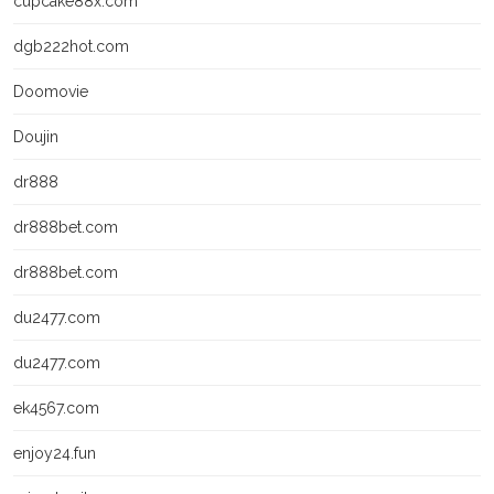
cupcake88x.com
dgb222hot.com
Doomovie
Doujin
dr888
dr888bet.com
dr888bet.com
du2477.com
du2477.com
ek4567.com
enjoy24.fun