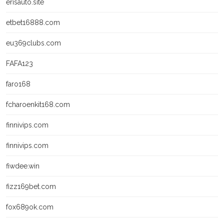
erisauto.site
etbet16888.com
eu369clubs.com
FAFA123
faro168
fcharoenkit168.com
finnivips.com
finnivips.com
fiwdee.win
fizz169bet.com
fox689ok.com