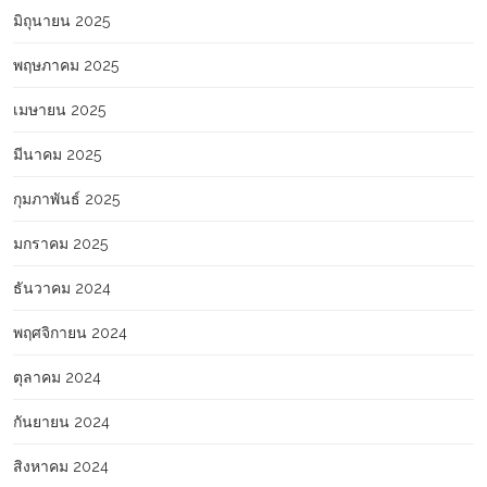
มิถุนายน 2025
พฤษภาคม 2025
เมษายน 2025
มีนาคม 2025
กุมภาพันธ์ 2025
มกราคม 2025
ธันวาคม 2024
พฤศจิกายน 2024
ตุลาคม 2024
กันยายน 2024
สิงหาคม 2024