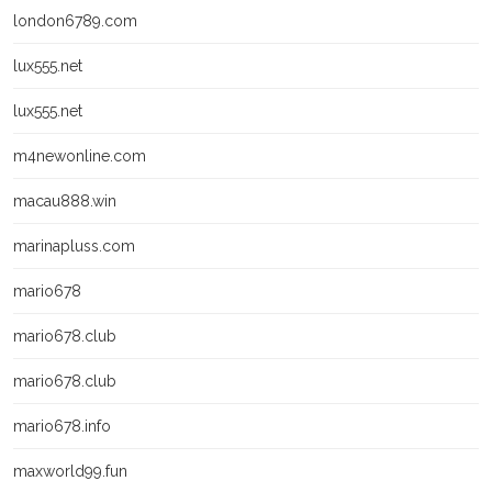
london6789.com
lux555.net
lux555.net
m4newonline.com
macau888.win
marinapluss.com
mario678
mario678.club
mario678.club
mario678.info
maxworld99.fun