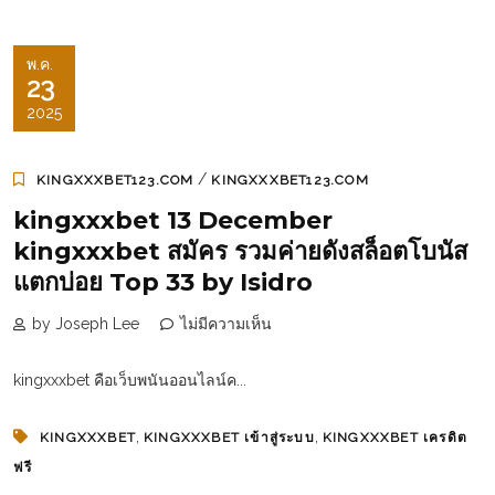
พ.ค.
23
2025
/
KINGXXXBET123.COM
KINGXXXBET123.COM
kingxxxbet 13 December
kingxxxbet สมัคร รวมค่ายดังสล็อตโบนัส
แตกบ่อย Top 33 by Isidro
by Joseph Lee
ไม่มีความเห็น
kingxxxbet คือเว็บพนันออนไลน์ค...
,
,
KINGXXXBET
KINGXXXBET เข้าสู่ระบบ
KINGXXXBET เครดิต
ฟรี