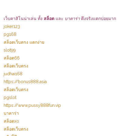
เว็บคาสิโนน่าเล่น ทั้ง
สล็อต
และ
บาคาร่า
ตึงจริงแตกบ่อยมาก
joker123
pg168
สล็อตเว็บตรง แตกง่าย
slot99
สล็อต66
สล็อตเว็บตรง
judhai168
https://bonus888.asia
สล็อตเว็บตรง
pgslot
https://www.pussy888fun.vip
บาคาร่า
สล็อตxo
สล็อตเว็บตรง