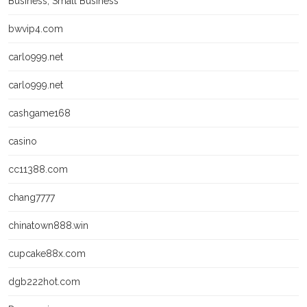
Business, Small Business
bwvip4.com
carlo999.net
carlo999.net
cashgame168
casino
cc11388.com
chang7777
chinatown888.win
cupcake88x.com
dgb222hot.com