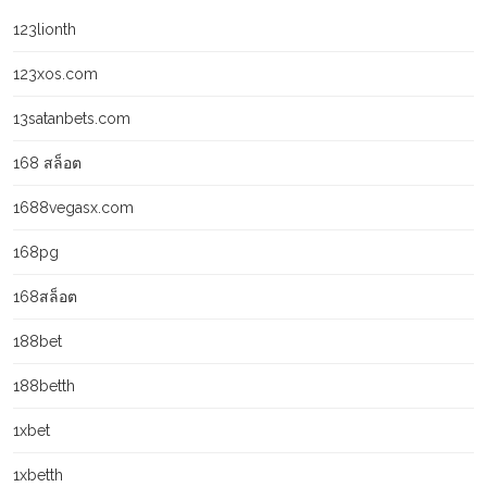
123lionth
123xos.com
13satanbets.com
168 สล็อต
1688vegasx.com
168pg
168สล็อต
188bet
188betth
1xbet
1xbetth