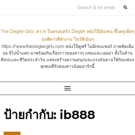
Skip
to
content
The Ziegler Girls: สาวๆ ในครอบครัว Ziegler หนังโป๊อันเซน ขึ้นครูเด็ดๆ
รุ่นพี่สาวที่ทำงาน โชว์หีเน้นๆ
https://www.thezieglergirls.com หนังโป๊ดูฟรี ไม่มีเซนเซอร์ ภาพชัดเต็ม
จอ จัไปน้ำแตก มาพร้อมกับเรื่องราวของสาวๆ แซมและเอมม่า ทั้งในด้าน
ศิลปะและชีวิตประจำวัน แหล่งสร้างความสนุกและแรงบันดาลให้กับแฟนๆ
ทุกคนที่รักสองสาวน้อยน่ารักนี้
ป้ายกำกับ:
ib888