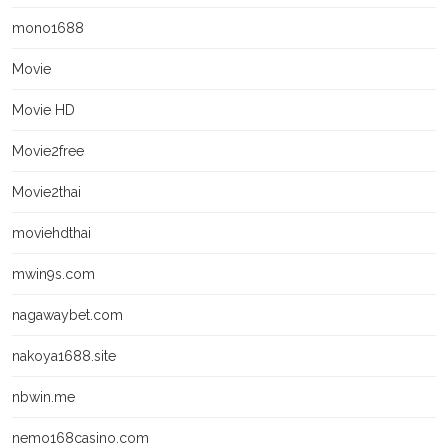
mono1688
Movie
Movie HD
Movie2free
Movie2thai
moviehdthai
mwin9s.com
nagawaybet.com
nakoya1688.site
nbwin.me
nemo168casino.com