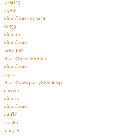
joker123
pg168
สล็อตเว็บตรง แตกง่าย
slot99
สล็อต66
สล็อตเว็บตรง
judhai168
https://bonus888.asia
สล็อตเว็บตรง
pgslot
https://www.pussy888fun.vip
บาคาร่า
สล็อตxo
สล็อตเว็บตรง
คลิปโป๊
1xbetth
funny18