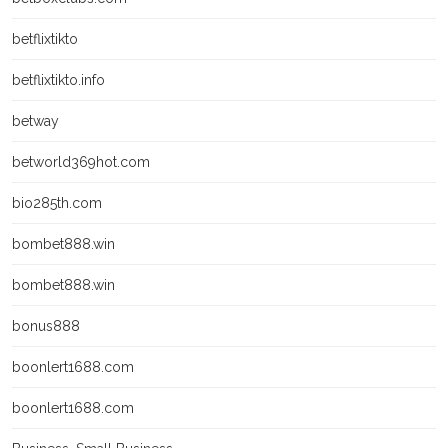
betflixtikto
betflixtikto.info
betway
betworld369hot.com
bio285th.com
bombet888.win
bombet888.win
bonus888
boonlert1688.com
boonlert1688.com