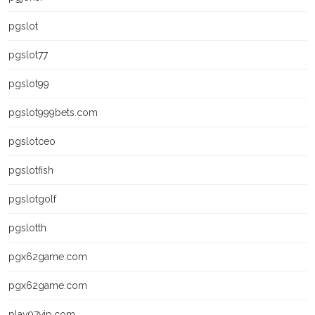
pgslot
pgslot77
pgslot99
pgslot999bets.com
pgslotceo
pgslotfish
pgslotgolf
pgslotth
pgx62game.com
pgx62game.com
play97vip.com