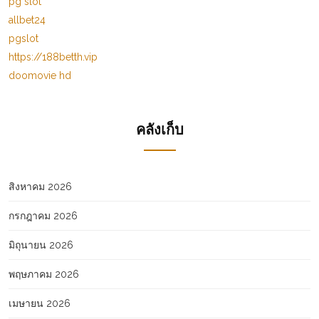
pg slot
allbet24
pgslot
https://188betth.vip
doomovie hd
คลังเก็บ
สิงหาคม 2026
กรกฎาคม 2026
มิถุนายน 2026
พฤษภาคม 2026
เมษายน 2026