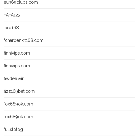
eu369clubs.com
FAFA123
faro168
fcharoenkit168.com
finnivips.com
finnivips.com
fiwdee.win
fizz169bet.com
fox689ok.com
fox689ok.com
fullslotpg