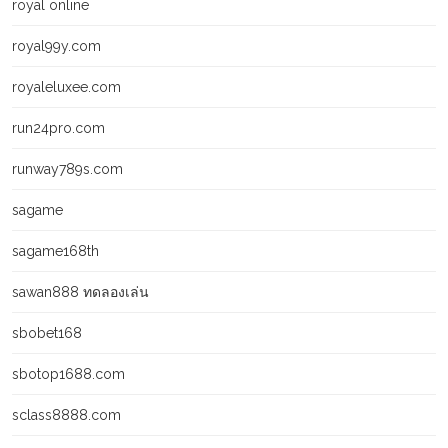
royal online
royal99y.com
royaleluxee.com
run24pro.com
runway789s.com
sagame
sagame168th
sawan888 ทดลองเล่น
sbobet168
sbotop1688.com
sclass8888.com