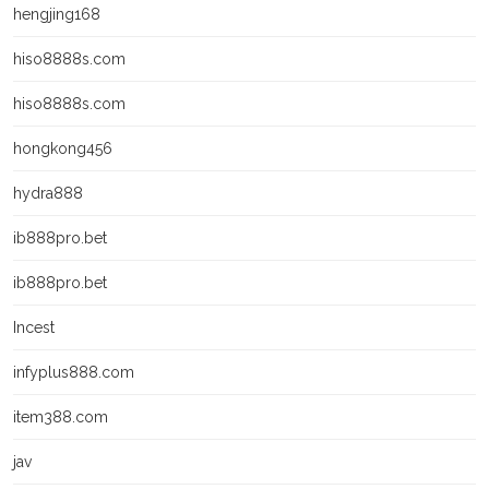
hengjing168
hiso8888s.com
hiso8888s.com
hongkong456
hydra888
ib888pro.bet
ib888pro.bet
Incest
infyplus888.com
item388.com
jav