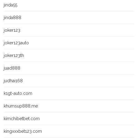
jinda55
jinda888
joker123
joker123auto
joker123th
juad888
judhai168
k1gt-auto.com
khumsup888.me
kimchibetbet.com
kingxxxbet123.com