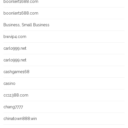
boonlert1688.com
boonlert1688.com
Business, Small Business
bwvip4.com
carlo999.net
carlo999.net
cashgame168
casino
cc11388.com
chang7777
chinatown888.win