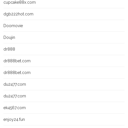
cupcake88x.com
dgb222hot.com
Doomovie
Doujin
dr888
dr888bet.com
dr888bet.com
du2477.com
du2477.com
ek4567.com
enjoy24.fun