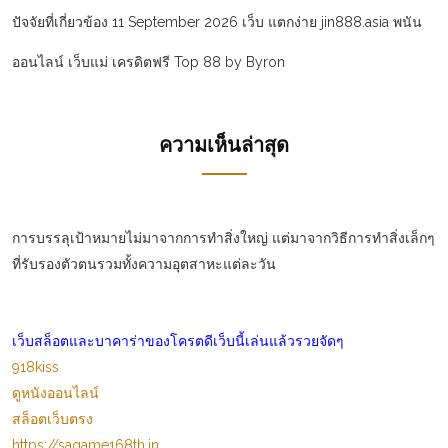
ปัจจัยที่เกี่ยวข้อง 11 September 2026 เว็บ แตกง่าย jin888.asia พนัน
ออนไลน์ เว็บแม่ เครดิตฟรี Top 88 by Byron
ความเห็นล่าสุด
การบรรลุเป้าหมายไม่มาจากการทำสิ่งใหญ่ แต่มาจากวิธีการทำสิ่งเล็กๆ
ที่รับรองตัวตนรวมทั้งความอุตสาหะแต่ละวัน
เว็บสล็อตและบาคาร่าของโครตดีเว็บนี้เล่นแล้วรวยจัดๆ
918kiss
ดูหนังออนไลน์
สล็อตเว็บตรง
https://sagame168th.in