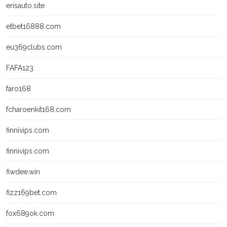
erisauto.site
etbet16888.com
eu369clubs.com
FAFA123
faro168
fcharoenkit168.com
finnivips.com
finnivips.com
fiwdee.win
fizz169bet.com
fox689ok.com