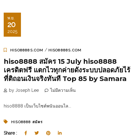
พ.ย.
20
2025
/
HISO8888S.COM
HISO8888S.COM
hiso8888 สมัคร 15 July hiso8888
เครดิตฟรี แตกไวทุกค่ายดังระบบปลอดภัยไร้
ที่ติถอนเงินจริงทันที Top 85 by Samara
by Joseph Lee
ไม่มีความเห็น
hiso8888 เป็นเว็บไซต์พนันออนไล...
HISO8888 สมัคร
Share :