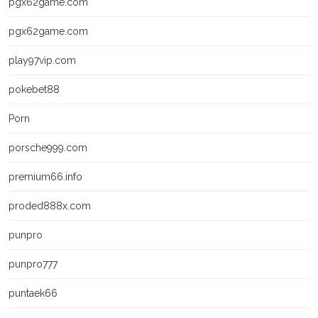
pgx62game.com
pgx62game.com
play97vip.com
pokebet88
Porn
porsche999.com
premium66.info
proded888x.com
punpro
punpro777
puntaek66