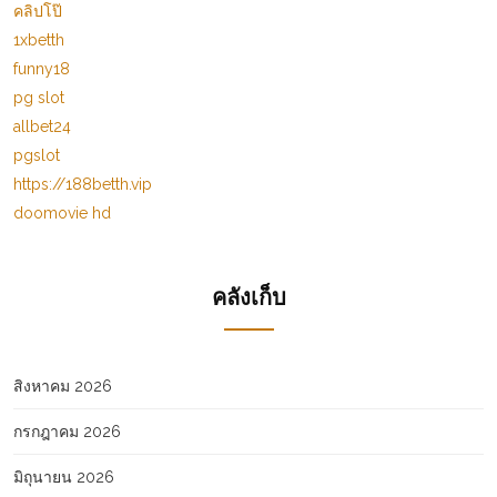
คลิปโป๊
1xbetth
funny18
pg slot
allbet24
pgslot
https://188betth.vip
doomovie hd
คลังเก็บ
สิงหาคม 2026
กรกฎาคม 2026
มิถุนายน 2026