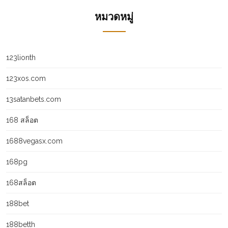
หมวดหมู่
123lionth
123xos.com
13satanbets.com
168 สล็อต
1688vegasx.com
168pg
168สล็อต
188bet
188betth