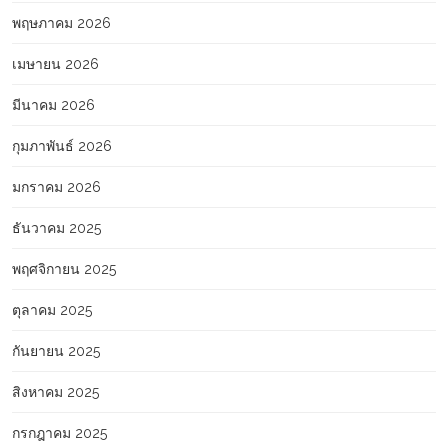
พฤษภาคม 2026
เมษายน 2026
มีนาคม 2026
กุมภาพันธ์ 2026
มกราคม 2026
ธันวาคม 2025
พฤศจิกายน 2025
ตุลาคม 2025
กันยายน 2025
สิงหาคม 2025
กรกฎาคม 2025