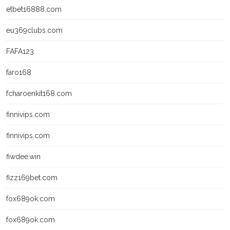
etbet16888.com
eu369clubs.com
FAFA123
faro168
fcharoenkit168.com
finnivips.com
finnivips.com
fiwdee.win
fizz169bet.com
fox689ok.com
fox689ok.com