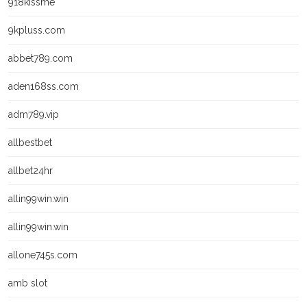
918kissme
9kpluss.com
abbet789.com
aden168ss.com
adm789.vip
allbestbet
allbet24hr
allin99win.win
allin99win.win
allone745s.com
amb slot