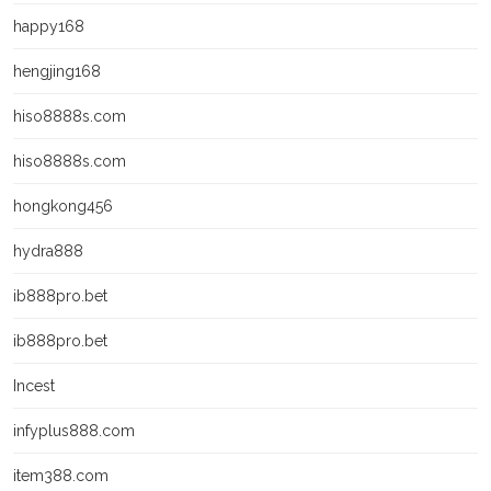
happy168
hengjing168
hiso8888s.com
hiso8888s.com
hongkong456
hydra888
ib888pro.bet
ib888pro.bet
Incest
infyplus888.com
item388.com