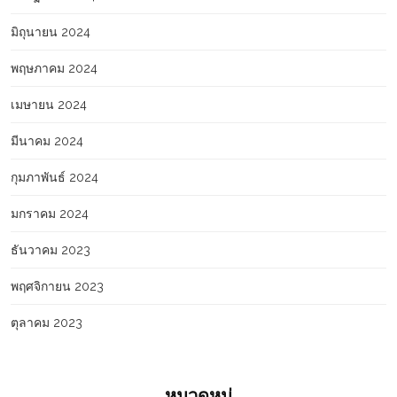
มิถุนายน 2024
พฤษภาคม 2024
เมษายน 2024
มีนาคม 2024
กุมภาพันธ์ 2024
มกราคม 2024
ธันวาคม 2023
พฤศจิกายน 2023
ตุลาคม 2023
หมวดหมู่