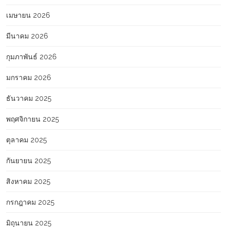
เมษายน 2026
มีนาคม 2026
กุมภาพันธ์ 2026
มกราคม 2026
ธันวาคม 2025
พฤศจิกายน 2025
ตุลาคม 2025
กันยายน 2025
สิงหาคม 2025
กรกฎาคม 2025
มิถุนายน 2025