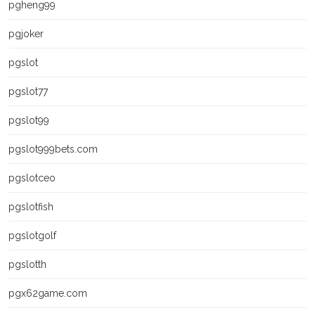
pgheng99
pgjoker
pgslot
pgslot77
pgslot99
pgslot999bets.com
pgslotceo
pgslotfish
pgslotgolf
pgslotth
pgx62game.com