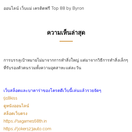
ออนไลน์ เว็บแม่ เครดิตฟรี Top 88 by Byron
ความเห็นล่าสุด
การบรรลุเป้าหมายไม่มาจากการทำสิ่งใหญ่ แต่มาจากวิธีการทำสิ่งเล็กๆ
ที่รับรองตัวตนรวมทั้งความอุตสาหะแต่ละวัน
เว็บสล็อตและบาคาร่าของโครตดีเว็บนี้เล่นแล้วรวยจัดๆ
918kiss
ดูหนังออนไลน์
สล็อตเว็บตรง
https://sagame168th.in
https://joker123auto.com