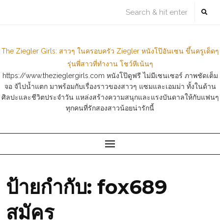
Skip
to
content
The Ziegler Girls: สาวๆ ในครอบครัว Ziegler หนังโป๊อันเซน ขึ้นครูเด็ดๆ
รุ่นพี่สาวที่ทำงาน โชว์หีเน้นๆ
https://www.thezieglergirls.com หนังโป๊ดูฟรี ไม่มีเซนเซอร์ ภาพชัดเต็ม
จอ จัไปน้ำแตก มาพร้อมกับเรื่องราวของสาวๆ แซมและเอมม่า ทั้งในด้าน
ศิลปะและชีวิตประจำวัน แหล่งสร้างความสนุกและแรงบันดาลให้กับแฟนๆ
ทุกคนที่รักสองสาวน้อยน่ารักนี้
ป้ายกำกับ:
fox689
สมัคร