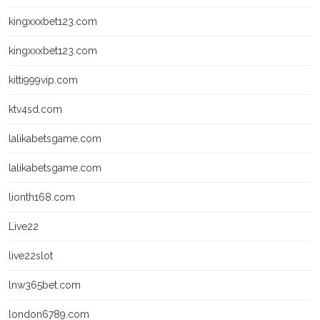
kingxxxbet123.com
kingxxxbet123.com
kitti999vip.com
ktv4sd.com
lalikabetsgame.com
lalikabetsgame.com
lionth168.com
Live22
live22slot
lnw365bet.com
london6789.com