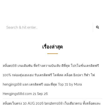
เรื่องล่าสุด
สล็อต168 เกมเดิมพัน ที่สร้างความบันเทิง ดีที่สุด โปรโมชั่นเครดิตฟรี
100% กล่องสุ่มเฮงเฮง รับเครดิตฟรี ไลฟ์สด สล็อต ยิงปลา กีฬา ไพ่
hengjing168 แจก เครดิตฟรี เยอะที่สุด Top 72 by Mora
Hengjing168d.com 21 Sep 26
สล็อตเว็บตรง 30 AUG 2026 tangtem168 เว็บเดียวครบ ทั้งสล็อตและ