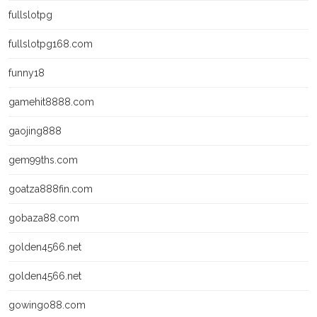
fullslotpg
fullslotpg168.com
funny18
gamehit8888.com
gaojing888
gem99ths.com
goatza888fin.com
gobaza88.com
golden4566.net
golden4566.net
gowingo88.com