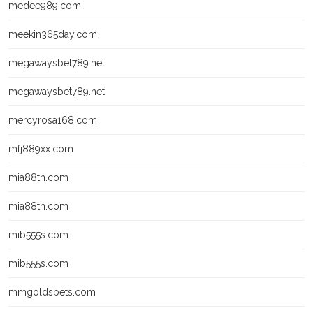
medee989.com
meekin365day.com
megawaysbet789.net
megawaysbet789.net
mercyrosa168.com
mfj889xx.com
mia88th.com
mia88th.com
mib555s.com
mib555s.com
mmgoldsbets.com