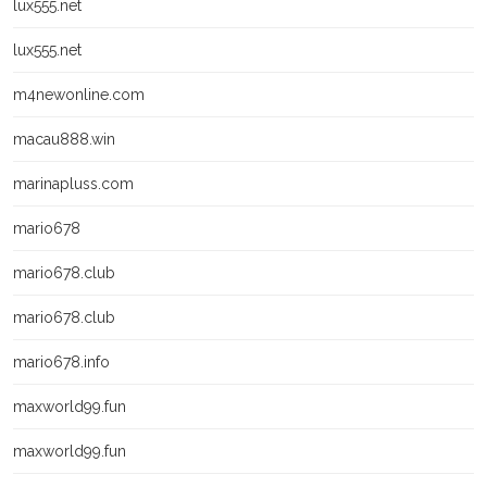
lux555.net
lux555.net
m4newonline.com
macau888.win
marinapluss.com
mario678
mario678.club
mario678.club
mario678.info
maxworld99.fun
maxworld99.fun