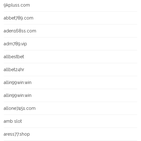
9kpluss.com
abbet789.com
aden168ss.com
adm789.vip
allbestbet
allbet24hr
allin99win.win
allin99win.win
allone745s.com
amb slot
aress77.shop