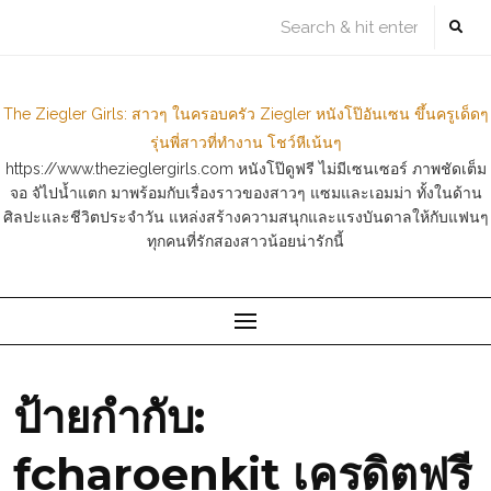
Skip
to
content
The Ziegler Girls: สาวๆ ในครอบครัว Ziegler หนังโป๊อันเซน ขึ้นครูเด็ดๆ
รุ่นพี่สาวที่ทำงาน โชว์หีเน้นๆ
https://www.thezieglergirls.com หนังโป๊ดูฟรี ไม่มีเซนเซอร์ ภาพชัดเต็ม
จอ จัไปน้ำแตก มาพร้อมกับเรื่องราวของสาวๆ แซมและเอมม่า ทั้งในด้าน
ศิลปะและชีวิตประจำวัน แหล่งสร้างความสนุกและแรงบันดาลให้กับแฟนๆ
ทุกคนที่รักสองสาวน้อยน่ารักนี้
ป้ายกำกับ:
fcharoenkit เครดิตฟรี