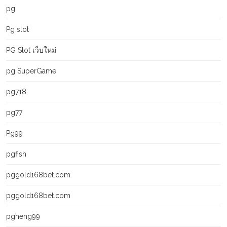
pg
Pg slot
PG Slot เว็บใหม่
pg SuperGame
pg718
pg77
Pg99
pgfish
pggold168bet.com
pggold168bet.com
pgheng99