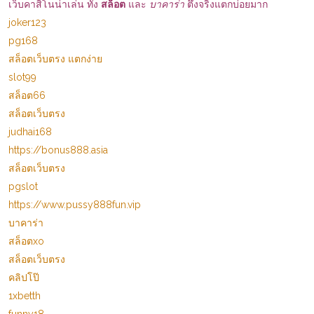
เว็บคาสิโนน่าเล่น ทั้ง
สล็อต
และ
บาคาร่า
ตึงจริงแตกบ่อยมาก
joker123
pg168
สล็อตเว็บตรง แตกง่าย
slot99
สล็อต66
สล็อตเว็บตรง
judhai168
https://bonus888.asia
สล็อตเว็บตรง
pgslot
https://www.pussy888fun.vip
บาคาร่า
สล็อตxo
สล็อตเว็บตรง
คลิปโป๊
1xbetth