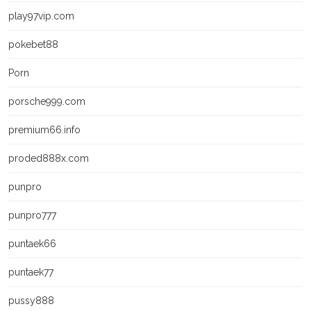
play97vip.com
pokebet88
Porn
porsche999.com
premium66.info
proded888x.com
punpro
punpro777
puntaek66
puntaek77
pussy888