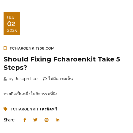
เม.ย.
02
2025
FCHAROENKIT168.COM
Should Fixing Fcharoenkit Take 5
Steps?
by Joseph Lee
ไม่มีความเห็น
หวยถือเป็นหนึ่งในกิจกรรมที่ฝัง...
FCHAROENKIT เครดิตฟรี
Share :