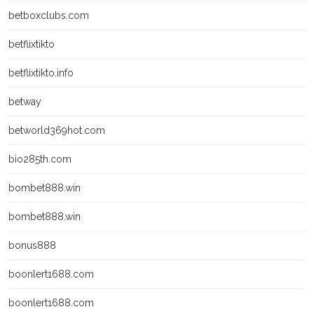
betboxclubs.com
betflixtikto
betflixtikto.info
betway
betworld369hot.com
bio285th.com
bombet888.win
bombet888.win
bonus888
boonlert1688.com
boonlert1688.com