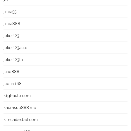
jinda55
jinda888
joker123
joker123auto
joker123th
juad888
judhai168
k1gt-auto.com
khumsup888.me
kimchibetbet.com