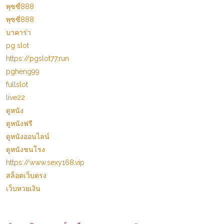
พุซซี่888
พุซซี่888
บาคาร่า
pg slot
https://pgslot77.run
pgheng99
fullslot
live22
ดูหนัง
ดูหนังฟรี
ดูหนังออนไลน์
ดูหนังชนโรง
https://www.sexy168.vip
สล็อตเว็บตรง
เว็บหวยเงิน