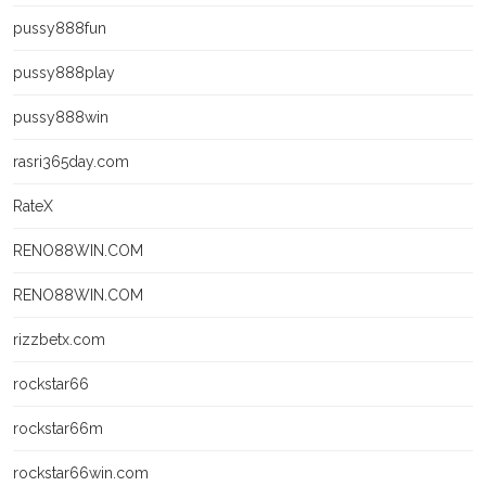
pussy888fun
pussy888play
pussy888win
rasri365day.com
RateX
RENO88WIN.COM
RENO88WIN.COM
rizzbetx.com
rockstar66
rockstar66m
rockstar66win.com