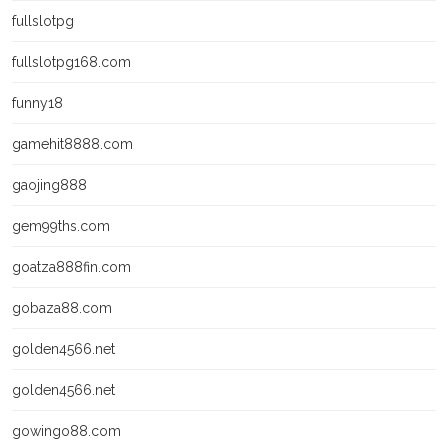
fullslotpg
fullslotpg168.com
funny18
gamehit8888.com
gaojing888
gem99ths.com
goatza888fin.com
gobaza88.com
golden4566.net
golden4566.net
gowingo88.com