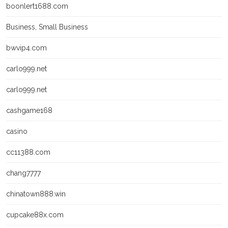
boonlert1688.com
Business, Small Business
bwvip4.com
carlo999.net
carlo999.net
cashgame168
casino
cc11388.com
chang7777
chinatown888.win
cupcake88x.com