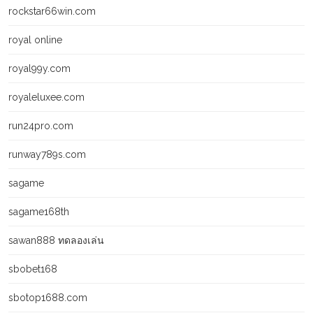
rockstar66win.com
royal online
royal99y.com
royaleluxee.com
run24pro.com
runway789s.com
sagame
sagame168th
sawan888 ทดลองเล่น
sbobet168
sbotop1688.com