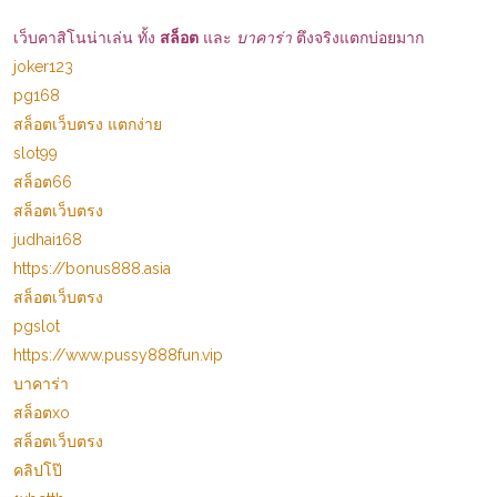
เว็บคาสิโนน่าเล่น ทั้ง
สล็อต
และ
บาคาร่า
ตึงจริงแตกบ่อยมาก
joker123
pg168
สล็อตเว็บตรง แตกง่าย
slot99
สล็อต66
สล็อตเว็บตรง
judhai168
https://bonus888.asia
สล็อตเว็บตรง
pgslot
https://www.pussy888fun.vip
บาคาร่า
สล็อตxo
สล็อตเว็บตรง
คลิปโป๊