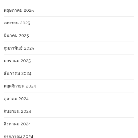
พฤษภาคม 2025
เมษายน 2025
มีนาคม 2025
กุมภาพันธ์ 2025
มกราคม 2025
ธันวาคม 2024
พฤศจิกายน 2024
ตุลาคม 2024
กันยายน 2024
สิงหาคม 2024
กรกฎาคม 2024