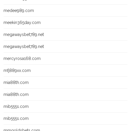
medee989.com
meekin365day.com
megawaysbet789.net
megawaysbet789.net
mercyrosa168.com
mfj889xx.com
mia88th.com
mia88th.com
mib555s.com
mib555s.com
mmgoldsbets.com