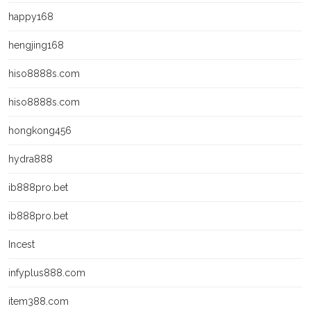
happy168
hengjing168
hiso8888s.com
hiso8888s.com
hongkong456
hydra888
ib888pro.bet
ib888pro.bet
Incest
infyplus888.com
item388.com