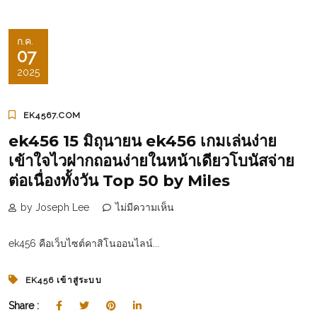
ก.ค.
07
2025
EK4567.COM
ek456 15 มิถุนายน ek456 เกมเล่นง่าย
เข้าใจไวฝากถอนง่ายในหน้าเดียวโบนัสจ่าย
ต่อเนื่องทั้งวัน Top 50 by Miles
by Joseph Lee
ไม่มีความเห็น
ek456 คือเว็บไซต์คาสิโนออนไลน์...
EK456 เข้าสู่ระบบ
Share :