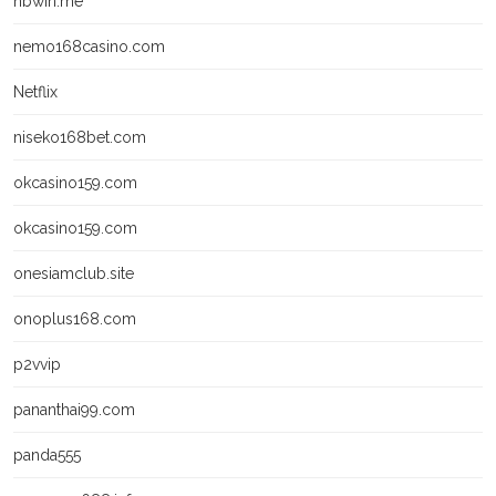
nbwin.me
nemo168casino.com
Netflix
niseko168bet.com
okcasino159.com
okcasino159.com
onesiamclub.site
onoplus168.com
p2vvip
pananthai99.com
panda555