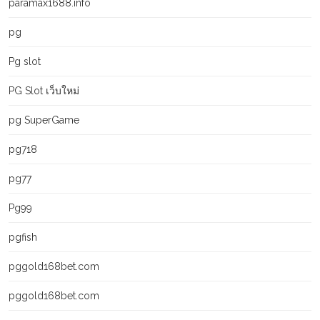
paramax1688.info
pg
Pg slot
PG Slot เว็บใหม่
pg SuperGame
pg718
pg77
Pg99
pgfish
pggold168bet.com
pggold168bet.com