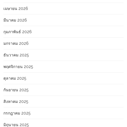
เมษายน 2026
มีนาคม 2026
กุมภาพันธ์ 2026
มกราคม 2026
ธันวาคม 2025
พฤศจิกายน 2025
ตุลาคม 2025
กันยายน 2025
สิงหาคม 2025
กรกฎาคม 2025
มิถุนายน 2025