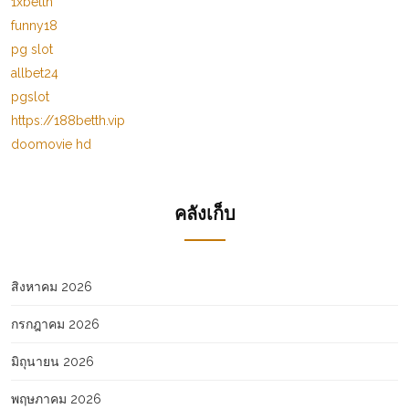
1xbetth
funny18
pg slot
allbet24
pgslot
https://188betth.vip
doomovie hd
คลังเก็บ
สิงหาคม 2026
กรกฎาคม 2026
มิถุนายน 2026
พฤษภาคม 2026