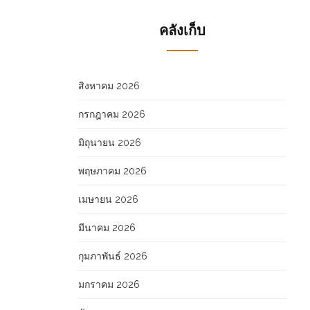
คลังเก็บ
สิงหาคม 2026
กรกฎาคม 2026
มิถุนายน 2026
พฤษภาคม 2026
เมษายน 2026
มีนาคม 2026
กุมภาพันธ์ 2026
มกราคม 2026