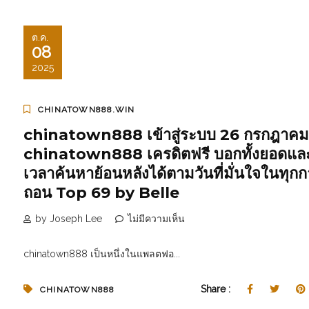
ต.ค.
08
2025
CHINATOWN888.WIN
chinatown888 เข้าสู่ระบบ 26 กรกฎาคม
chinatown888 เครดิตฟรี บอกทั้งยอดแล
เวลาค้นหาย้อนหลังได้ตามวันที่มั่นใจในทุก
ถอน Top 69 by Belle
by Joseph Lee
ไม่มีความเห็น
chinatown888 เป็นหนึ่งในแพลตฟอ...
Share :
CHINATOWN888