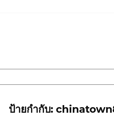
Skip
to
content
ป้ายกำกับ:
chinatown