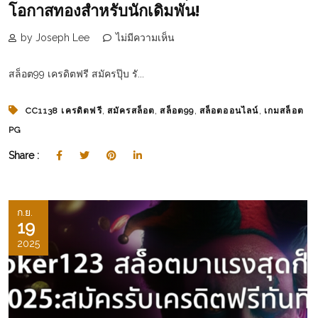
โอกาสทองสำหรับนักเดิมพัน!
by Joseph Lee
ไม่มีความเห็น
สล็อต99 เครดิตฟรี สมัครปุ๊บ รั...
,
,
,
,
CC1138 เครดิตฟรี
สมัครสล็อต
สล็อต99
สล็อตออนไลน์
เกมสล็อต
PG
Share :
ก.ย.
19
2025