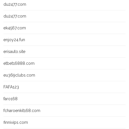
du2477.com
du2477.com
ek4567.com
enjoy24.fun
erisauto.site
etbet16888.com
eu369clubs.com
FAFA123
faro168
fcharoenkit168.com
finnivips.com