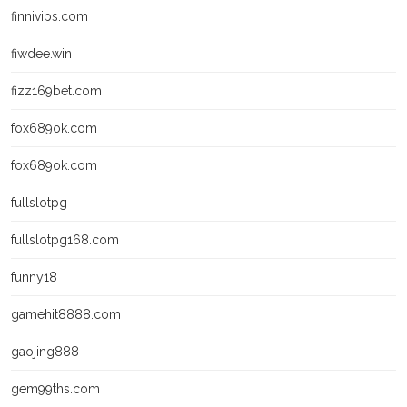
finnivips.com
fiwdee.win
fizz169bet.com
fox689ok.com
fox689ok.com
fullslotpg
fullslotpg168.com
funny18
gamehit8888.com
gaojing888
gem99ths.com