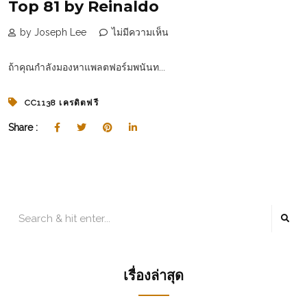
Top 81 by Reinaldo
by Joseph Lee
ไม่มีความเห็น
ถ้าคุณกำลังมองหาแพลตฟอร์มพนันท...
CC1138 เครดิตฟรี
Share :
เรื่องล่าสุด