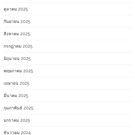
ตุลาคม 2025
กันยายน 2025
สิงหาคม 2025
กรกฎาคม 2025
มิถุนายน 2025
พฤษภาคม 2025
เมษายน 2025
มีนาคม 2025
กุมภาพันธ์ 2025
มกราคม 2025
ธันวาคม 2024