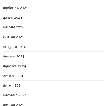
พฤศจิกายน 2024
ตุลาคม 2024
กันยายน 2024
สิงหาคม 2024
กรกฎาคม 2024
มิถุนายน 2024
พฤษภาคม 2024
เมษายน 2024
มีนาคม 2024
กุมภาพันธ์ 2024
มกราคม 2024