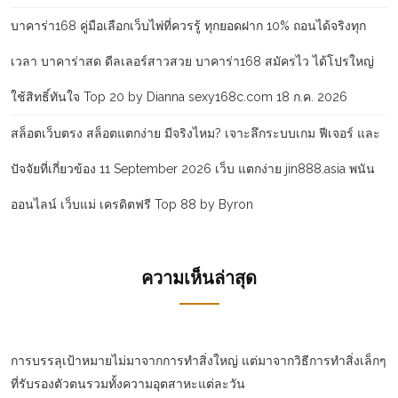
บาคาร่า168 คู่มือเลือกเว็บไพ่ที่ควรรู้ ทุกยอดฝาก 10% ถอนได้จริงทุก
เวลา บาคาร่าสด ดีลเลอร์สาวสวย บาคาร่า168 สมัครไว ได้โปรใหญ่
ใช้สิทธิ์ทันใจ Top 20 by Dianna sexy168c.com 18 ก.ค. 2026
สล็อตเว็บตรง สล็อตแตกง่าย มีจริงไหม? เจาะลึกระบบเกม ฟีเจอร์ และ
ปัจจัยที่เกี่ยวข้อง 11 September 2026 เว็บ แตกง่าย jin888.asia พนัน
ออนไลน์ เว็บแม่ เครดิตฟรี Top 88 by Byron
ความเห็นล่าสุด
การบรรลุเป้าหมายไม่มาจากการทำสิ่งใหญ่ แต่มาจากวิธีการทำสิ่งเล็กๆ
ที่รับรองตัวตนรวมทั้งความอุตสาหะแต่ละวัน