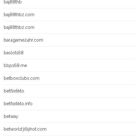
baj88thb
baj88thbz.com
baj88thbz.com
bar4game24hr.com
baslot168
bbp168.me
betboxclubs.com
betflixtikto
betflixtikto.info
betway
betworld369hot.com