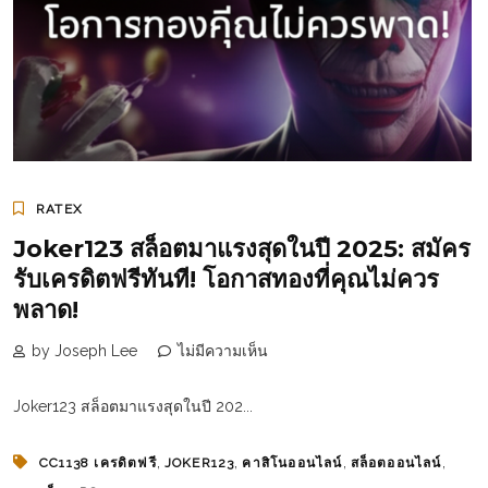
RATEX
Joker123 สล็อตมาแรงสุดในปี 2025: สมัคร
รับเครดิตฟรีทันที! โอกาสทองที่คุณไม่ควร
พลาด!
by Joseph Lee
ไม่มีความเห็น
Joker123 สล็อตมาแรงสุดในปี 202...
,
,
,
,
CC1138 เครดิตฟรี
JOKER123
คาสิโนออนไลน์
สล็อตออนไลน์