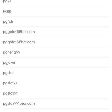
pg77
Pg99
pgfish
pggold168bet.com
pggold168bet.com
pgheng99
pgjoker
pgslot
pgslot77
pgslot99
pgslot999bets.com