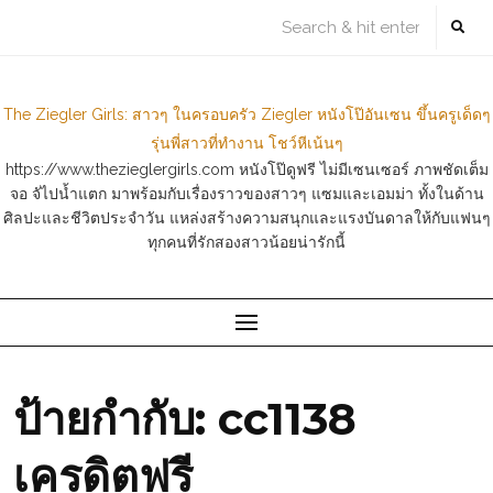
Skip
to
content
The Ziegler Girls: สาวๆ ในครอบครัว Ziegler หนังโป๊อันเซน ขึ้นครูเด็ดๆ
รุ่นพี่สาวที่ทำงาน โชว์หีเน้นๆ
https://www.thezieglergirls.com หนังโป๊ดูฟรี ไม่มีเซนเซอร์ ภาพชัดเต็ม
จอ จัไปน้ำแตก มาพร้อมกับเรื่องราวของสาวๆ แซมและเอมม่า ทั้งในด้าน
ศิลปะและชีวิตประจำวัน แหล่งสร้างความสนุกและแรงบันดาลให้กับแฟนๆ
ทุกคนที่รักสองสาวน้อยน่ารักนี้
ป้ายกำกับ:
cc1138
เครดิตฟรี