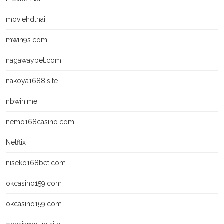
moviehdthai
mwin9s.com
nagawaybet.com
nakoya1688.site
nbwin.me
nemo168casino.com
Netflix
niseko168bet.com
okcasino159.com
okcasino159.com