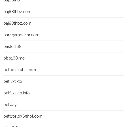
baj88thb
baj88thbz.com
baj88thbz.com
bar4game24hr.com
baslot168
bbp168.me
betboxclubs.com
betflixtikto
betflixtikto.info
betway
betworld369hot.com