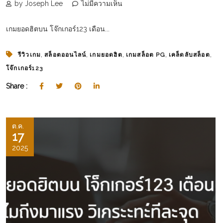
by Joseph Lee
ไม่มีความเห็น
เกมยอดฮิตบน โจ๊กเกอร์123 เดือน...
,
,
,
,
,
รีวิวเกม
สล็อตออนไลน์
เกมยอดฮิต
เกมสล็อต PG
เคล็ดลับสล็อต
โจ๊กเกอร์123
Share :
ต.ค.
17
2025