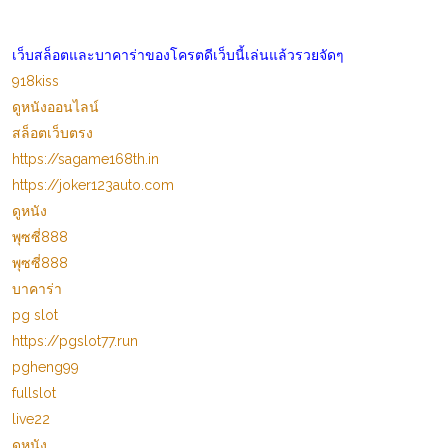
เว็บสล็อตและบาคาร่าของโครตดีเว็บนี้เล่นแล้วรวยจัดๆ
918kiss
ดูหนังออนไลน์
สล็อตเว็บตรง
https://sagame168th.in
https://joker123auto.com
ดูหนัง
พุซซี่888
พุซซี่888
บาคาร่า
pg slot
https://pgslot77.run
pgheng99
fullslot
live22
ดูหนัง