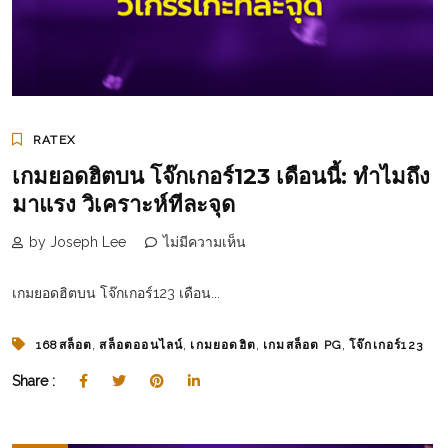
RATEX
เกมยอดฮิตบน โจ๊กเกอร์123 เดือนนี้: ทำไมถึง
มาแรง วิเคราะห์ทีละจุด
by Joseph Lee
ไม่มีความเห็น
เกมยอดฮิตบน โจ๊กเกอร์123 เดือน...
,
,
,
,
168สล็อต
สล็อตออนไลน์
เกมยอดฮิต
เกมสล็อต PG
โจ๊กเกอร์123
Share :