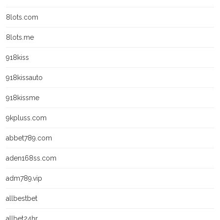
8lots.com
8lots.me
918kiss
918kissauto
918kissme
9kpluss.com
abbet789.com
aden168ss.com
adm789.vip
allbestbet
allbet24hr