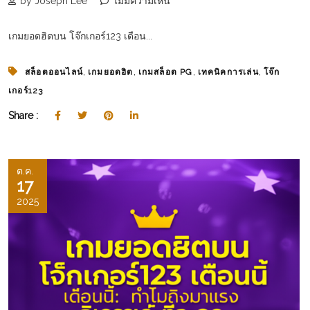
by Joseph Lee
ไม่มีความเห็น
เกมยอดฮิตบน โจ๊กเกอร์123 เดือน...
,
,
,
,
สล็อตออนไลน์
เกมยอดฮิต
เกมสล็อต PG
เทคนิคการเล่น
โจ๊ก
เกอร์123
Share :
ต.ค.
17
2025