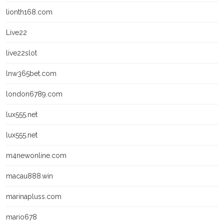
lionth168.com
Live22
live22slot
lnw365bet.com
london6789.com
lux555.net
lux555.net
m4newonline.com
macau888.win
marinapluss.com
mario678