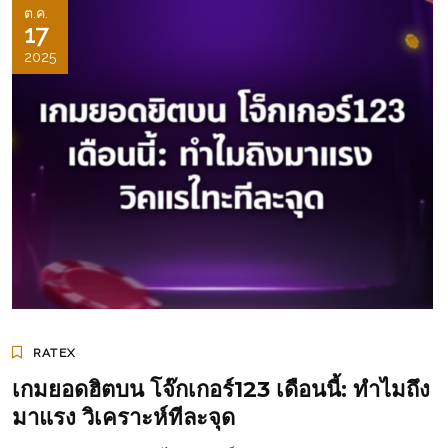
ต.ค.
17
2025
RATEX
เกมยอดฮิตบน โจ๊กเกอร์123 เดือนนี้: ทำไมถึง
มาแรง วิเคราะห์ทีละจุด