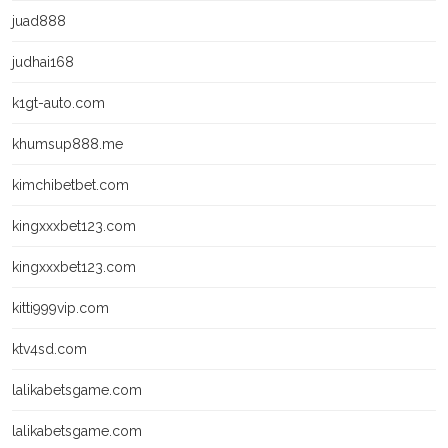
juad888
judhai168
k1gt-auto.com
khumsup888.me
kimchibetbet.com
kingxxxbet123.com
kingxxxbet123.com
kitti999vip.com
ktv4sd.com
lalikabetsgame.com
lalikabetsgame.com