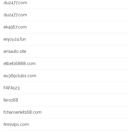
du2477.com
du2477.com
ek4567.com
enjoy24.fun
erisauto.site
etbet16888.com
eu369clubs.com
FAFA123
faro168
fcharoenkit168.com
finnivips.com