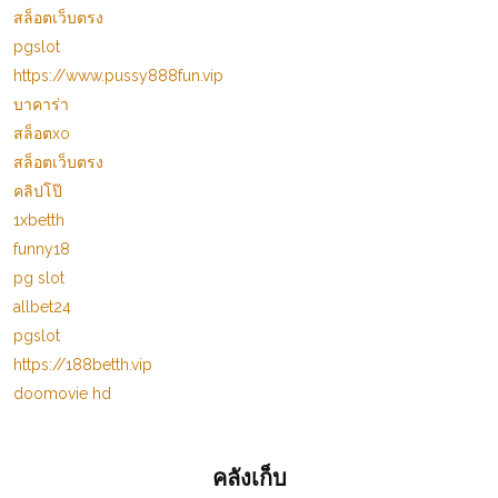
สล็อตเว็บตรง
pgslot
https://www.pussy888fun.vip
บาคาร่า
สล็อตxo
สล็อตเว็บตรง
คลิปโป๊
1xbetth
funny18
pg slot
allbet24
pgslot
https://188betth.vip
doomovie hd
คลังเก็บ