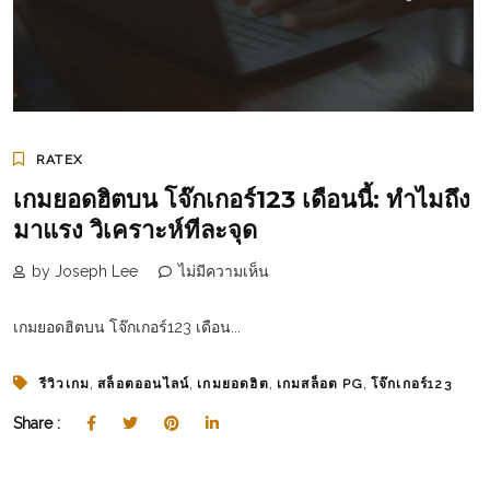
RATEX
เกมยอดฮิตบน โจ๊กเกอร์123 เดือนนี้: ทำไมถึง
มาแรง วิเคราะห์ทีละจุด
by Joseph Lee
ไม่มีความเห็น
เกมยอดฮิตบน โจ๊กเกอร์123 เดือน...
,
,
,
,
รีวิวเกม
สล็อตออนไลน์
เกมยอดฮิต
เกมสล็อต PG
โจ๊กเกอร์123
Share :