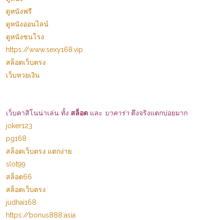
ดูหนังฟรี
ดูหนังออนไลน์
ดูหนังชนโรง
https://www.sexy168.vip
สล็อตเว็บตรง
เว็บหวยเงิน
เว็บคาสิโนน่าเล่น ทั้ง
สล็อต
และ
บาคาร่า
ตึงจริงแตกบ่อยมาก
joker123
pg168
สล็อตเว็บตรง แตกง่าย
slot99
สล็อต66
สล็อตเว็บตรง
judhai168
https://bonus888.asia