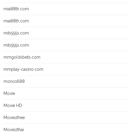
mia88th.com
mia88th.com
mib555s.com
mib555s.com
mmgoldsbets.com
mmplay-casino.com
mono1688
Movie
Movie HD
Movie2free
Movie2thai