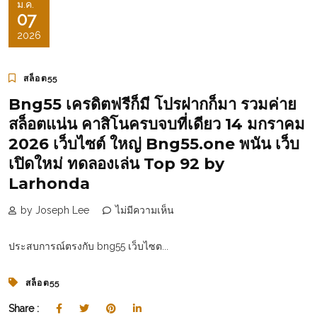
ม.ค.
07
2026
สล็อต55
Bng55 เครดิตฟรีก็มี โปรฝากก็มา รวมค่าย
สล็อตแน่น คาสิโนครบจบที่เดียว 14 มกราคม
2026 เว็บไซต์ ใหญ่ Bng55.one พนัน เว็บ
เปิดใหม่ ทดลองเล่น Top 92 by
Larhonda
by Joseph Lee
ไม่มีความเห็น
ประสบการณ์ตรงกับ bng55 เว็บไซต...
สล็อต55
Share :