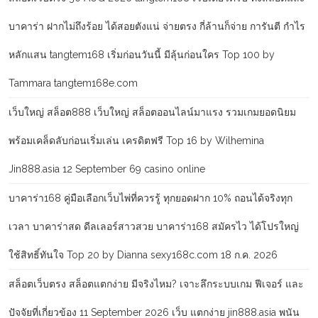
บาคาร่า ฝากไม่ถึงร้อย ได้สอยตังแน่ จ่ายตรง กี่ล้านก็จ่าย การันตี กำไร
หลักแสน tangtem168 เริ่มก่อนวันนี้ มีลุ้นก่อนใคร Top 100 by
Tammara tangtem168e.com
เว็บใหญ่ สล็อต888 เว็บใหญ่ สล็อตออนไลน์มาแรง รวมเกมยอดนิยม
พร้อมเคล็ดลับก่อนเริ่มเล่น เครดิตฟรี Top 16 by Wilhemina
Jin888.asia 12 September 69 casino online
บาคาร่า168 คู่มือเลือกเว็บไพ่ที่ควรรู้ ทุกยอดฝาก 10% ถอนได้จริงทุก
เวลา บาคาร่าสด ดีลเลอร์สาวสวย บาคาร่า168 สมัครไว ได้โปรใหญ่
ใช้สิทธิ์ทันใจ Top 20 by Dianna sexy168c.com 18 ก.ค. 2026
สล็อตเว็บตรง สล็อตแตกง่าย มีจริงไหม? เจาะลึกระบบเกม ฟีเจอร์ และ
ปัจจัยที่เกี่ยวข้อง 11 September 2026 เว็บ แตกง่าย jin888.asia พนัน