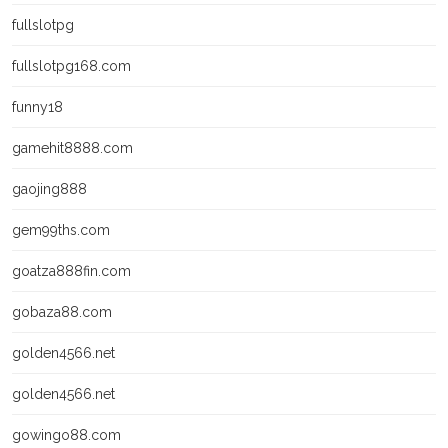
fullslotpg
fullslotpg168.com
funny18
gamehit8888.com
gaojing888
gem99ths.com
goatza888fin.com
gobaza88.com
golden4566.net
golden4566.net
gowingo88.com