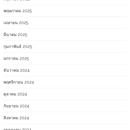
พฤษภาคม 2025
เมษายน 2025
มีนาคม 2025
กุมภาพันธ์ 2025
มกราคม 2025
ธันวาคม 2024
พฤศจิกายน 2024
ตุลาคม 2024
กันยายน 2024
สิงหาคม 2024
กรกฎาคม 2024