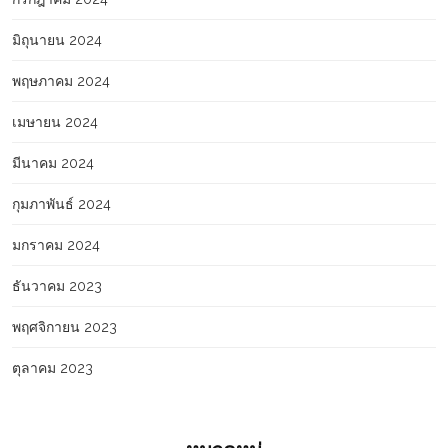
มิถุนายน 2024
พฤษภาคม 2024
เมษายน 2024
มีนาคม 2024
กุมภาพันธ์ 2024
มกราคม 2024
ธันวาคม 2023
พฤศจิกายน 2023
ตุลาคม 2023