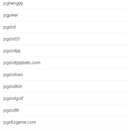
pgheng99
pgjoker
pgslot
pgslot77
pgslot99
pgslot999bets.com
pgslotceo
pgslotfish
pgslotgolf
pgslotth
pgx62game.com