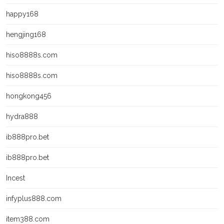
happy168
hengjing168
hiso8888s.com
hiso8888s.com
hongkong456
hydra888
ib888pro.bet
ib888pro.bet
Incest
infyplus888.com
item388.com