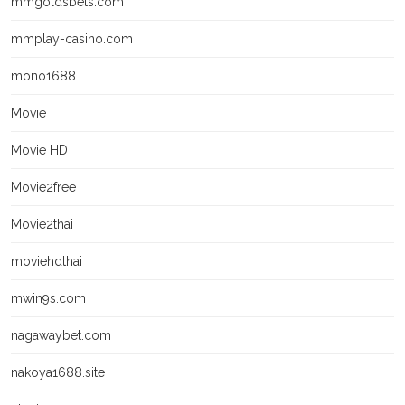
mmgoldsbets.com
mmplay-casino.com
mono1688
Movie
Movie HD
Movie2free
Movie2thai
moviehdthai
mwin9s.com
nagawaybet.com
nakoya1688.site