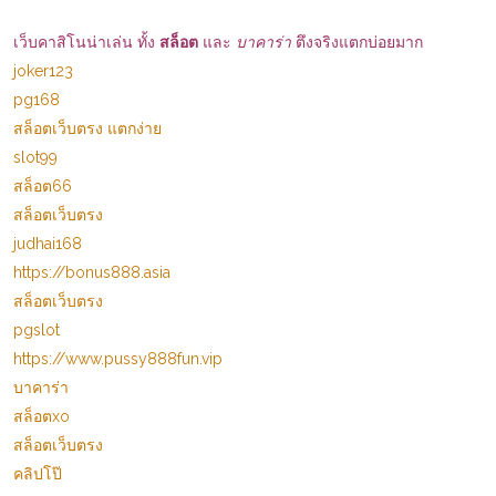
เว็บคาสิโนน่าเล่น ทั้ง
สล็อต
และ
บาคาร่า
ตึงจริงแตกบ่อยมาก
joker123
pg168
สล็อตเว็บตรง แตกง่าย
slot99
สล็อต66
สล็อตเว็บตรง
judhai168
https://bonus888.asia
สล็อตเว็บตรง
pgslot
https://www.pussy888fun.vip
บาคาร่า
สล็อตxo
สล็อตเว็บตรง
คลิปโป๊