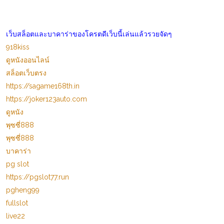
เว็บสล็อตและบาคาร่าของโครตดีเว็บนี้เล่นแล้วรวยจัดๆ
918kiss
ดูหนังออนไลน์
สล็อตเว็บตรง
https://sagame168th.in
https://joker123auto.com
ดูหนัง
พุซซี่888
พุซซี่888
บาคาร่า
pg slot
https://pgslot77.run
pgheng99
fullslot
live22