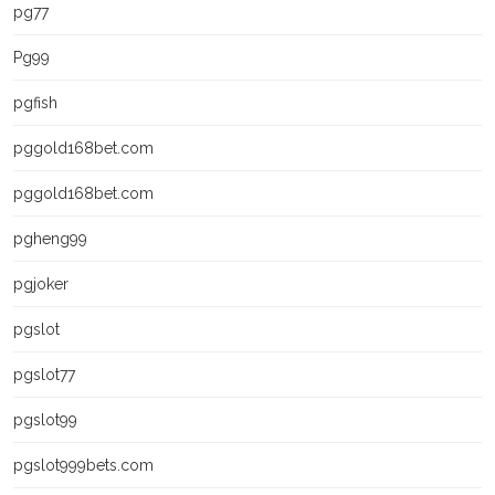
pg77
Pg99
pgfish
pggold168bet.com
pggold168bet.com
pgheng99
pgjoker
pgslot
pgslot77
pgslot99
pgslot999bets.com