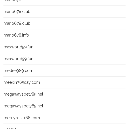
mario678.club
mario678.club
mario678.info
maxworld99.fun
maxworld99.fun
medee989.com
meekin365day.com
megawaysbet789.net
megawaysbet789.net
mercyrosa168.com