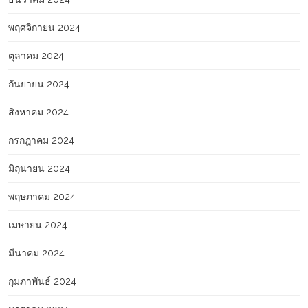
พฤศจิกายน 2024
ตุลาคม 2024
กันยายน 2024
สิงหาคม 2024
กรกฎาคม 2024
มิถุนายน 2024
พฤษภาคม 2024
เมษายน 2024
มีนาคม 2024
กุมภาพันธ์ 2024