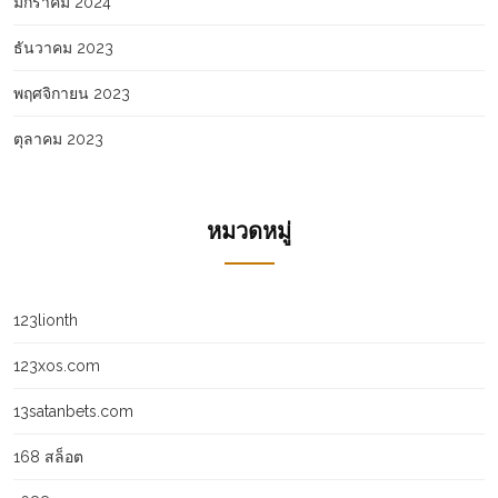
มกราคม 2024
ธันวาคม 2023
พฤศจิกายน 2023
ตุลาคม 2023
หมวดหมู่
123lionth
123xos.com
13satanbets.com
168 สล็อต