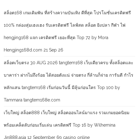
สล็อต168 เกมเดิมพัน ที่สร้างความบันเทิง ดีที่สุด โปรโมชั่นเครดิตฟรี
100% กล่องสุ่มเฮงเฮง รับเครดิตฟรี ไลฟ์สด สล็อต ยิงปลา กีฬา ไพ่
hengjing168 แจก เครดิตฟรี เยอะที่สุด Top 72 by Mora
Hengjing168d.com 21 Sep 26
สล็อตเว็บตรง 30 AUG 2026 tangtem168 เว็บเดียวครบ ทั้งสล็อตและ
บาคาร่า ฝากไม่ถึงร้อย ได้สอยตังแน่ จ่ายตรง กี่ล้านก็จ่าย การันตี กำไร
หลักแสน tangtem168 เริ่มก่อนวันนี้ มีลุ้นก่อนใคร Top 100 by
Tammara tangtem168e.com
เว็บใหญ่ สล็อต888 เว็บใหญ่ สล็อตออนไลน์มาแรง รวมเกมยอดนิยม
พร้อมเคล็ดลับก่อนเริ่มเล่น เครดิตฟรี Top 16 by Wilhemina
Jin888.asia 12 September 69 casino online