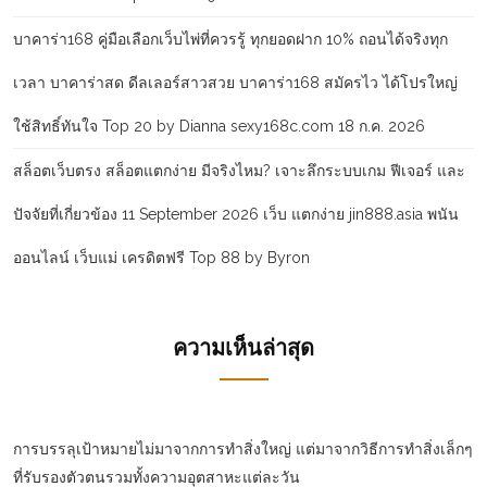
บาคาร่า168 คู่มือเลือกเว็บไพ่ที่ควรรู้ ทุกยอดฝาก 10% ถอนได้จริงทุก
เวลา บาคาร่าสด ดีลเลอร์สาวสวย บาคาร่า168 สมัครไว ได้โปรใหญ่
ใช้สิทธิ์ทันใจ Top 20 by Dianna sexy168c.com 18 ก.ค. 2026
สล็อตเว็บตรง สล็อตแตกง่าย มีจริงไหม? เจาะลึกระบบเกม ฟีเจอร์ และ
ปัจจัยที่เกี่ยวข้อง 11 September 2026 เว็บ แตกง่าย jin888.asia พนัน
ออนไลน์ เว็บแม่ เครดิตฟรี Top 88 by Byron
ความเห็นล่าสุด
การบรรลุเป้าหมายไม่มาจากการทำสิ่งใหญ่ แต่มาจากวิธีการทำสิ่งเล็กๆ
ที่รับรองตัวตนรวมทั้งความอุตสาหะแต่ละวัน