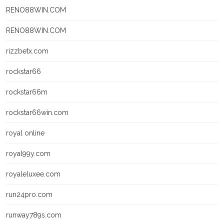
RENO88WIN.COM
RENO88WIN.COM
rizzbetx.com
rockstar66
rockstar66m
rockstar66win.com
royal online
royal99y.com
royaleluxee.com
run24pro.com
runway789s.com