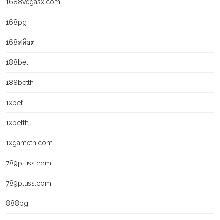
1688vegasx.com
168pg
168สล็อต
188bet
188betth
1xbet
1xbetth
1xgameth.com
789pluss.com
789pluss.com
888pg