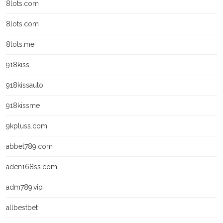
8lots.com
8lots.com
8lots.me
918kiss
918kissauto
918kissme
9kpluss.com
abbet789.com
aden168ss.com
adm789.vip
allbestbet