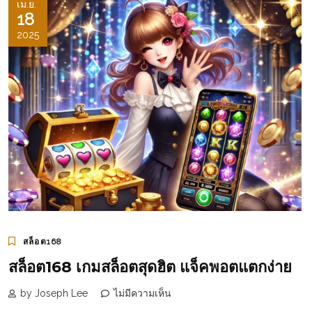
เม.ย.
18
2025
สล็อต168
สล็อต168 เกมสล็อตสุดฮิต แจ็คพอตแตกง่าย
by Joseph Lee
ไม่มีความเห็น