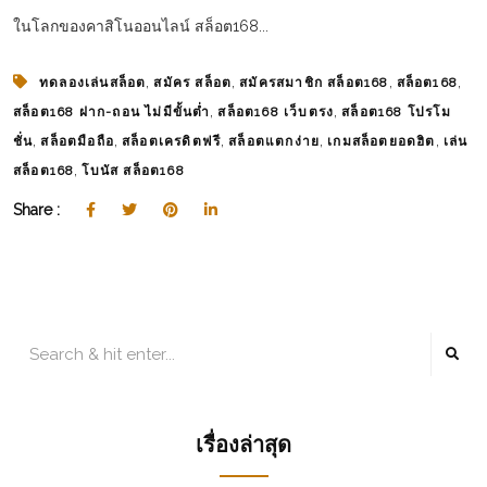
ในโลกของคาสิโนออนไลน์ สล็อต168...
,
,
,
,
ทดลองเล่นสล็อต
สมัคร สล็อต
สมัครสมาชิก สล็อต168
สล็อต168
,
,
สล็อต168 ฝาก-ถอน ไม่มีขั้นต่ำ
สล็อต168 เว็บตรง
สล็อต168 โปรโม
,
,
,
,
,
ชั่น
สล็อตมือถือ
สล็อตเครดิตฟรี
สล็อตแตกง่าย
เกมสล็อตยอดฮิต
เล่น
,
สล็อต168
โบนัส สล็อต168
Share :
เรื่องล่าสุด