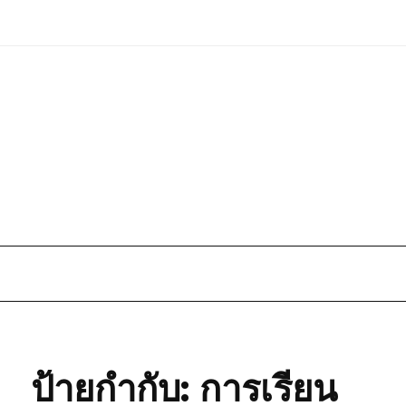
Skip
to
content
ป้ายกำกับ:
การเรียน