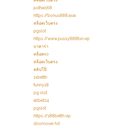
สล็อตเว็บตรง
judhai168
https://bonus888.asia
สล็อตเว็บตรง
pgslot
https://www.pussy888fun.vip
บาคาร่า
สล็อตxo
สล็อตเว็บตรง
คลิปโป๊
1xbetth
funny18
pg slot
allbet24
pgslot
https://188betth.vip
doomovie hd