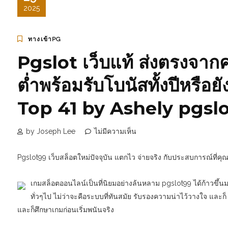
2025
ทางเข้าPG
Pgslot เว็บแท้ ส่งตรงจากค่
ต่ำพร้อมรับโบนัสทั้งปีหรือย
Top 41 by Ashely pgsl
by Joseph Lee
ไม่มีความเห็น
Pgslot99 เว็บสล็อตใหม่ปัจจุบัน แตกไว จ่ายจริง กับประสบการณ์ที่ค
เกมสล็อตออนไลน์เป็นที่นิยมอย่างล้นหลาม pgslot99 ได้ก้าวขึ้นมา
ทั่วๆไป ไม่ว่าจะคือระบบที่ทันสมัย รับรองความน่าไว้วางใจ และก
และก็ศึกษาเกมก่อนเริ่มพนันจริง