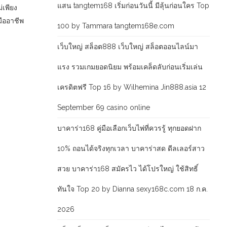
แสน tangtem168 เริ่มก่อนวันนี้ มีลุ้นก่อนใคร Top
่เพียง
มืออาชีพ
100 by Tammara tangtem168e.com
เว็บใหญ่ สล็อต888 เว็บใหญ่ สล็อตออนไลน์มา
แรง รวมเกมยอดนิยม พร้อมเคล็ดลับก่อนเริ่มเล่น
เครดิตฟรี Top 16 by Wilhemina Jin888.asia 12
September 69 casino online
บาคาร่า168 คู่มือเลือกเว็บไพ่ที่ควรรู้ ทุกยอดฝาก
10% ถอนได้จริงทุกเวลา บาคาร่าสด ดีลเลอร์สาว
สวย บาคาร่า168 สมัครไว ได้โปรใหญ่ ใช้สิทธิ์
ทันใจ Top 20 by Dianna sexy168c.com 18 ก.ค.
2026