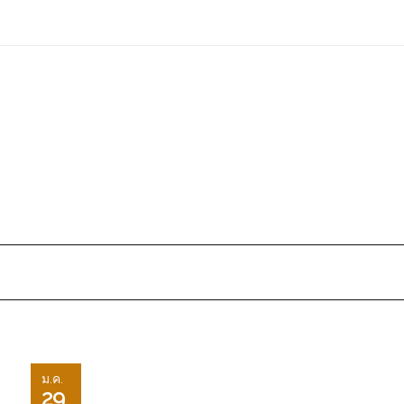
Skip
to
content
ม.ค.
29