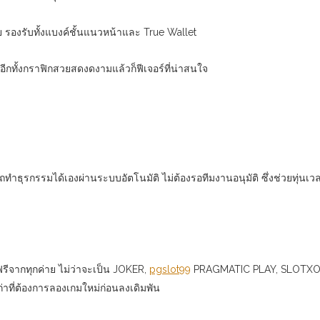
ย รองรับทั้งแบงค์ชั้นแนวหน้าและ True Wallet
อีกทั้งกราฟิกสวยสดงดงามแล้วก็ฟีเจอร์ที่น่าสนใจ
ทำธุรกรรมได้เองผ่านระบบอัตโนมัติ ไม่ต้องรอทีมงานอนุมัติ ซึ่งช่วยทุ่นเวล
รีจากทุกค่าย ไม่ว่าจะเป็น JOKER,
pgslot99
PRAGMATIC PLAY, SLOTXO 
ก่าที่ต้องการลองเกมใหม่ก่อนลงเดิมพัน