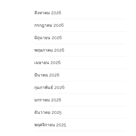
สิงหาคม 2026
กรกฎาคม 2026
มิถุนายน 2026
พฤษภาคม 2026
เมษายน 2026
มีนาคม 2026
กุมภาพันธ์ 2026
มกราคม 2026
ธันวาคม 2025
พฤศจิกายน 2025