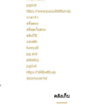
pgslot
https://www.pussy888fun.vip
บาคาร่า
สล็อตxo
สล็อตเว็บตรง
คลิปโป๊
1xbetth
funny18
pg slot
allbet24
pgslot
https://188betth.vip
doomovie hd
ม
คลังเก็บ