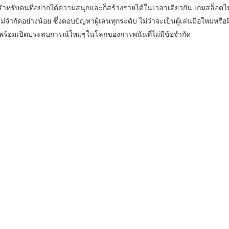
สำหรับคนที่อยากได้ความสนุกและก็สร้างรายได้ในเวลาเดียวกัน เกมสล็อตไม
ม่จำกัดอย่างน้อย ซึ่งตอบปัญหาผู้เล่นทุกระดับ ไม่ว่าจะเป็นผู้เล่นมือใหม่หรือ
ด พร้อมเปิดประสบการณ์ใหม่ๆในโลกของการพนันที่ไม่มีข้อจำกัด