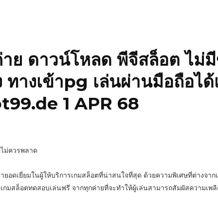
าย ดาวน์โหลด พีจีสล็อต ไม่มีข
ัง ทางเข้าpg เล่นผ่านมือถือได
ot99.de 1 APR 68
ุณไม่ควรพลาด
ยอดเยี่ยมในผู้ให้บริการเกมสล็อตที่น่าสนใจที่สุด ด้วยความพิเศษที่ต่างจากเ
็ เกมสล็อตทดสอบเล่นฟรี จากทุกค่ายที่จะทำให้ผู้เล่นสามารถสัมผัสความเพล