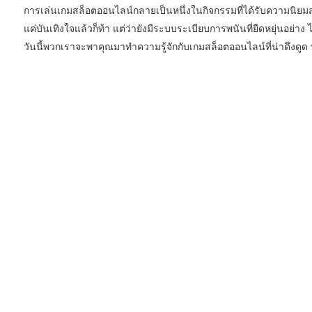
การเล่นเกมสล็อตออนไลน์กลายเป็นหนึ่งในกิจกรรมที่ได้รับความนิยม
แค่บันเทิงใจแล้วก็ท้า แต่ว่ายังมีระบบระเบียบการพนันที่ยืดหยุ่นอย่าง ไ
วันนี้พวกเราจะพาคุณมาทำความรู้จักกับเกมสล็อตออนไลน์ที่น่าดึงดู