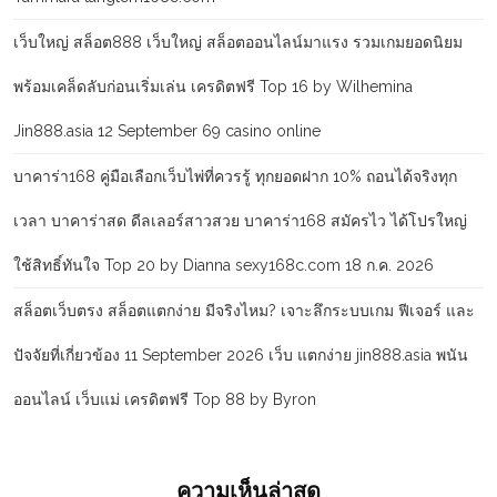
เว็บใหญ่ สล็อต888 เว็บใหญ่ สล็อตออนไลน์มาแรง รวมเกมยอดนิยม
พร้อมเคล็ดลับก่อนเริ่มเล่น เครดิตฟรี Top 16 by Wilhemina
Jin888.asia 12 September 69 casino online
บาคาร่า168 คู่มือเลือกเว็บไพ่ที่ควรรู้ ทุกยอดฝาก 10% ถอนได้จริงทุก
เวลา บาคาร่าสด ดีลเลอร์สาวสวย บาคาร่า168 สมัครไว ได้โปรใหญ่
ใช้สิทธิ์ทันใจ Top 20 by Dianna sexy168c.com 18 ก.ค. 2026
สล็อตเว็บตรง สล็อตแตกง่าย มีจริงไหม? เจาะลึกระบบเกม ฟีเจอร์ และ
ปัจจัยที่เกี่ยวข้อง 11 September 2026 เว็บ แตกง่าย jin888.asia พนัน
ออนไลน์ เว็บแม่ เครดิตฟรี Top 88 by Byron
ความเห็นล่าสุด