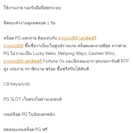
ใช้งานง่าย รองรับมือถือทุกระบบ
มีคณะทำงานดูแลตลอด 1 วัน
สล็อต PG แตกง่าย ต้องเล่นกับ
pggold88 เครดิตฟรี
pggold88
ขึ้นชื่อว่าเป็นเว็บศูนย์รวมเกม สล็อตแตกง่ายที่สุด จากค่าย
PG ไม่ว่าจะเป็น Lucky Neko, Mahjong Ways, Caishen Wins,
pggold88 เครดิตฟรี
Fortune Ox และอีกเยอะมาก ทุกเกมการันตี RTP
สูง เล่นง่าย กราฟิกงาม พร้อม ซื้อฟรีสปินได้ทันที
LSI Keywords:
PG SLOT เว็บตรงไม่ผ่านเอเย่นต์
เกมสล็อต PG โบนัสแตกหนัก
ทดสอบเล่นสล็อต PG ฟรี