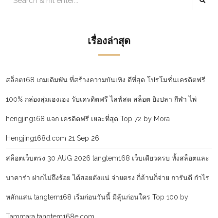
เรื่องล่าสุด
สล็อต168 เกมเดิมพัน ที่สร้างความบันเทิง ดีที่สุด โปรโมชั่นเครดิตฟรี
100% กล่องสุ่มเฮงเฮง รับเครดิตฟรี ไลฟ์สด สล็อต ยิงปลา กีฬา ไพ่
hengjing168 แจก เครดิตฟรี เยอะที่สุด Top 72 by Mora
Hengjing168d.com 21 Sep 26
สล็อตเว็บตรง 30 AUG 2026 tangtem168 เว็บเดียวครบ ทั้งสล็อตและ
บาคาร่า ฝากไม่ถึงร้อย ได้สอยตังแน่ จ่ายตรง กี่ล้านก็จ่าย การันตี กำไร
หลักแสน tangtem168 เริ่มก่อนวันนี้ มีลุ้นก่อนใคร Top 100 by
Tammara tangtem168e.com