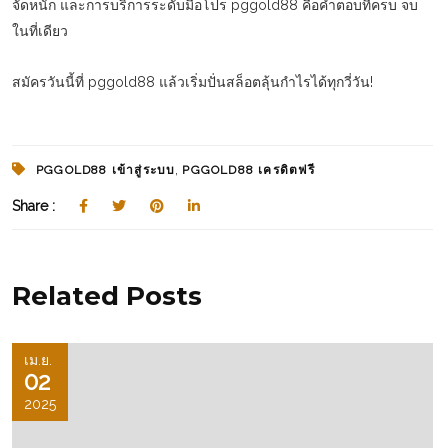
จัดหนัก และการบริการระดับมือโปร pggold88 คือคำตอบที่ครบ จบ
ในที่เดียว
สมัครวันนี้ที่ pggold88 แล้วเริ่มปั่นสล็อตลุ้นกำไรได้ทุกวี่วัน!
,
PGGOLD88 เข้าสู่ระบบ
PGGOLD88 เครดิตฟรี
Share :
Related Posts
เม.ย.
02
2025