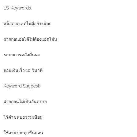
LSI Keywords:
สล็อตวอเลทไม่มีอย่างน้อย
ฝากถอนออโต้ไม่ต้องแอดไม่น
ระบบการคลังมั่นคง
ถอนเงินเร็ว 10 วินาที
Keyword Suggest:
ฝากถอนไม่เป็นอันตราย
ไร้ค่าขนบธรรมเนียม
ใช้งานง่ายทุกขั้นตอน