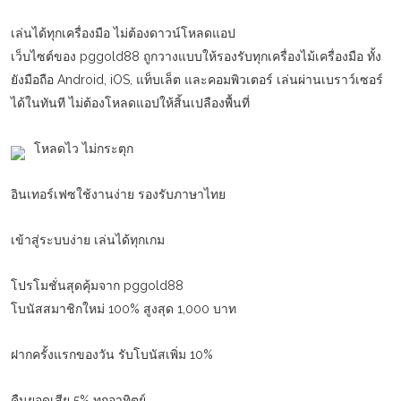
เล่นได้ทุกเครื่องมือ ไม่ต้องดาวน์โหลดแอป
เว็บไซต์ของ pggold88 ถูกวางแบบให้รองรับทุกเครื่องไม้เครื่องมือ ทั้ง
ยังมือถือ Android, iOS, แท็บเล็ต และคอมพิวเตอร์ เล่นผ่านเบราว์เซอร์
ได้ในทันที ไม่ต้องโหลดแอปให้สิ้นเปลืองพื้นที่
โหลดไว ไม่กระตุก
อินเทอร์เฟซใช้งานง่าย รองรับภาษาไทย
เข้าสู่ระบบง่าย เล่นได้ทุกเกม
โปรโมชั่นสุดคุ้มจาก pggold88
โบนัสสมาชิกใหม่ 100% สูงสุด 1,000 บาท
ฝากครั้งแรกของวัน รับโบนัสเพิ่ม 10%
คืนยอดเสีย 5% ทุกอาทิตย์