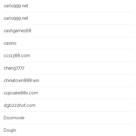
carlo999.net
carlo999.net
cashgame168
casino
cc11388.com
chang7777
chinatown888.win
cupcake88x.com
dgb222hot.com
Doomovie
Doujin