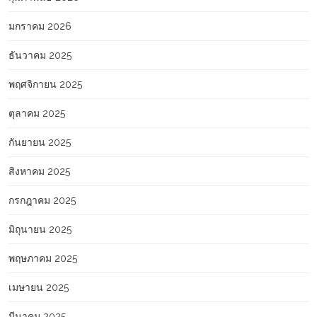
มกราคม 2026
ธันวาคม 2025
พฤศจิกายน 2025
ตุลาคม 2025
กันยายน 2025
สิงหาคม 2025
กรกฎาคม 2025
มิถุนายน 2025
พฤษภาคม 2025
เมษายน 2025
มีนาคม 2025