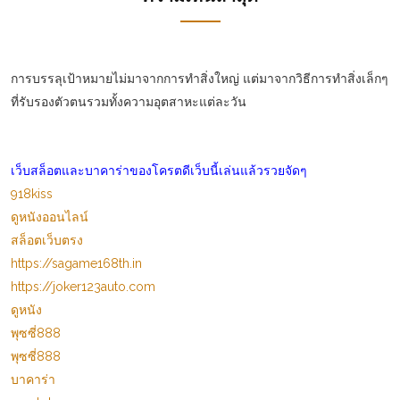
การบรรลุเป้าหมายไม่มาจากการทำสิ่งใหญ่ แต่มาจากวิธีการทำสิ่งเล็กๆ
ที่รับรองตัวตนรวมทั้งความอุตสาหะแต่ละวัน
เว็บสล็อตและบาคาร่าของโครตดีเว็บนี้เล่นแล้วรวยจัดๆ
918kiss
ดูหนังออนไลน์
สล็อตเว็บตรง
https://sagame168th.in
https://joker123auto.com
ดูหนัง
พุซซี่888
พุซซี่888
บาคาร่า