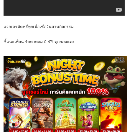
แจกเครดิตฟรีทุกเมื่อเชื่อวันผ่านกิจกรรม
ชี้แนะเพื่อน รับค่าคอม 0.8% ทุกยอดแทง