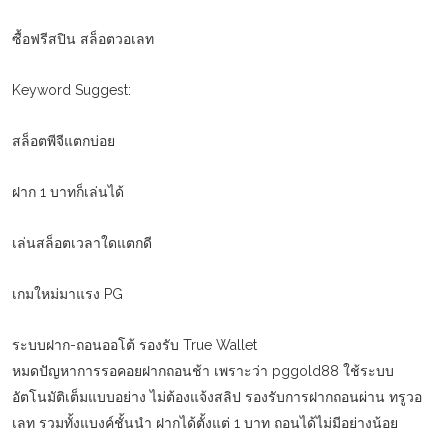
ซื้อฟรีสปิน สล็อตวอเลท
Keyword Suggest:
สล็อตพีจีแตกบ่อย
ฝาก 1 บาทก็เล่นได้
เล่นสล็อตเวลาใดแตกดี
เกมใหม่มาแรง PG
ระบบฝาก-ถอนออโต้ รองรับ True Wallet
หมดปัญหาการรอคอยฝากถอนช้า เพราะว่า pggold88 ใช้ระบบ
อัตโนมัติเต็มแบบอย่าง ไม่ต้องแจ้งสลิป รองรับการฝากถอนผ่าน ทรูวอ
เลท รวมทั้งแบงค์ชั้นนำ ฝากได้ตั้งแต่ 1 บาท ถอนได้ไม่มีอย่างน้อย