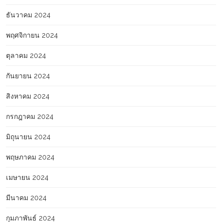
ธันวาคม 2024
พฤศจิกายน 2024
ตุลาคม 2024
กันยายน 2024
สิงหาคม 2024
กรกฎาคม 2024
มิถุนายน 2024
พฤษภาคม 2024
เมษายน 2024
มีนาคม 2024
กุมภาพันธ์ 2024