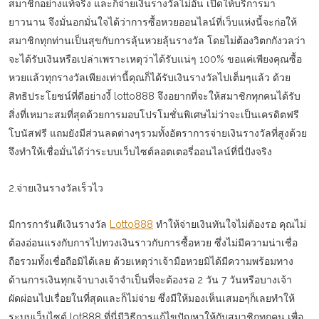
สมาชิกอย่างแท้จริง และก็จ่ายเงินรางวัลไม่อั้น เปิดให้บริการมา
ยาวนาน จึงมั่นอกมั่นใจได้ว่าการซื้อหวยออนไลน์ที่เว็บแห่งนี้จะก่อให้
สมาชิกทุกท่านเป็นสุขกับการลุ้นหวยลุ้นรางวัล โดยไม่ต้องวิตกกังวลว่า
จะได้รับเงินหรือเปล่าเพราะเหตุว่าได้รับแน่ๆ 100% ขอแค่เพียงคุณซื้อ
หวยแล้วทุกรางวัลเพียงเท่านี้คุณก็ได้รับเงินรางวัลไปเต็มๆแล้ว ด้วย
สิทธิประโยชน์ที่ดีอย่างงี้ lotto888 จึงอยากที่จะให้สมาชิกทุกคนได้รับ
สิ่งที่เหมาะสมที่สุดด้วยการมอบโปรโมชั่นพิเศษไม่ว่าจะเป็นเครดิตฟรี
โบนัสฟรี แถมยังมีส่วนลดต่างๆรวมทั้งอัตราการจ่ายเงินรางวัลที่สูงด้วย
จึงทำให้เชื่อมั่นได้ว่าระบบเว็บไซต์ลอตเตอรี่ออนไลน์ที่นี่ปังจริง
2.จ่ายเงินรางวัลเร็วไว
มีการการันตีเงินรางวัล
Lotto888
ทำให้จ่ายเงินทันใจไม่ต้องรอ คุณไม่
ต้องอ่อนแรงกับการไปทวงเงินราวกับการซื้อหวย ซึ่งไม่มีความน่าเชื่อ
ถือรวมทั้งเชื่อถือมิได้เลย ด้วยเหตุว่าเจ้ามือหวยมิได้มีความพร้อมทาง
ด้านการเงินทุกเจ้าบางเจ้าจำเป็นที่จะต้องรอ 2 วัน 7 วันหรือบางเจ้า
ผัดผ่อนไปเรื่อยในที่สุดและก็ไม่จ่าย ซึ่งมีให้มองเห็นเสมอๆก็เลยทำให้
ระบบเว็บไซต์ lot888 ที่นี่มีวิธีการแก้ไขปัญหาให้กับสมาชิกทุกคน เพื่อ