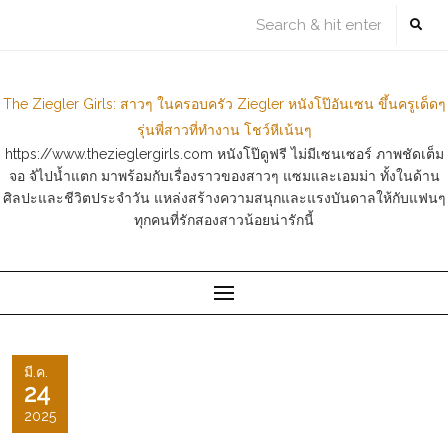
Skip
to
content
The Ziegler Girls: สาวๆ ในครอบครัว Ziegler หนังโป๊อันเซน ขึ้นครูเด็ดๆ
รุ่นพี่สาวที่ทำงาน โชว์หีเน้นๆ
https://www.thezieglergirls.com หนังโป๊ดูฟรี ไม่มีเซนเซอร์ ภาพชัดเต็ม
จอ จัไปน้ำแตก มาพร้อมกับเรื่องราวของสาวๆ แซมและเอมม่า ทั้งในด้าน
ศิลปะและชีวิตประจำวัน แหล่งสร้างความสนุกและแรงบันดาลให้กับแฟนๆ
ทุกคนที่รักสองสาวน้อยน่ารักนี้
มี.ค.
24
2025