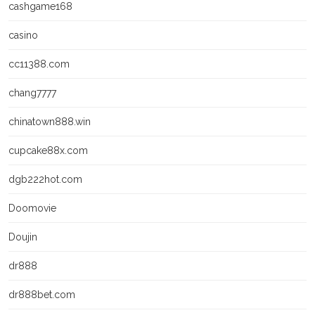
cashgame168
casino
cc11388.com
chang7777
chinatown888.win
cupcake88x.com
dgb222hot.com
Doomovie
Doujin
dr888
dr888bet.com