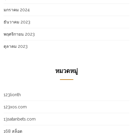
มกราคม 2024
ธันวาคม 2023
พฤศจิกายน 2023
ตุลาคม 2023
หมวดหมู่
123lionth
123xos.com
13satanbets.com
168 สล็อต