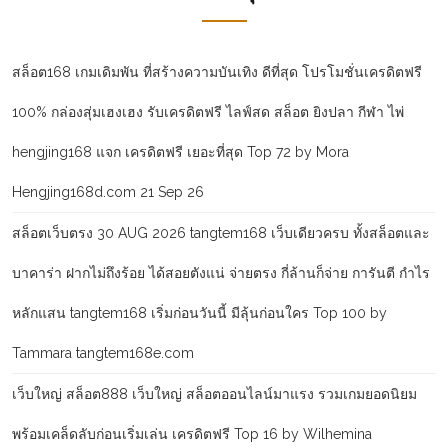
สล็อต168 เกมเดิมพัน ที่สร้างความบันเทิง ดีที่สุด โปรโมชั่นเครดิตฟรี
100% กล่องสุ่มเฮงเฮง รับเครดิตฟรี ไลฟ์สด สล็อต ยิงปลา กีฬา ไพ่
hengjing168 แจก เครดิตฟรี เยอะที่สุด Top 72 by Mora
Hengjing168d.com 21 Sep 26
สล็อตเว็บตรง 30 AUG 2026 tangtem168 เว็บเดียวครบ ทั้งสล็อตและ
บาคาร่า ฝากไม่ถึงร้อย ได้สอยตังแน่ จ่ายตรง กี่ล้านก็จ่าย การันตี กำไร
หลักแสน tangtem168 เริ่มก่อนวันนี้ มีลุ้นก่อนใคร Top 100 by
Tammara tangtem168e.com
เว็บใหญ่ สล็อต888 เว็บใหญ่ สล็อตออนไลน์มาแรง รวมเกมยอดนิยม
พร้อมเคล็ดลับก่อนเริ่มเล่น เครดิตฟรี Top 16 by Wilhemina