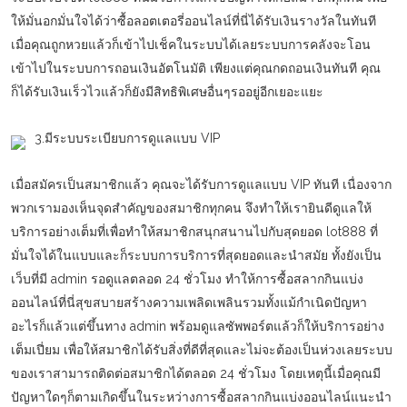
ให้มั่นอกมั่นใจได้ว่าซื้อลอตเตอรี่ออนไลน์ที่นี่ได้รับเงินรางวัลในทันที
เมื่อคุณถูกหวยแล้วก็เข้าไปเช็คในระบบได้เลยระบบการคลังจะโอน
เข้าไปในระบบการถอนเงินอัตโนมัติ เพียงแต่คุณกดถอนเงินทันที คุณ
ก็ได้รับเงินเร็วไวแล้วก็ยังมีสิทธิพิเศษอื่นๆรออยู่อีกเยอะแยะ
3.มีระบบระเบียบการดูแลแบบ VIP
เมื่อสมัครเป็นสมาชิกแล้ว คุณจะได้รับการดูแลแบบ VIP ทันที เนื่องจาก
พวกเรามองเห็นจุดสำคัญของสมาชิกทุกคน จึงทำให้เรายินดีดูแลให้
บริการอย่างเต็มที่เพื่อทำให้สมาชิกสนุกสนานไปกับสุดยอด lot888 ที่
มั่นใจได้ในแบบและก็ระบบการบริการที่สุดยอดและนำสมัย ทั้งยังเป็น
เว็บที่มี admin รอดูแลตลอด 24 ชั่วโมง ทำให้การซื้อสลากกินแบ่ง
ออนไลน์ที่นี่สุขสบายสร้างความเพลิดเพลินรวมทั้งแม้กำเนิดปัญหา
อะไรก็แล้วแต่ขึ้นทาง admin พร้อมดูแลซัพพอร์ตแล้วก็ให้บริการอย่าง
เต็มเปี่ยม เพื่อให้สมาชิกได้รับสิ่งที่ดีที่สุดและไม่จะต้องเป็นห่วงเลยระบบ
ของเราสามารถติดต่อสมาชิกได้ตลอด 24 ชั่วโมง โดยเหตุนี้เมื่อคุณมี
ปัญหาใดๆก็ตามเกิดขึ้นในระหว่างการซื้อสลากกินแบ่งออนไลน์แนะนำ