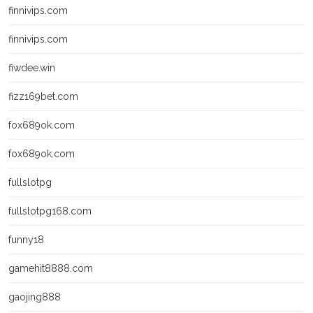
finnivips.com
finnivips.com
fiwdee.win
fizz169bet.com
fox689ok.com
fox689ok.com
fullslotpg
fullslotpg168.com
funny18
gamehit8888.com
gaojing888