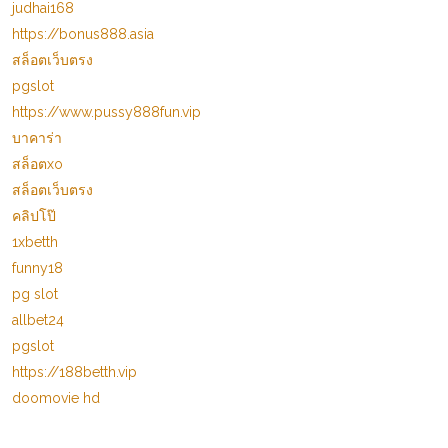
judhai168
https://bonus888.asia
สล็อตเว็บตรง
pgslot
https://www.pussy888fun.vip
บาคาร่า
สล็อตxo
สล็อตเว็บตรง
คลิปโป๊
1xbetth
funny18
pg slot
allbet24
pgslot
https://188betth.vip
doomovie hd