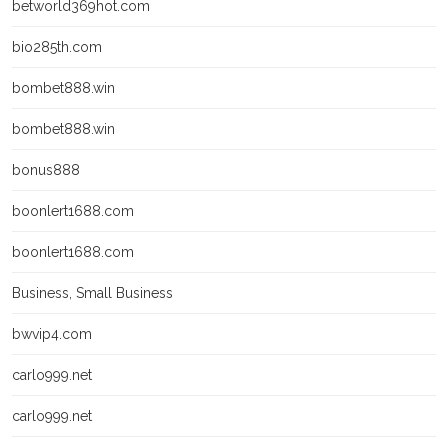
betworld369hot.com
bio285th.com
bombet888.win
bombet888.win
bonus888
boonlert1688.com
boonlert1688.com
Business, Small Business
bwvip4.com
carlo999.net
carlo999.net