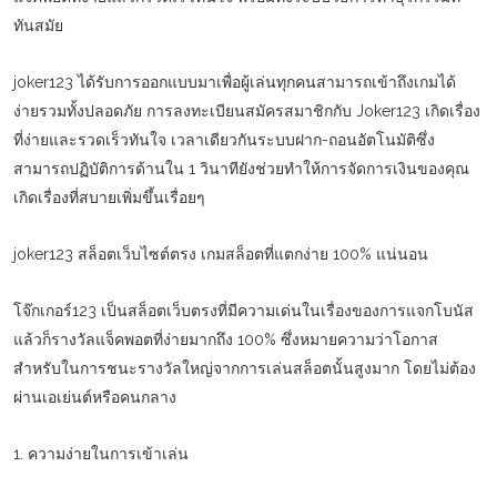
ทันสมัย
joker123 ได้รับการออกแบบมาเพื่อผู้เล่นทุกคนสามารถเข้าถึงเกมได้
ง่ายรวมทั้งปลอดภัย การลงทะเบียนสมัครสมาชิกกับ Joker123 เกิดเรื่อง
ที่ง่ายและรวดเร็วทันใจ เวลาเดียวกันระบบฝาก-ถอนอัตโนมัติซึ่ง
สามารถปฏิบัติการด้านใน 1 วินาทียังช่วยทำให้การจัดการเงินของคุณ
เกิดเรื่องที่สบายเพิ่มขึ้นเรื่อยๆ
joker123 สล็อตเว็บไซต์ตรง เกมสล็อตที่แตกง่าย 100% แน่นอน
โจ๊กเกอร์123 เป็นสล็อตเว็บตรงที่มีความเด่นในเรื่องของการแจกโบนัส
แล้วก็รางวัลแจ็คพอตที่ง่ายมากถึง 100% ซึ่งหมายความว่าโอกาส
สำหรับในการชนะรางวัลใหญ่จากการเล่นสล็อตนั้นสูงมาก โดยไม่ต้อง
ผ่านเอเย่นต์หรือคนกลาง
1. ความง่ายในการเข้าเล่น