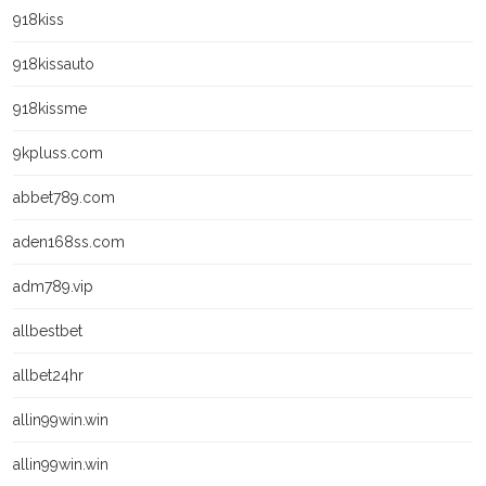
918kiss
918kissauto
918kissme
9kpluss.com
abbet789.com
aden168ss.com
adm789.vip
allbestbet
allbet24hr
allin99win.win
allin99win.win