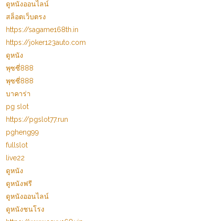
ดูหนังออนไลน์
สล็อตเว็บตรง
https://sagame168th.in
https://joker123auto.com
ดูหนัง
พุซซี่888
พุซซี่888
บาคาร่า
pg slot
https://pgslot77.run
pgheng99
fullslot
live22
ดูหนัง
ดูหนังฟรี
ดูหนังออนไลน์
ดูหนังชนโรง