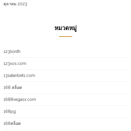
ตุลาคม 2023
หมวดหมู่
123lionth
123xos.com
13satanbets.com
168 สล็อต
1688vegasx.com
168pg
168สล็อต