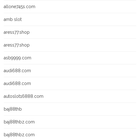
allone745s.com
amb slot
aress77.shop
aress77.shop
asb9999.com
audi688.com
audi688.com
autoslot16888.com
baj88thb
baj88thbz.com
baj88thbz.com