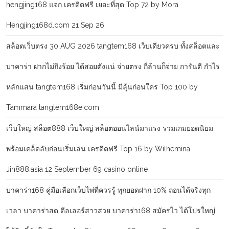
hengjing168 แจก เครดิตฟรี เยอะที่สุด Top 72 by Mora
Hengjing168d.com 21 Sep 26
สล็อตเว็บตรง 30 AUG 2026 tangtem168 เว็บเดียวครบ ทั้งสล็อตและ
บาคาร่า ฝากไม่ถึงร้อย ได้สอยตังแน่ จ่ายตรง กี่ล้านก็จ่าย การันตี กำไร
หลักแสน tangtem168 เริ่มก่อนวันนี้ มีลุ้นก่อนใคร Top 100 by
Tammara tangtem168e.com
เว็บใหญ่ สล็อต888 เว็บใหญ่ สล็อตออนไลน์มาแรง รวมเกมยอดนิยม
พร้อมเคล็ดลับก่อนเริ่มเล่น เครดิตฟรี Top 16 by Wilhemina
Jin888.asia 12 September 69 casino online
บาคาร่า168 คู่มือเลือกเว็บไพ่ที่ควรรู้ ทุกยอดฝาก 10% ถอนได้จริงทุก
เวลา บาคาร่าสด ดีลเลอร์สาวสวย บาคาร่า168 สมัครไว ได้โปรใหญ่