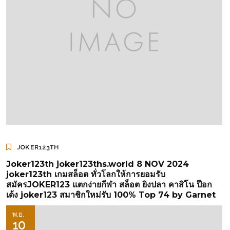
JOKER123TH
Joker123th joker123ths.world 8 NOV 2024
joker123th เกมสล็อต ทั่วโลกให้การยอมรับ
สมัครJOKER123 แตกง่ายกีฬา สล็อต ยิงปลา คาสิโน ป๊อก
เด้ง joker123 สมาชิกใหม่รับ 100% Top 74 by Garnet
พ.ย.
10