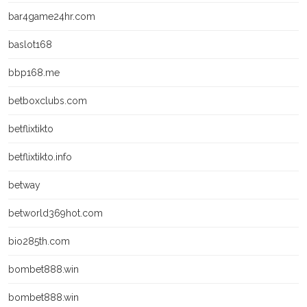
bar4game24hr.com
baslot168
bbp168.me
betboxclubs.com
betflixtikto
betflixtikto.info
betway
betworld369hot.com
bio285th.com
bombet888.win
bombet888.win