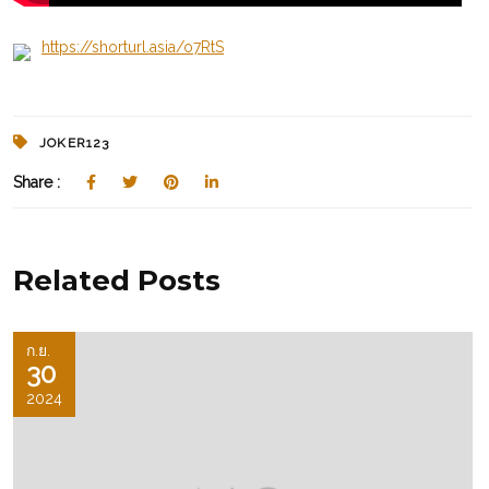
https://shorturl.asia/o7RtS
JOKER123
Share :
Related Posts
ก.ย.
30
2024