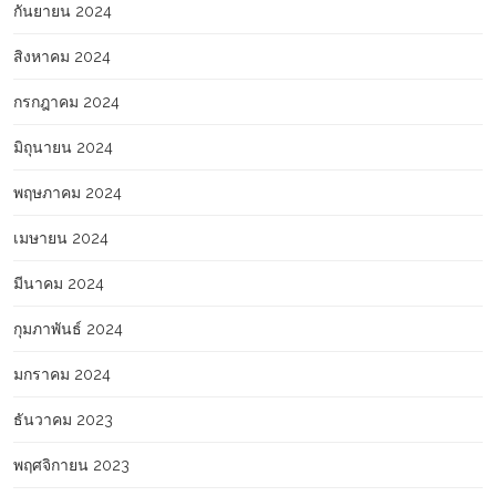
กันยายน 2024
สิงหาคม 2024
กรกฎาคม 2024
มิถุนายน 2024
พฤษภาคม 2024
เมษายน 2024
มีนาคม 2024
กุมภาพันธ์ 2024
มกราคม 2024
ธันวาคม 2023
พฤศจิกายน 2023