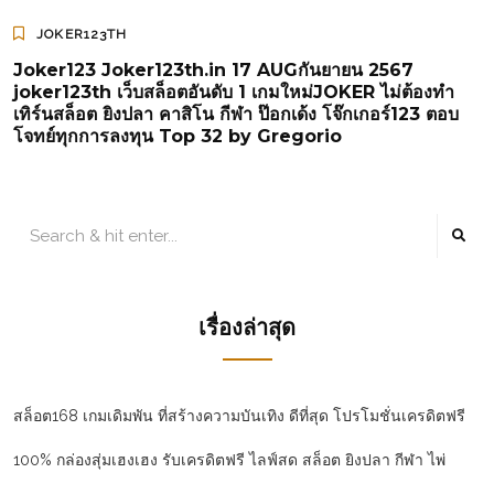
JOKER123TH
Joker123 Joker123th.in 17 AUGกันยายน 2567
joker123th เว็บสล็อตอันดับ 1 เกมใหม่JOKER ไม่ต้องทำ
เทิร์นสล็อต ยิงปลา คาสิโน กีฬา ป๊อกเด้ง โจ๊กเกอร์123 ตอบ
โจทย์ทุกการลงทุน Top 32 by Gregorio
เรื่องล่าสุด
สล็อต168 เกมเดิมพัน ที่สร้างความบันเทิง ดีที่สุด โปรโมชั่นเครดิตฟรี
100% กล่องสุ่มเฮงเฮง รับเครดิตฟรี ไลฟ์สด สล็อต ยิงปลา กีฬา ไพ่