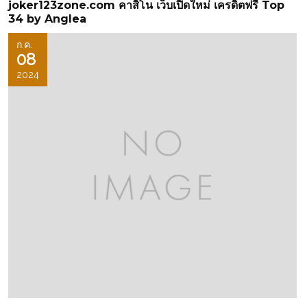
joker123zone.com คาสิโน เว็บเปิดใหม่ เครดิตฟรี Top
34 by Anglea
ก.ค.
08
2024