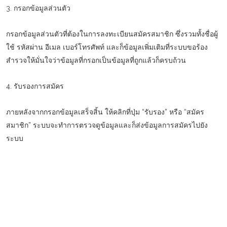
3. กรอกข้อมูลส่วนตัว
กรอกข้อมูลส่วนตัวที่ต้องในการลงทะเบียนสมัครสมาชิก ซึ่งรวมทั้งชื่อผู้
ใช้ รหัสผ่าน อีเมล เบอร์โทรศัพท์ และก็ข้อมูลเพิ่มเติมที่ระบบขอร้อง
สำรวจให้มั่นใจว่าข้อมูลที่กรอกเป็นข้อมูลที่ถูกแล้วก็ครบถ้วน
4. รับรองการสมัคร
ภายหลังจากกรอกข้อมูลเสร็จสิ้น ให้คลิกที่ปุ่ม “รับรอง” หรือ “สมัคร
สมาชิก” ระบบจะทำการตรวจดูข้อมูลและก็ส่งข้อมูลการสมัครไปยัง
ระบบ