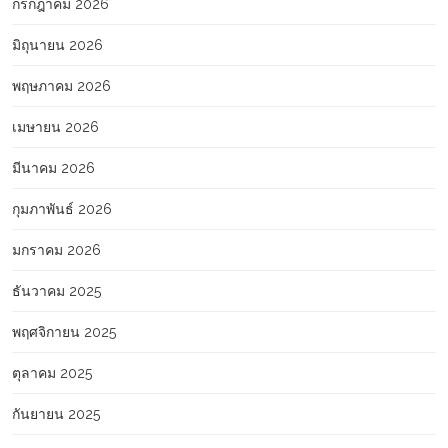
กรกฎาคม 2026
มิถุนายน 2026
พฤษภาคม 2026
เมษายน 2026
มีนาคม 2026
กุมภาพันธ์ 2026
มกราคม 2026
ธันวาคม 2025
พฤศจิกายน 2025
ตุลาคม 2025
กันยายน 2025