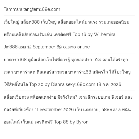
Tammara tangtem168e.com
เว็บใหญ่ สล็อต888 เว็บใหญ่ สล็อตออนไลน์มาแรง รวมเกมยอดนิยม
พร้อมเคล็ดลับก่อนเริ่มเล่น เครดิตฟรี Top 16 by Wilhemina
Jin888.asia 12 September 69 casino online
บาคาร่า168 คู่มือเลือกเว็บไพ่ที่ควรรู้ ทุกยอดฝาก 10% ถอนได้จริงทุก
เวลา บาคาร่าสด ดีลเลอร์สาวสวย บาคาร่า168 สมัครไว ได้โปรใหญ่
ใช้สิทธิ์ทันใจ Top 20 by Dianna sexy168c.com 18 ก.ค. 2026
สล็อตเว็บตรง สล็อตแตกง่าย มีจริงไหม? เจาะลึกระบบเกม ฟีเจอร์ และ
ปัจจัยที่เกี่ยวข้อง 11 September 2026 เว็บ แตกง่าย jin888.asia พนัน
ออนไลน์ เว็บแม่ เครดิตฟรี Top 88 by Byron