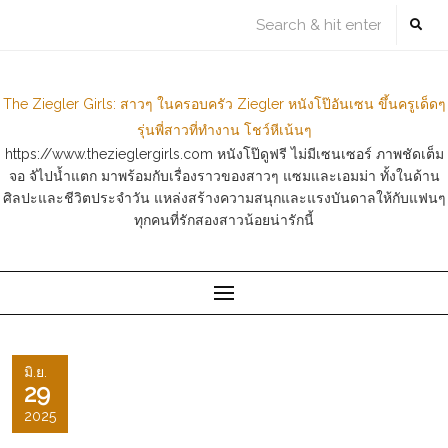
Skip
to
content
The Ziegler Girls: สาวๆ ในครอบครัว Ziegler หนังโป๊อันเซน ขึ้นครูเด็ดๆ
รุ่นพี่สาวที่ทำงาน โชว์หีเน้นๆ
https://www.thezieglergirls.com หนังโป๊ดูฟรี ไม่มีเซนเซอร์ ภาพชัดเต็ม
จอ จัไปน้ำแตก มาพร้อมกับเรื่องราวของสาวๆ แซมและเอมม่า ทั้งในด้าน
ศิลปะและชีวิตประจำวัน แหล่งสร้างความสนุกและแรงบันดาลให้กับแฟนๆ
ทุกคนที่รักสองสาวน้อยน่ารักนี้
มิ.ย.
29
2025