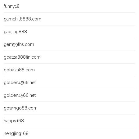
funny18
gamehit8888.com
gaojing888
gem99ths.com
goatza888fin.com
gobaza88.com
golden4566.net
golden4566.net
gowingo88.com
happy168
hengjing168