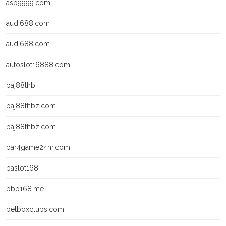
asb9999.com
audi688.com
audi688.com
autoslot16888.com
baj88thb
baj88thbz.com
baj88thbz.com
bar4game24hr.com
baslot168
bbp168.me
betboxclubs.com