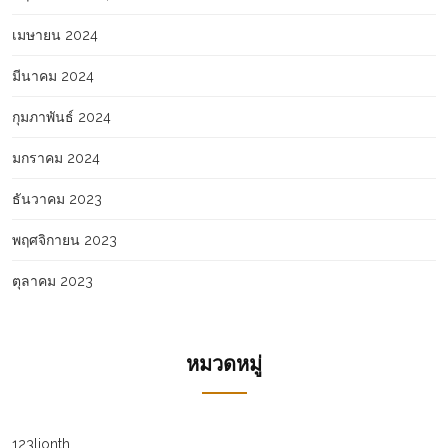
เมษายน 2024
มีนาคม 2024
กุมภาพันธ์ 2024
มกราคม 2024
ธันวาคม 2023
พฤศจิกายน 2023
ตุลาคม 2023
หมวดหมู่
123lionth