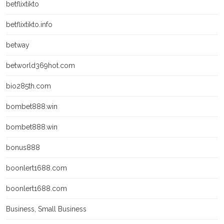
betflixtikto
betflixtikto.info
betway
betworld369hot.com
bio285th.com
bombet888.win
bombet888.win
bonus888
boonlert1688.com
boonlert1688.com
Business, Small Business