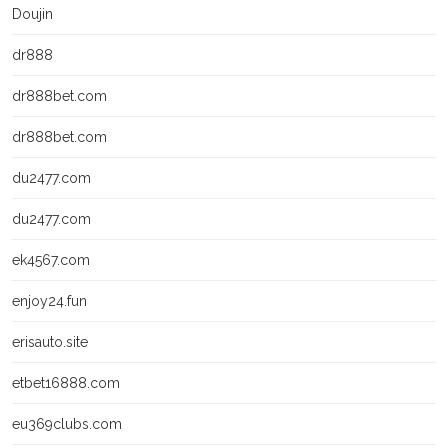
Doujin
dr888
dr888bet.com
dr888bet.com
du2477.com
du2477.com
ek4567.com
enjoy24.fun
erisauto.site
etbet16888.com
eu369clubs.com