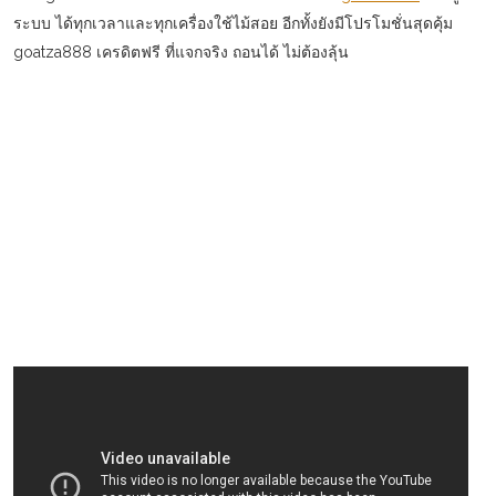
ระบบ ได้ทุกเวลาและทุกเครื่องใช้ไม้สอย อีกทั้งยังมีโปรโมชั่นสุดคุ้ม
goatza888 เครดิตฟรี ที่แจกจริง ถอนได้ ไม่ต้องลุ้น