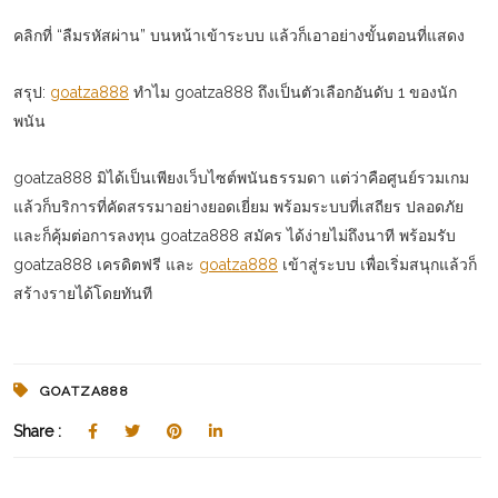
คลิกที่ “ลืมรหัสผ่าน” บนหน้าเข้าระบบ แล้วก็เอาอย่างขั้นตอนที่แสดง
สรุป:
goatza888
ทำไม goatza888 ถึงเป็นตัวเลือกอันดับ 1 ของนัก
พนัน
goatza888 มิได้เป็นเพียงเว็บไซต์พนันธรรมดา แต่ว่าคือศูนย์รวมเกม
แล้วก็บริการที่คัดสรรมาอย่างยอดเยี่ยม พร้อมระบบที่เสถียร ปลอดภัย
และก็คุ้มต่อการลงทุน goatza888 สมัคร ได้ง่ายไม่ถึงนาที พร้อมรับ
goatza888 เครดิตฟรี และ
goatza888
เข้าสู่ระบบ เพื่อเริ่มสนุกแล้วก็
สร้างรายได้โดยทันที
GOATZA888
Share :