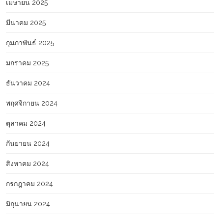
เมษายน 2025
มีนาคม 2025
กุมภาพันธ์ 2025
มกราคม 2025
ธันวาคม 2024
พฤศจิกายน 2024
ตุลาคม 2024
กันยายน 2024
สิงหาคม 2024
กรกฎาคม 2024
มิถุนายน 2024