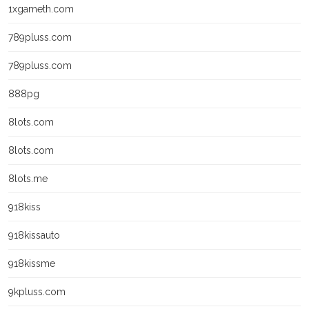
1xgameth.com
789pluss.com
789pluss.com
888pg
8lots.com
8lots.com
8lots.me
918kiss
918kissauto
918kissme
9kpluss.com