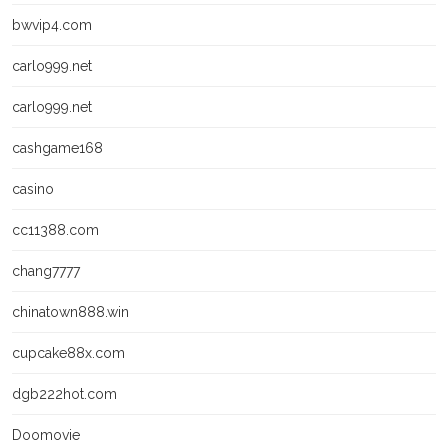
bwvip4.com
carlo999.net
carlo999.net
cashgame168
casino
cc11388.com
chang7777
chinatown888.win
cupcake88x.com
dgb222hot.com
Doomovie