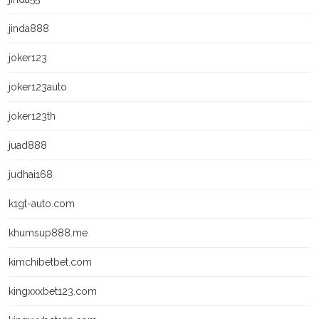
jinda888
joker123
joker123auto
joker123th
juad888
judhai168
k1gt-auto.com
khumsup888.me
kimchibetbet.com
kingxxxbet123.com