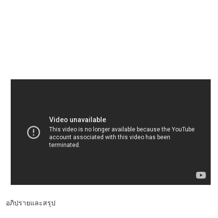
อภิปรายและสรุป