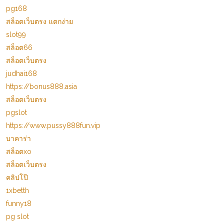
pg168
สล็อตเว็บตรง แตกง่าย
slot99
สล็อต66
สล็อตเว็บตรง
judhai168
https://bonus888.asia
สล็อตเว็บตรง
pgslot
https://www.pussy888fun.vip
บาคาร่า
สล็อตxo
สล็อตเว็บตรง
คลิปโป๊
1xbetth
funny18
pg slot