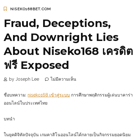
NISEKO168BET.COM
Fraud, Deceptions,
And Downright Lies
About Niseko168 เครดิต
ฟรี Exposed
by Joseph Lee
ไม่มีความเห็น
ชื่อบทความ:
niseko168 เข้าสู่ระบบ
การศึกษาพฤติกรรมผู้เล่นบาคาร่า
ออนไลน์ในประเทศไทย
บทนำ
ในยุคดิจิทัลปัจจุบัน เกมคาสิโนออนไลน์ได้กลายเป็นกิจกรรมยอดนิยม