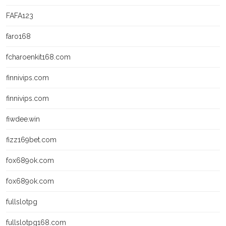
FAFA123
faro168
fcharoenkit168.com
finnivips.com
finnivips.com
fiwdee.win
fizz169bet.com
fox689ok.com
fox689ok.com
fullslotpg
fullslotpg168.com