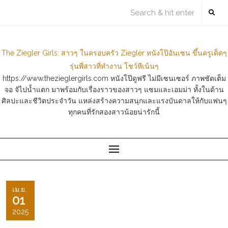
Skip
to
content
The Ziegler Girls: สาวๆ ในครอบครัว Ziegler หนังโป๊อันเซน ขึ้นครูเด็ดๆ
รุ่นพี่สาวที่ทำงาน โชว์หีเน้นๆ
https://www.thezieglergirls.com หนังโป๊ดูฟรี ไม่มีเซนเซอร์ ภาพชัดเต็ม
จอ จัไปน้ำแตก มาพร้อมกับเรื่องราวของสาวๆ แซมและเอมม่า ทั้งในด้าน
ศิลปะและชีวิตประจำวัน แหล่งสร้างความสนุกและแรงบันดาลให้กับแฟนๆ
ทุกคนที่รักสองสาวน้อยน่ารักนี้
เม.ย.
01
2025