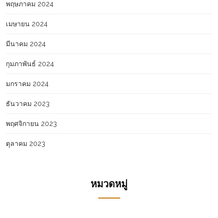
พฤษภาคม 2024
เมษายน 2024
มีนาคม 2024
กุมภาพันธ์ 2024
มกราคม 2024
ธันวาคม 2023
พฤศจิกายน 2023
ตุลาคม 2023
หมวดหมู่