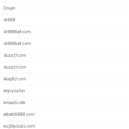
Doujin
dr888
dr888bet.com
dr888bet.com
du2477.com
du2477.com
ek4567.com
enjoy24.fun
erisauto.site
etbet16888.com
eu369clubs.com