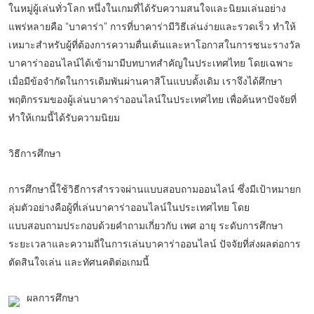
ในหมู่ผู้เล่นทั่วโลก หนึ่งในเกมที่ได้รับความสนใจและนิยมเล่นอย่าง
แพร่หลายคือ “บาคาร่า” การที่บาคาร่ามีวิธีเล่นง่ายและรวดเร็ว ทำให้
เหมาะสำหรับผู้ที่ต้องการความตื่นเต้นและหาโอกาสในการชนะรางวัล
บาคาร่าออนไลน์ได้เข้ามามีบทบาทสำคัญในประเทศไทย โดยเฉพาะ
เมื่อมีข้อจำกัดในการเดิมพันผ่านคาสิโนแบบดั้งเดิม เราจึงได้ศึกษา
พฤติกรรมของผู้เล่นบาคาร่าออนไลน์ในประเทศไทย เพื่อค้นหาปัจจัยที่
ทำให้เกมนี้ได้รับความนิยม
วิธีการศึกษา
การศึกษานี้ใช้วิธีการสำรวจผ่านแบบสอบถามออนไลน์ ซึ่งมีเป้าหมายก
ลุ่มตัวอย่างคือผู้ที่เล่นบาคาร่าออนไลน์ในประเทศไทย โดย
แบบสอบถามประกอบด้วยคำถามเกี่ยวกับ เพศ อายุ ระดับการศึกษา
ระยะเวลาและความถี่ในการเล่นบาคาร่าออนไลน์ ปัจจัยที่ส่งผลต่อการ
ตัดสินใจเล่น และทัศนคติต่อเกมนี้
ผลการศึกษา