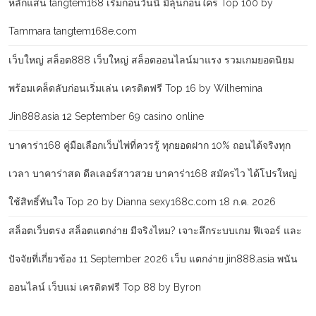
หลักแสน tangtem168 เริ่มก่อนวันนี้ มีลุ้นก่อนใคร Top 100 by
Tammara tangtem168e.com
เว็บใหญ่ สล็อต888 เว็บใหญ่ สล็อตออนไลน์มาแรง รวมเกมยอดนิยม
พร้อมเคล็ดลับก่อนเริ่มเล่น เครดิตฟรี Top 16 by Wilhemina
Jin888.asia 12 September 69 casino online
บาคาร่า168 คู่มือเลือกเว็บไพ่ที่ควรรู้ ทุกยอดฝาก 10% ถอนได้จริงทุก
เวลา บาคาร่าสด ดีลเลอร์สาวสวย บาคาร่า168 สมัครไว ได้โปรใหญ่
ใช้สิทธิ์ทันใจ Top 20 by Dianna sexy168c.com 18 ก.ค. 2026
สล็อตเว็บตรง สล็อตแตกง่าย มีจริงไหม? เจาะลึกระบบเกม ฟีเจอร์ และ
ปัจจัยที่เกี่ยวข้อง 11 September 2026 เว็บ แตกง่าย jin888.asia พนัน
ออนไลน์ เว็บแม่ เครดิตฟรี Top 88 by Byron