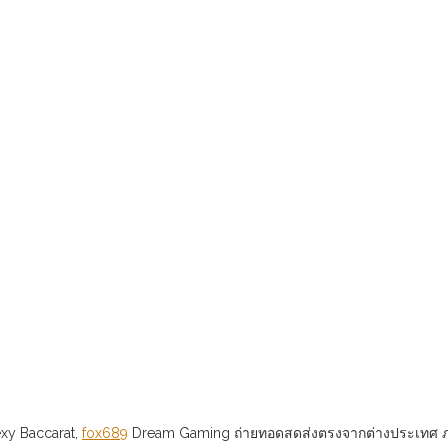
exy Baccarat,
fox689
Dream Gaming ถ่ายทอดสดส่งตรงจากต่างประเทศ 