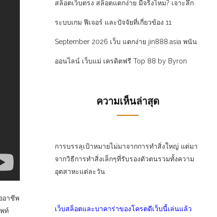
สล็อตเว็บตรง สล็อตแตกง่าย มีจริงไหม? เจาะลึก
ระบบเกม ฟีเจอร์ และปัจจัยที่เกี่ยวข้อง 11
September 2026 เว็บ แตกง่าย jin888.asia พนัน
ออนไลน์ เว็บแม่ เครดิตฟรี Top 88 by Byron
ความเห็นล่าสุด
การบรรลุเป้าหมายไม่มาจากการทำสิ่งใหญ่ แต่มา
จากวิธีการทำสิ่งเล็กๆที่รับรองตัวตนรวมทั้งความ
อุตสาหะแต่ละวัน
ืออาชีพ
เว็บสล็อตและบาคาร่าของโครตดีเว็บนี้เล่นแล้ว
พท์