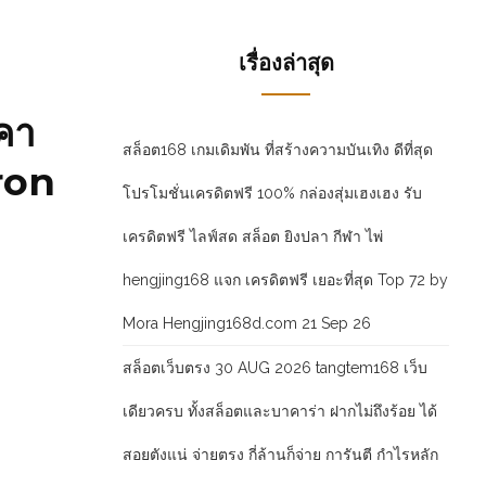
เรื่องล่าสุด
คา
สล็อต168 เกมเดิมพัน ที่สร้างความบันเทิง ดีที่สุด
ron
โปรโมชั่นเครดิตฟรี 100% กล่องสุ่มเฮงเฮง รับ
เครดิตฟรี ไลฟ์สด สล็อต ยิงปลา กีฬา ไพ่
hengjing168 แจก เครดิตฟรี เยอะที่สุด Top 72 by
Mora Hengjing168d.com 21 Sep 26
สล็อตเว็บตรง 30 AUG 2026 tangtem168 เว็บ
เดียวครบ ทั้งสล็อตและบาคาร่า ฝากไม่ถึงร้อย ได้
สอยตังแน่ จ่ายตรง กี่ล้านก็จ่าย การันตี กำไรหลัก