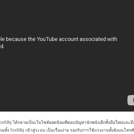
ox689 ได้กลายเป็นเว็บไซต์ยอดนิยมที่ตอบปัญหานักพนันอีกทั้งมือใหม่และม
มทั้ง fox689 เข้าสู่ระบบ เป็นเรื่องง่าย รองรับการใช้แรงงานทั้งยังบนโทรศั