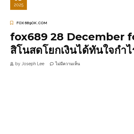
2025
FOX689OK.COM
fox689 28 December fox
สิโนสดโยกเงินได้ทันใจกำไ
by Joseph Lee
ไม่มีความเห็น