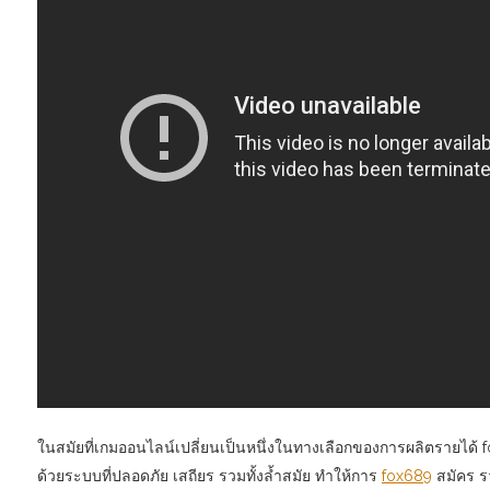
ในสมัยที่เกมออนไลน์เปลี่ยนเป็นหนึ่งในทางเลือกของการผลิตรายได้ f
ด้วยระบบที่ปลอดภัย เสถียร รวมทั้งล้ำสมัย ทำให้การ
fox689
สมัคร รว