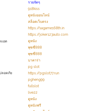
รวยจัดๆ
918kiss
ดูหนังออนไลน์
สล็อตเว็บตรง
https://sagame168th.in
https://joker123auto.com
ดูหนัง
องแอด
พุซซี่888
พุซซี่888
บาคาร่า
pg slot
นปลอดภัย
https://pgslot77.run
pgheng99
fullslot
live22
ดูหนัง
ดูหนังฟรี