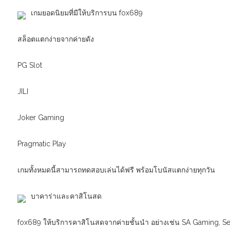
เกมยอดนิยมที่มีให้บริการบน fox689
สล็อตแตกง่ายจากค่ายดัง
PG Slot
JILI
Joker Gaming
Pragmatic Play
เกมทั้งหมดนี้สามารถทดสอบเล่นได้ฟรี พร้อมโบนัสแตกง่ายทุกวัน
บาคาร่าและคาสิโนสด
fox689 ให้บริการคาสิโนสดจากค่ายชั้นนำ อย่างเช่น SA Gaming, S