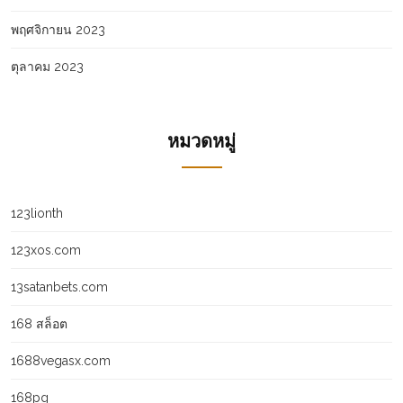
พฤศจิกายน 2023
ตุลาคม 2023
หมวดหมู่
123lionth
123xos.com
13satanbets.com
168 สล็อต
1688vegasx.com
168pg