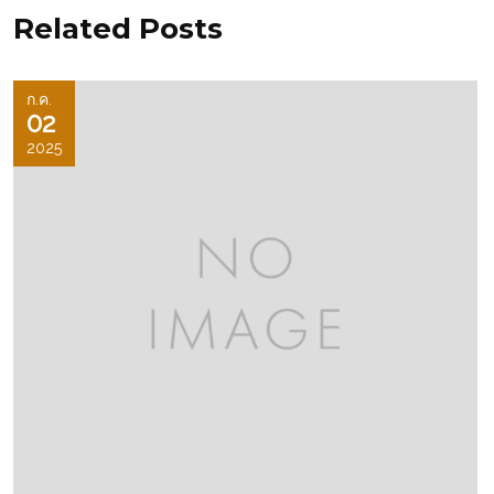
Related Posts
ก.ค.
02
2025