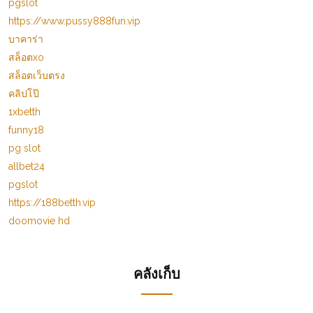
pgslot
https://www.pussy888fun.vip
บาคาร่า
สล็อตxo
สล็อตเว็บตรง
คลิปโป๊
1xbetth
funny18
pg slot
allbet24
pgslot
https://188betth.vip
doomovie hd
คลังเก็บ