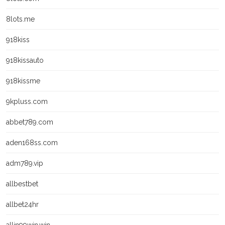
8lots.me
918kiss
918kissauto
918kissme
9kpluss.com
abbet789.com
aden168ss.com
adm789.vip
allbestbet
allbet24hr