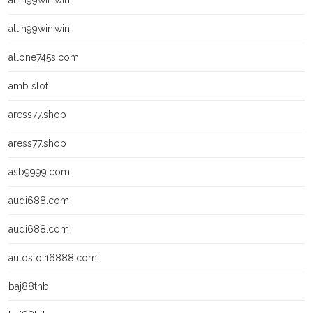
allin99win.win
allin99win.win
allone745s.com
amb slot
aress77.shop
aress77.shop
asb9999.com
audi688.com
audi688.com
autoslot16888.com
baj88thb