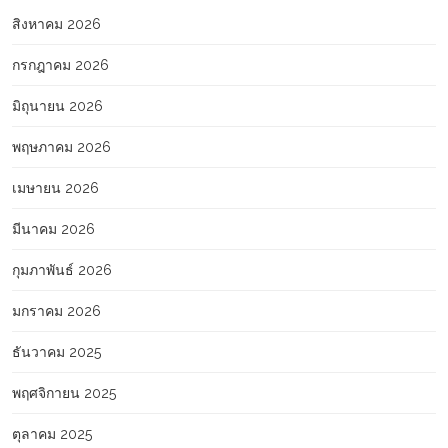
สิงหาคม 2026
กรกฎาคม 2026
มิถุนายน 2026
พฤษภาคม 2026
เมษายน 2026
มีนาคม 2026
กุมภาพันธ์ 2026
มกราคม 2026
ธันวาคม 2025
พฤศจิกายน 2025
ตุลาคม 2025