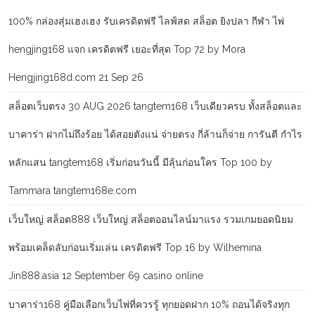
100% กล่องสุ่มเฮงเฮง รับเครดิตฟรี ไลฟ์สด สล็อต ยิงปลา กีฬา ไพ่
hengjing168 แจก เครดิตฟรี เยอะที่สุด Top 72 by Mora
Hengjing168d.com 21 Sep 26
สล็อตเว็บตรง 30 AUG 2026 tangtem168 เว็บเดียวครบ ทั้งสล็อตและ
บาคาร่า ฝากไม่ถึงร้อย ได้สอยตังแน่ จ่ายตรง กี่ล้านก็จ่าย การันตี กำไร
หลักแสน tangtem168 เริ่มก่อนวันนี้ มีลุ้นก่อนใคร Top 100 by
Tammara tangtem168e.com
เว็บใหญ่ สล็อต888 เว็บใหญ่ สล็อตออนไลน์มาแรง รวมเกมยอดนิยม
พร้อมเคล็ดลับก่อนเริ่มเล่น เครดิตฟรี Top 16 by Wilhemina
Jin888.asia 12 September 69 casino online
บาคาร่า168 คู่มือเลือกเว็บไพ่ที่ควรรู้ ทุกยอดฝาก 10% ถอนได้จริงทุก