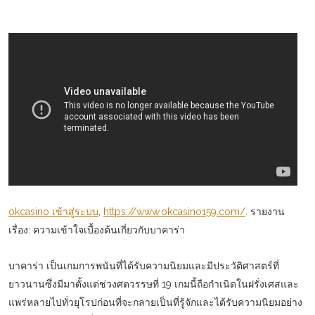
okcasino เข้าสู่ระบบ
,
https://www.okcasino159.com/
. รายงาน
เรื่อง: ความเข้าใจเบื้องต้นเกี่ยวกับบาคาร่า
บาคาร่า เป็นเกมการพนันที่ได้รับความนิยมและมีประวัติศาสตร์ที่
ยาวนานซึ่งมีมาตั้งแต่ช่วงศตวรรษที่ 19 เกมนี้ถือกำเนิดในฝรั่งเศสและ
แพร่หลายไปทั่วยุโรปก่อนที่จะกลายเป็นที่รู้จักและได้รับความนิยมอย่าง