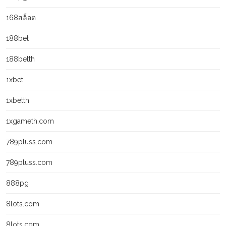
168สล็อต
188bet
188betth
1xbet
1xbetth
1xgameth.com
789pluss.com
789pluss.com
888pg
8lots.com
8lots.com