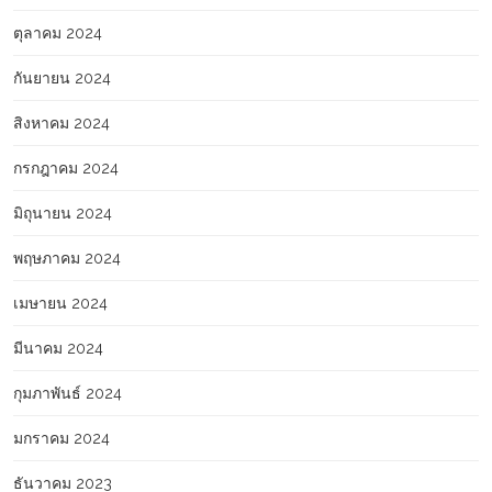
ตุลาคม 2024
กันยายน 2024
สิงหาคม 2024
กรกฎาคม 2024
มิถุนายน 2024
พฤษภาคม 2024
เมษายน 2024
มีนาคม 2024
กุมภาพันธ์ 2024
มกราคม 2024
ธันวาคม 2023