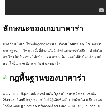
ลักษณะของเกมบาคาร่า
บาคาร่าเป็นเกมไพ่ที่มีกฎกติกาการเล่นที่ง่าย โดยทั่วไปจะใช้ไพ่สำรับ
มาตรฐาน 52 ไพ่ และสิ่งที่น่าสนใจคือไพ่ในบาคาร่าไม่มีค่าเท่ากับใน
เกมไพ่ชนิดอื่น เช่น ไพ่หน้า (แจ็ค แหม่ม คิง) และไพ่สิบมีค่าเป็นศูนย์
ส่วนไพ่อื่น ๆ จะมีค่าเท่ากับตัวเลขบนไพ่
กฎพื้นฐานของบาคาร่า
เกมบาคาร่ามีผู้เล่นหลักสองฝ่ายคือ “ผู้เล่น” (Player) และ “เจ้ามือ”
(Banker) โดยมีวัตถุประสงค์คือให้ผู้เดิมพันเลือกว่าฝ่ายใดจะมีคะแนน
ใกล้เคียงกับ 9 มากที่สุด หรืออาจเลือกเดิมพันที่ “เสมอ” (Tie) การนับ