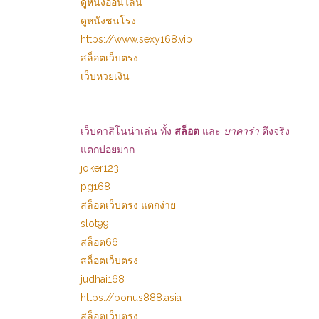
ดูหนังออนไลน์
ดูหนังชนโรง
https://www.sexy168.vip
สล็อตเว็บตรง
เว็บหวยเงิน
เว็บคาสิโนน่าเล่น ทั้ง
สล็อต
และ
บาคาร่า
ตึงจริง
แตกบ่อยมาก
joker123
pg168
สล็อตเว็บตรง แตกง่าย
slot99
สล็อต66
สล็อตเว็บตรง
judhai168
https://bonus888.asia
สล็อตเว็บตรง