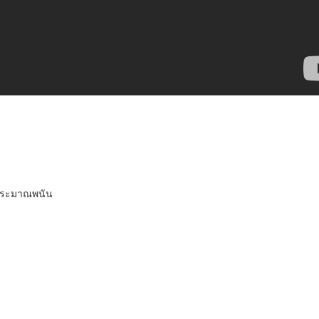
ประมาณพนัน