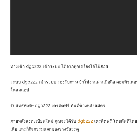
ทางเข้า dgb222 เข้าระบบ ได้จากทุกเครื่องใช้ไม้สอย
ระบบ dgb222 เข้าระบบ รองรับการเข้าใช้งานผ่านมือถือ คอมพิวเตอร์ หร
โหลดแอป
รับสิทธิพิเศษ dgb222 เครดิตฟรี ทันทีข้างหลังสมัคร
ภายหลังลงทะเบียนใหม่ คุณจะได้รับ
dgb222
เครดิตฟรี โดยทันทีโดยไ
เสีย และก็กิจกรรมแจกของรางวัลระดู