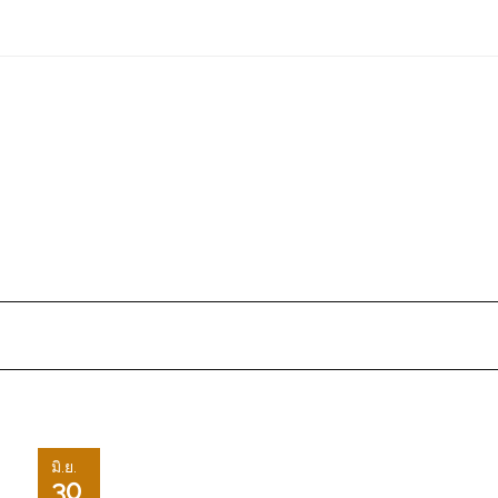
Skip
to
content
มิ.ย.
30