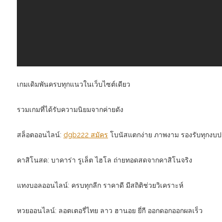
เกมเดิมพันครบทุกแนวในเว็บไซต์เดียว
รวมเกมที่ได้รับความนิยมจากค่ายดัง
สล็อตออนไลน์:
dgb222 สมัคร
โบนัสแตกง่าย ภาพงาม รองรับทุกงบ
คาสิโนสด: บาคาร่า รูเล็ต ไฮโล ถ่ายทอดสดจากคาสิโนจริง
แทงบอลออนไลน์: ครบทุกลีก ราคาดี มีสถิติช่วยวิเคราะห์
หวยออนไลน์: ลอตเตอรี่ไทย ลาว ฮานอย ยี่กี ออกดอกออกผลเร็ว