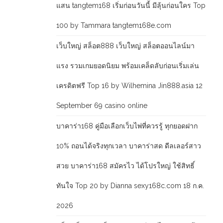
แสน tangtem168 เริ่มก่อนวันนี้ มีลุ้นก่อนใคร Top
100 by Tammara tangtem168e.com
เว็บใหญ่ สล็อต888 เว็บใหญ่ สล็อตออนไลน์มา
แรง รวมเกมยอดนิยม พร้อมเคล็ดลับก่อนเริ่มเล่น
เครดิตฟรี Top 16 by Wilhemina Jin888.asia 12
September 69 casino online
บาคาร่า168 คู่มือเลือกเว็บไพ่ที่ควรรู้ ทุกยอดฝาก
10% ถอนได้จริงทุกเวลา บาคาร่าสด ดีลเลอร์สาว
สวย บาคาร่า168 สมัครไว ได้โปรใหญ่ ใช้สิทธิ์
ทันใจ Top 20 by Dianna sexy168c.com 18 ก.ค.
2026