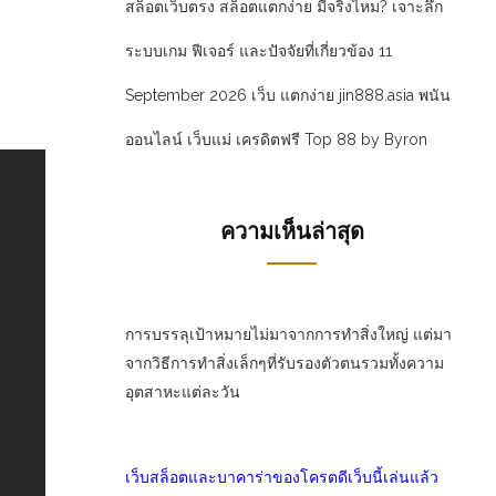
สล็อตเว็บตรง สล็อตแตกง่าย มีจริงไหม? เจาะลึก
ระบบเกม ฟีเจอร์ และปัจจัยที่เกี่ยวข้อง 11
September 2026 เว็บ แตกง่าย jin888.asia พนัน
ออนไลน์ เว็บแม่ เครดิตฟรี Top 88 by Byron
ความเห็นล่าสุด
การบรรลุเป้าหมายไม่มาจากการทำสิ่งใหญ่ แต่มา
จากวิธีการทำสิ่งเล็กๆที่รับรองตัวตนรวมทั้งความ
อุตสาหะแต่ละวัน
เว็บสล็อตและบาคาร่าของโครตดีเว็บนี้เล่นแล้ว