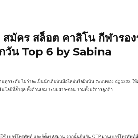
มัคร สล็อต คาสิโน กีฬารองร
ุกวัน Top 6 by Sabina
งานทุกระดับ ไม่ว่าจะเป็นนักเดิมพันมือใหม่หรือผีพนัน ระบบของ dgb222 ให
ลยีที่ล้ำยุค ทั้งด้านเกม ระบบฝาก-ถอน รวมทั้งบริการลูกค้า
ผู้ใช้ เบอร์โทรศัพท์ และก็ตั้งรหัสผ่าน จากนั้นยืนยัน OTP ผ่านเบอร์โทรศัพท์มื