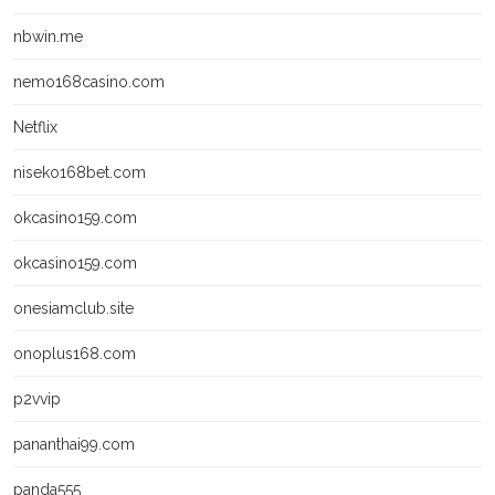
nbwin.me
nemo168casino.com
Netflix
niseko168bet.com
okcasino159.com
okcasino159.com
onesiamclub.site
onoplus168.com
p2vvip
pananthai99.com
panda555