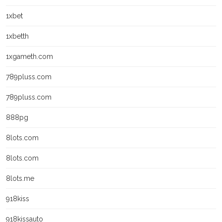
1xbet
1xbetth
1xgameth.com
789pluss.com
789pluss.com
888pg
8lots.com
8lots.com
8lots.me
918kiss
918kissauto