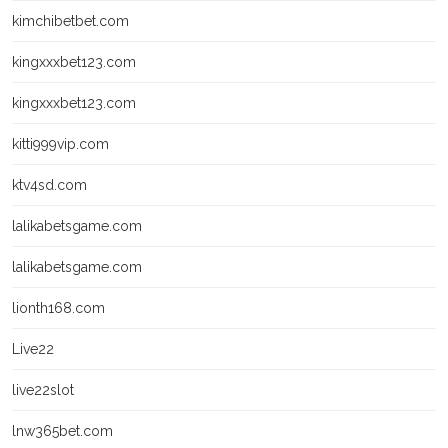
kimchibetbet.com
kingxxxbet123.com
kingxxxbet123.com
kitti999vip.com
ktv4sd.com
lalikabetsgame.com
lalikabetsgame.com
lionth168.com
Live22
live22slot
lnw365bet.com