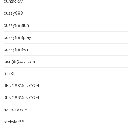
puntaek77
pussy888
pussy888fun
pussy888play
pussy888win
rasri365day.com
RateX
RENO88WIN.COM
RENO88WIN.COM
rizzbetx.com
rockstar66