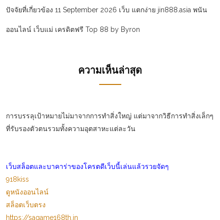
ปัจจัยที่เกี่ยวข้อง 11 September 2026 เว็บ แตกง่าย jin888.asia พนัน
ออนไลน์ เว็บแม่ เครดิตฟรี Top 88 by Byron
ความเห็นล่าสุด
การบรรลุเป้าหมายไม่มาจากการทำสิ่งใหญ่ แต่มาจากวิธีการทำสิ่งเล็กๆ
ที่รับรองตัวตนรวมทั้งความอุตสาหะแต่ละวัน
เว็บสล็อตและบาคาร่าของโครตดีเว็บนี้เล่นแล้วรวยจัดๆ
918kiss
ดูหนังออนไลน์
สล็อตเว็บตรง
https://sagame168th.in