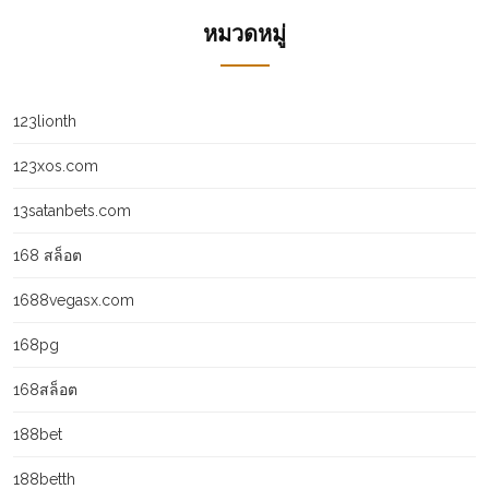
หมวดหมู่
123lionth
123xos.com
13satanbets.com
168 สล็อต
1688vegasx.com
168pg
168สล็อต
188bet
188betth