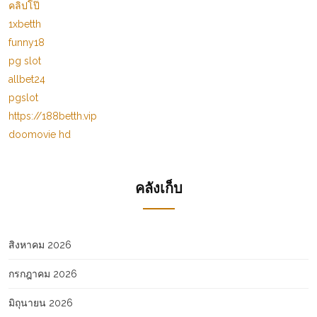
คลิปโป๊
1xbetth
funny18
pg slot
allbet24
pgslot
https://188betth.vip
doomovie hd
คลังเก็บ
สิงหาคม 2026
กรกฎาคม 2026
มิถุนายน 2026