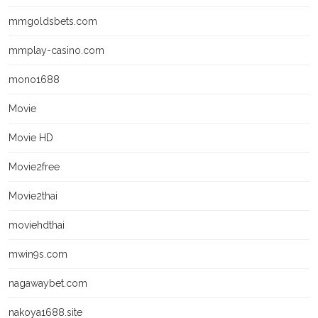
mmgoldsbets.com
mmplay-casino.com
mono1688
Movie
Movie HD
Movie2free
Movie2thai
moviehdthai
mwin9s.com
nagawaybet.com
nakoya1688.site