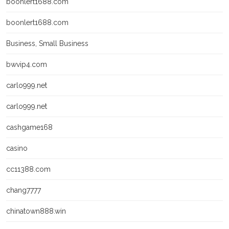
boonlert1688.com
boonlert1688.com
Business, Small Business
bwvip4.com
carlo999.net
carlo999.net
cashgame168
casino
cc11388.com
chang7777
chinatown888.win