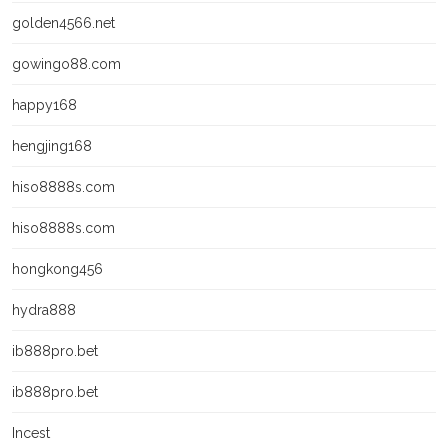
golden4566.net
gowingo88.com
happy168
hengjing168
hiso8888s.com
hiso8888s.com
hongkong456
hydra888
ib888pro.bet
ib888pro.bet
Incest