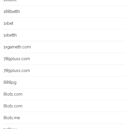
188betth
1xbet
1xbetth
1xgameth.com
789pluss.com
789pluss.com
888pg
8lots.com
8lots.com
8lots.me