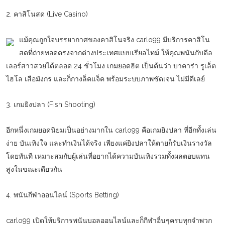
2. คาสิโนสด (Live Casino)
แม้คุณถูกใจบรรยากาศของคาสิโนจริง carlo99 มีบริการคาสิโน
สดที่ถ่ายทอดตรงจากต่างประเทศแบบเรียลไทม์ ให้คุณพนันกับดีล
เลอร์สาวสวยได้ตลอด 24 ชั่วโมง เกมยอดฮิต เป็นต้นว่า บาคาร่า รูเล็ต
ไฮโล เสือมังกร และก็กางล็คแจ็ค พร้อมระบบภาพชัดเจน ไม่มีดีเลย์
3. เกมยิงปลา (Fish Shooting)
อีกหนึ่งเกมยอดนิยมเป็นอย่างมากใน carlo99 คือเกมยิงปลา ที่อีกทั้งเล่น
ง่าย บันเทิงใจ และทำเงินได้จริง เพียงแค่ยิงปลาให้ตายก็รับเงินรางวัล
โดยทันที เหมาะสมกับผู้เล่นที่อยากได้ความบันเทิงรวมทั้งผลตอบแทน
สูงในขณะเดียวกัน
4. พนันกีฬาออนไลน์ (Sports Betting)
carlo99 เปิดให้บริการพนันบอลออนไลน์และก็กีฬาอื่นๆครบทุกจำพวก