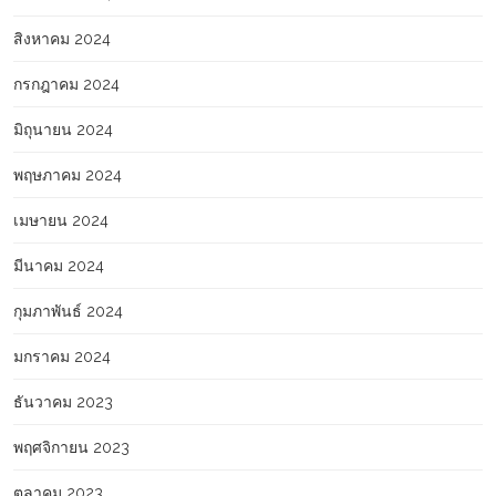
สิงหาคม 2024
กรกฎาคม 2024
มิถุนายน 2024
พฤษภาคม 2024
เมษายน 2024
มีนาคม 2024
กุมภาพันธ์ 2024
มกราคม 2024
ธันวาคม 2023
พฤศจิกายน 2023
ตุลาคม 2023