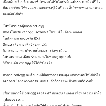
เมื่อสมัครเรียบร้อย สมาชิกใหม่จะได้รับในทันที carlo99 เครดิตฟรี ไม่
ต้องฝากก่อน ใช้ทดลองเล่นเกมต่างๆได้ฟรี รวมทั้งถ้าหากชนะก็สามารถ
ถอนเงินได้จริง
โปรโมชั่นสุดคุ้มจาก carlo99
สมัครใหม่รับ carlo99 เครดิตฟรี ในทันที ไม่ต้องฝากก่อน
โบนัสฝากแรกของวัน 50%
คืนยอดเสียทุกอาทิตย์สูงสุด 10%
กิจกรรมแจกทองคำรวมทั้งของรางวัลทุกเดือน
โปรเสนอแนะเพื่อน รับค่าคอมไม่ชชันสูงสุด 10%
วิธีการเล่น carlo99 ให้ได้กำไรจริง
หากว่า carlo99 จะเป็นเว็บที่มีอัตราการชนะสูง แต่การเล่นให้ได้กำไร
อย่างต่อเนื่องจำต้องอาศัยเทคนิคแล้วก็การวางเป้าหมายที่ดี ดังนี้:
เริ่มด้วยการใช้ carlo99 เครดิตฟรี ทดสอบเล่นก่อน เพื่อทำความเข้าใจ
รูปแบบของเกม
ตั้งงบสำหรับในการเดิมพันให้ชัดเจน และไม่เล่นเกินแผน