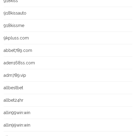
918kiss
918kissauto
918kissme
9kpluss.com
abbet789.com
aden168ss.com
adm789.vip
allbestbet
allbet24hr
allin99win.win
allin99win.win