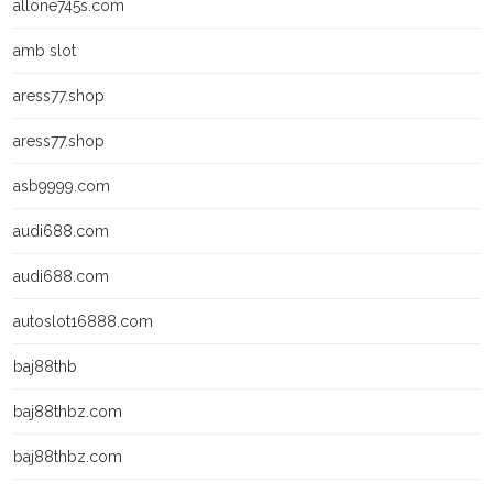
allone745s.com
amb slot
aress77.shop
aress77.shop
asb9999.com
audi688.com
audi688.com
autoslot16888.com
baj88thb
baj88thbz.com
baj88thbz.com