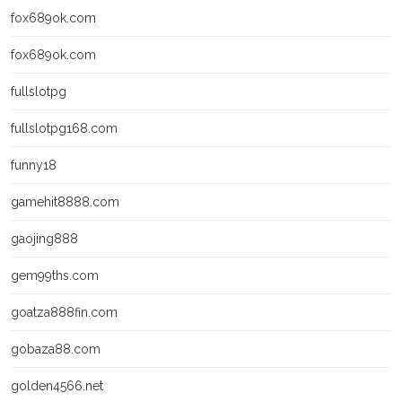
fox689ok.com
fox689ok.com
fullslotpg
fullslotpg168.com
funny18
gamehit8888.com
gaojing888
gem99ths.com
goatza888fin.com
gobaza88.com
golden4566.net