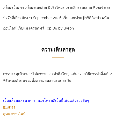
สล็อตเว็บตรง สล็อตแตกง่าย มีจริงไหม? เจาะลึกระบบเกม ฟีเจอร์ และ
ปัจจัยที่เกี่ยวข้อง 11 September 2026 เว็บ แตกง่าย jin888.asia พนัน
ออนไลน์ เว็บแม่ เครดิตฟรี Top 88 by Byron
ความเห็นล่าสุด
การบรรลุเป้าหมายไม่มาจากการทำสิ่งใหญ่ แต่มาจากวิธีการทำสิ่งเล็กๆ
ที่รับรองตัวตนรวมทั้งความอุตสาหะแต่ละวัน
เว็บสล็อตและบาคาร่าของโครตดีเว็บนี้เล่นแล้วรวยจัดๆ
918kiss
ดูหนังออนไลน์