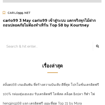
CARLO999.NET
carlo99 3 May carlo99 เข้าสู่ระบบ แตกจริงทุกไม้ฝาก
ถอนปลอดภัยไม่ต้องทำเทิร์น Top 58 by Kourtney
เรื่องล่าสุด
สล็อต168 เกมเดิมพัน ที่สร้างความบันเทิง ดีที่สุด โปรโมชั่นเครดิตฟรี
100% กล่องสุ่มเฮงเฮง รับเครดิตฟรี ไลฟ์สด สล็อต ยิงปลา กีฬา ไพ่
hengjing168 แจก เครดิตฟรี เยอะที่สุด Top 72 by Mora