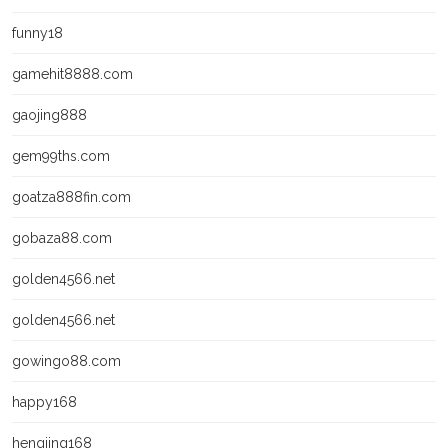
funny18
gamehit8888.com
gaojing888
gem99ths.com
goatza888fin.com
gobaza88.com
golden4566.net
golden4566.net
gowingo88.com
happy168
hengjing168