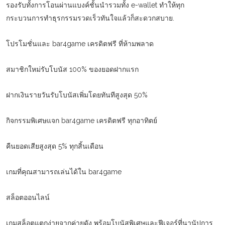
รองรับทั้งการโอนผ่านแบงค์ชั้นนำรวมทั้ง e-wallet ทำให้ทุก
กระบวนการทำธุรกรรมรวดเร็วทันใจแล้วก็สะดวกสบาย.
โปรโมชั่นและ bar4game เครดิตฟรี ที่ห้ามพลาด
สมาชิกใหม่รับโบนัส 100% ของยอดฝากแรก
ฝากเงินรายวันรับโบนัสเพิ่มโดยทันทีสูงสุด 50%
กิจกรรมพิเศษแจก bar4game เครดิตฟรี ทุกอาทิตย์
คืนยอดเสียสูงสุด 5% ทุกสิ้นเดือน
เกมที่คุณสามารถเล่นได้ใน bar4game
สล็อตออนไลน์
เกมสล็อตแตกง่ายจากค่ายดัง พร้อมโบนัสพิเศษและฟีเจอร์ที่นานัปการ