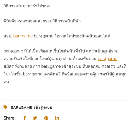
วิธีการเล่นบาคาร่าให้ชนะ
พินิจพิจารณาบอลและกรรมวิธีการพนันกีฬา
สรุป:
bar4game
bar4game โอกาสใหม่ของนักพนันออนไลน์
bar4game มิได้เป็นเพียงแต่เว็บไซต์พนันทั่วไป แต่ว่าเป็นศูนย์รวม
ความรื่นเริงใจที่ตอบโจทย์ผู้เล่นทุกด้าน ตั้งแต่ขั้นตอน
bar4game
สมัคร ที่ง่ายดาย การ bar4game เข้าสู่ระบบ ที่ปลอดภัย รวดเร็ว และก็
โปรโมชั่น bar4game เครดิตฟรี ที่พร้อมมอบความคุ้มราคาให้ผู้เล่นทุก
คน.
BAR4GAME เข้าสู่ระบบ
Share :