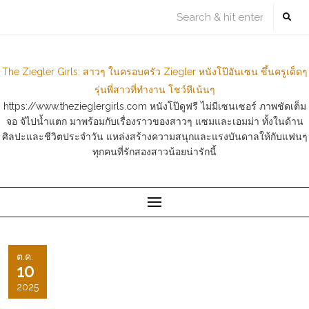
Skip
to
content
The Ziegler Girls: สาวๆ ในครอบครัว Ziegler หนังโป๊อันเซน ขึ้นครูเด็ดๆ
รุ่นพี่สาวที่ทำงาน โชว์หีเน้นๆ
https://www.thezieglergirls.com หนังโป๊ดูฟรี ไม่มีเซนเซอร์ ภาพชัดเต็ม
จอ จัไปน้ำแตก มาพร้อมกับเรื่องราวของสาวๆ แซมและเอมม่า ทั้งในด้าน
ศิลปะและชีวิตประจำวัน แหล่งสร้างความสนุกและแรงบันดาลให้กับแฟนๆ
ทุกคนที่รักสองสาวน้อยน่ารักนี้
ต.ค.
10
2025