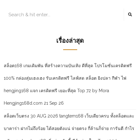
เรื่องล่าสุด
สล็อต168 เกมเดิมพัน ที่สร้างความบันเทิง ดีที่สุด โปรโมชั่นเครดิตฟรี
100% กล่องสุ่มเฮงเฮง รับเครดิตฟรี ไลฟ์สด สล็อต ยิงปลา กีฬา ไพ่
hengjing168 แจก เครดิตฟรี เยอะที่สุด Top 72 by Mora
Hengjing168d.com 21 Sep 26
สล็อตเว็บตรง 30 AUG 2026 tangtem168 เว็บเดียวครบ ทั้งสล็อตและ
บาคาร่า ฝากไม่ถึงร้อย ได้สอยตังแน่ จ่ายตรง กี่ล้านก็จ่าย การันตี กำไร