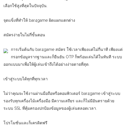
เลือกใช้สูงที่สุดในปัจจุบัน.
จุดแข็งที่ทำให้ bar4game ผิดแผกแตกต่าง
สมัครง่ายในไม่กี่ขั้นตอน
การเริ่มต้นกับ bar4game สมัคร ใช้เวลาเพียงแต่ไม่กี่นาที เพียงแต่
กรอกข้อมูลรากฐานและก็ยืนยัน OTP ก็พร้อมเล่นได้ในทันที ระบบ
ออกแบบมาเพื่อให้ผู้เล่นเข้าถึงได้อย่างง่ายดายที่สุด.
เข้าสู่ระบบได้ทุกที่ทุกเวลา
ไม่ว่าคุณจะใช้งานผ่านมือถือหรือคอมพิวเตอร์ bar4game เข้าสู่ระบบ
รองรับทุกเครื่องไม้เครื่องมือ มีความเสถียร และก็ไม่มีอันตรายด้วย
ระบบ SSL ที่คุ้มครองปกป้องข้อมูลของผู้เล่นตลอดเวลา.
โปรโมชั่นและก็เครดิตฟรี