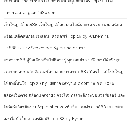
หลักแสน tangtem168 เริ่มก่อนวันนี้ มีลุ้นก่อนใคร Top 100 by
Tammara tangtem168e.com
เว็บใหญ่ สล็อต888 เว็บใหญ่ สล็อตออนไลน์มาแรง รวมเกมยอดนิยม
พร้อมเคล็ดลับก่อนเริ่มเล่น เครดิตฟรี Top 16 by Wilhemina
Jin888.asia 12 September 69 casino online
บาคาร่า168 คู่มือเลือกเว็บไพ่ที่ควรรู้ ทุกยอดฝาก 10% ถอนได้จริงทุก
เวลา บาคาร่าสด ดีลเลอร์สาวสวย บาคาร่า168 สมัครไว ได้โปรใหญ่
ใช้สิทธิ์ทันใจ Top 20 by Dianna sexy168c.com 18 ก.ค. 2026
สล็อตเว็บตรง สล็อตแตกง่าย มีจริงไหม? เจาะลึกระบบเกม ฟีเจอร์ และ
ปัจจัยที่เกี่ยวข้อง 11 September 2026 เว็บ แตกง่าย jin888.asia พนัน
ออนไลน์ เว็บแม่ เครดิตฟรี Top 88 by Byron