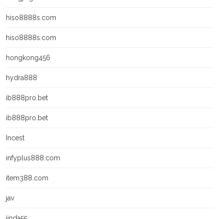
hiso8888s.com
hiso8888s.com
hongkong456
hydra888
ib888pro.bet
ib888pro.bet
Incest
infyplus888.com
item388.com
jav
jinda55