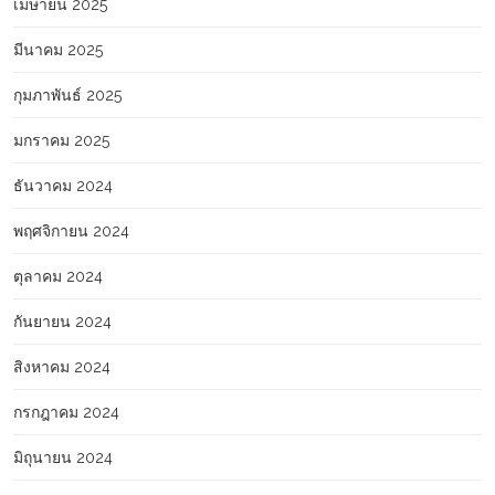
เมษายน 2025
มีนาคม 2025
กุมภาพันธ์ 2025
มกราคม 2025
ธันวาคม 2024
พฤศจิกายน 2024
ตุลาคม 2024
กันยายน 2024
สิงหาคม 2024
กรกฎาคม 2024
มิถุนายน 2024