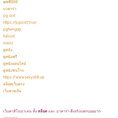
พุซซี่888
บาคาร่า
pg slot
https://pgslot77.run
pgheng99
fullslot
live22
ดูหนัง
ดูหนังฟรี
ดูหนังออนไลน์
ดูหนังชนโรง
https://www.sexy168.vip
สล็อตเว็บตรง
เว็บหวยเงิน
เว็บคาสิโนน่าเล่น ทั้ง
สล็อต
และ
บาคาร่า
ตึงจริงแตกบ่อยมาก
joker123