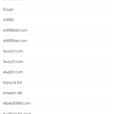
Doujin
dr888
dr888bet.com
dr888bet.com
du2477.com
du2477.com
ek4567.com
enjoy24.fun
erisauto.site
etbet16888.com
eu369clubs.com