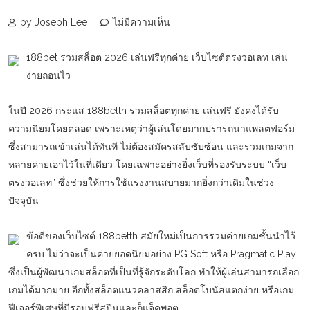
by Joseph Lee
ไม่มีความเห็น
188bet รวมสล็อต 2026 เล่นฟรีทุกค่าย เว็บไซต์ตรงวอเลท เล่น
ง่ายถอนไว
ในปี 2026 กระแส 188betth รวมสล็อตทุกค่าย เล่นฟรี ยังคงได้รับ
ความนิยมโดยตลอด เพราะเหตุว่าผู้เล่นโดยมากปรารถนาแพลตฟอร์ม
ซึ่งสามารถเข้าเล่นได้ทันที ไม่ต้องสมัครสลับซับซ้อน และรวมเกมจาก
หลายค่ายเอาไว้ในที่เดียว โดยเฉพาะอย่างยิ่งเว็บที่รองรับระบบ “เว็บ
ตรงวอเลท” ซึ่งช่วยให้การใช้แรงงานสบายมากยิ่งกว่าเดิมในช่วง
ปัจจุบัน
ข้อดีของเว็บไซต์ 188betth สมัยใหม่เป็นการรวมค่ายเกมชั้นนำไว้
ครบ ไม่ว่าจะเป็นค่ายยอดนิยมอย่าง PG Soft หรือ Pragmatic Play
ซึ่งเป็นผู้พัฒนาเกมสล็อตที่เป็นที่รู้จักระดับโลก ทำให้ผู้เล่นสามารถเลือก
เกมได้มากมาย อีกทั้งสล็อตแนวคลาสสิก สล็อตโบนัสแตกง่าย หรือเกม
ฟีเจอร์พิเศษที่มีรอบฟรีสปินและก็แจ็คพอต