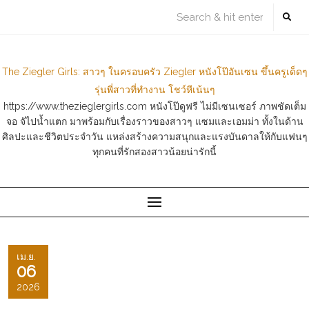
Skip
to
content
The Ziegler Girls: สาวๆ ในครอบครัว Ziegler หนังโป๊อันเซน ขึ้นครูเด็ดๆ
รุ่นพี่สาวที่ทำงาน โชว์หีเน้นๆ
https://www.thezieglergirls.com หนังโป๊ดูฟรี ไม่มีเซนเซอร์ ภาพชัดเต็ม
จอ จัไปน้ำแตก มาพร้อมกับเรื่องราวของสาวๆ แซมและเอมม่า ทั้งในด้าน
ศิลปะและชีวิตประจำวัน แหล่งสร้างความสนุกและแรงบันดาลให้กับแฟนๆ
ทุกคนที่รักสองสาวน้อยน่ารักนี้
เม.ย.
06
2026