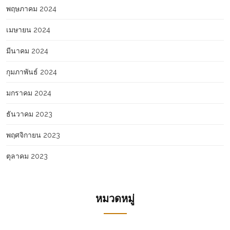
พฤษภาคม 2024
เมษายน 2024
มีนาคม 2024
กุมภาพันธ์ 2024
มกราคม 2024
ธันวาคม 2023
พฤศจิกายน 2023
ตุลาคม 2023
หมวดหมู่