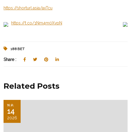
https://shorturl.asia/axTcu
https://t.co/1Nm4m0XvpN
188BET
Share :
Related Posts
พ.ค.
14
2026