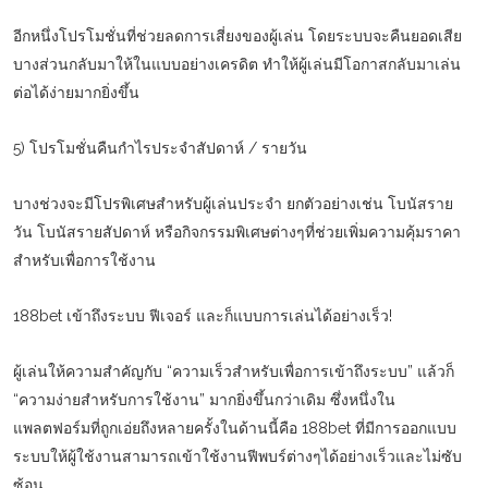
อีกหนึ่งโปรโมชั่นที่ช่วยลดการเสี่ยงของผู้เล่น โดยระบบจะคืนยอดเสีย
บางส่วนกลับมาให้ในแบบอย่างเครดิต ทำให้ผู้เล่นมีโอกาสกลับมาเล่น
ต่อได้ง่ายมากยิ่งขึ้น
5) โปรโมชั่นคืนกำไรประจำสัปดาห์ / รายวัน
บางช่วงจะมีโปรพิเศษสำหรับผู้เล่นประจำ ยกตัวอย่างเช่น โบนัสราย
วัน โบนัสรายสัปดาห์ หรือกิจกรรมพิเศษต่างๆที่ช่วยเพิ่มความคุ้มราคา
สำหรับเพื่อการใช้งาน
188bet เข้าถึงระบบ ฟีเจอร์ และก็แบบการเล่นได้อย่างเร็ว!
ผู้เล่นให้ความสำคัญกับ “ความเร็วสำหรับเพื่อการเข้าถึงระบบ” แล้วก็
“ความง่ายสำหรับการใช้งาน” มากยิ่งขึ้นกว่าเดิม ซึ่งหนึ่งใน
แพลตฟอร์มที่ถูกเอ่ยถึงหลายครั้งในด้านนี้คือ 188bet ที่มีการออกแบบ
ระบบให้ผู้ใช้งานสามารถเข้าใช้งานฟีพบร์ต่างๆได้อย่างเร็วและไม่ซับ
ซ้อน