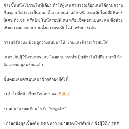
ค่ายชั้นหนึ่งไว้ภายในที่เดียว ทำให้ผู้เล่นสามารถเลือกเล่นได้ตามความ
ชื่นชอบ ไม่ว่าจะเป็นเกมสล็อตแบบคลาสสิก หรือเกมสมัยใหม่ที่มีฟีพบร์
พิเศษ ดังเช่น ฟรีสปิน โบนัสรอบพิเศษ หรือแจ็คพอตแบบสะสม ซึ่งช่วย
เพิ่มความมากมายรวมทั้งความระทึกใจสำหรับการเล่น
กรรมวิธีลงทะเบียนถูกวางแบบมาให้ “ง่ายและก็รวดเร็วทันใจ”
เหมาะกับผู้ใช้งานทุกระดับ โดยสามารถทำเป็นข้างในไม่ถึง 1 นาที ถ้า
จัดแจงข้อมูลพร้อมแล้ว
ขั้นตอนสมัครเป็นสมาชิกกล้วยๆมีดังนี้:
• เข้าไปที่หน้าเว็บหรือแอปของ
188bet
• กดปุ่ม “ลงทะเบียน” หรือ “Register”
• กรอกข้อมูลเบื้องต้น ดังเช่นว่า หมายเลขโทรศัพท์ / ชื่อผู้ใช้ / รหัส