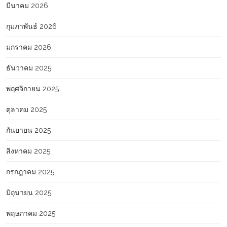
มีนาคม 2026
กุมภาพันธ์ 2026
มกราคม 2026
ธันวาคม 2025
พฤศจิกายน 2025
ตุลาคม 2025
กันยายน 2025
สิงหาคม 2025
กรกฎาคม 2025
มิถุนายน 2025
พฤษภาคม 2025