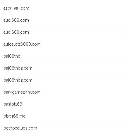
asb9999.com
audi688.com
audi688.com
autoslot16888.com
baj88thb
baj88thbz.com
baj88thbz.com
bar4game24hr.com
baslot168
bbp168.me
betboxclubs.com