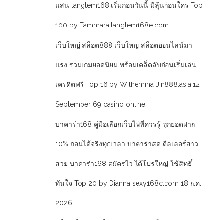
แสน tangtem168 เริ่มก่อนวันนี้ มีลุ้นก่อนใคร Top
100 by Tammara tangtem168e.com
เว็บใหญ่ สล็อต888 เว็บใหญ่ สล็อตออนไลน์มา
แรง รวมเกมยอดนิยม พร้อมเคล็ดลับก่อนเริ่มเล่น
เครดิตฟรี Top 16 by Wilhemina Jin888.asia 12
September 69 casino online
บาคาร่า168 คู่มือเลือกเว็บไพ่ที่ควรรู้ ทุกยอดฝาก
10% ถอนได้จริงทุกเวลา บาคาร่าสด ดีลเลอร์สาว
สวย บาคาร่า168 สมัครไว ได้โปรใหญ่ ใช้สิทธิ์
ทันใจ Top 20 by Dianna sexy168c.com 18 ก.ค.
2026