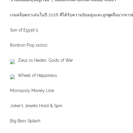
เกมสล็อตน่าเล่นในปี 2026 ที่ได้รับความนิยมสูงและถูกพูดถึงมากจากผู
Sun of Egypt 5
Bonbon Pop x1000
Zeus vs Hades: Gods of War
Wheel of Happiness
Monopoly Money Line
Joker’s Jewels Hold & Spin
Big Bass Splash