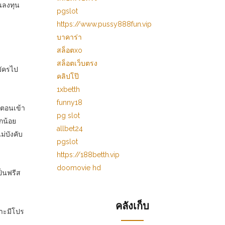
อนลงทุน
pgslot
https://www.pussy888fun.vip
บาคาร่า
สล็อตxo
สล็อตเว็บตรง
มัครไป
คลิปโป๊
1xbetth
funny18
ะตอนเข้า
pg slot
ากน้อย
allbet24
่บังคับ
pgslot
https://188betth.vip
doomovie hd
ป็นฟรีส
คลังเก็บ
ราะมีโปร