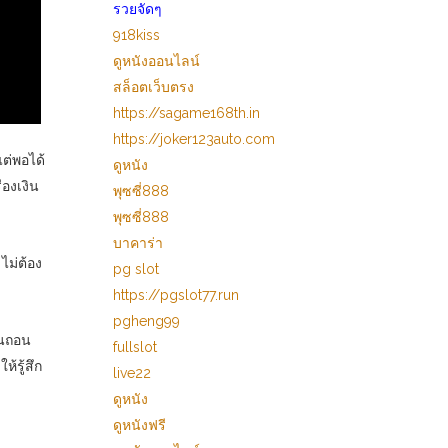
รวยจัดๆ
918kiss
ดูหนังออนไลน์
สล็อตเว็บตรง
https://sagame168th.in
https://joker123auto.com
ต่พอได้
ดูหนัง
่องเงิน
พุซซี่888
พุซซี่888
บาคาร่า
ไม่ต้อง
pg slot
https://pgslot77.run
pgheng99
ื่นถอน
fullslot
ห้รู้สึก
live22
ดูหนัง
ดูหนังฟรี