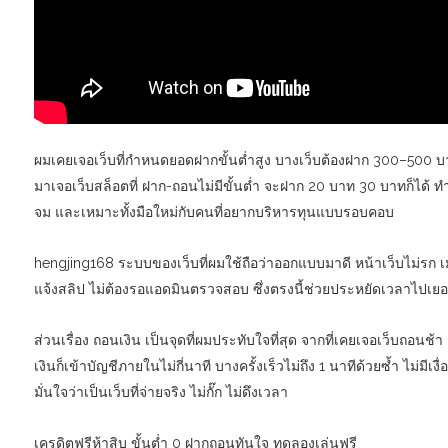
ผมเคยเจอเว็บที่กำหนดยอดฝากขั้นต่ำสูง บางเว็บต้องฝาก 300–500 บาท
มาเจอเว็บสล็อตที่ ฝาก-ถอนไม่มีขั้นต่ำ จะฝาก 20 บาท 30 บาทก็ได้ ทำ
จม และเหมาะทั้งมือใหม่กับคนที่อยากบริหารทุนแบบรอบคอบ
hengjing168 ระบบของเว็บที่ผมใช้ถือว่าออกแบบมาดี หน้าเว็บไม่รก เมน
แจ้งสลิป ไม่ต้องรอแอดมินตรวจสอบ ซึ่งตรงนี้ช่วยประหยัดเวลาไปเย
ส่วนเรื่อง ถอนเงิน เป็นจุดที่ผมประทับใจที่สุด จากที่เคยเจอเว็บถอนช้
เงินก็เข้าบัญชีภายในไม่กี่นาที บางครั้งเร็วไม่ถึง 1 นาทีด้วยซ้ำ ไม่มีเ
มั่นใจว่าเป็นเว็บที่จ่ายจริง ไม่กั๊ก ไม่ดึงเวลา
เครดิตฟรีห้าสิบ ขั้นต่ำ 0 ฝากถอนทันใจ ทดลองเล่นฟรี