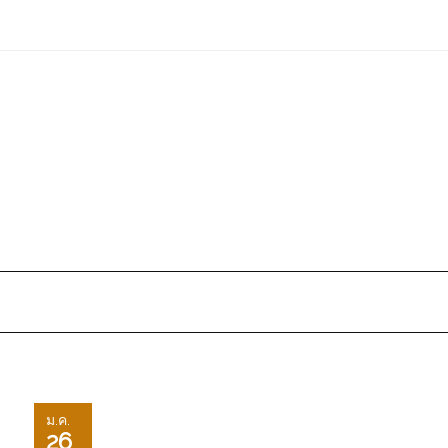
Skip
to
content
ม.ค.
26