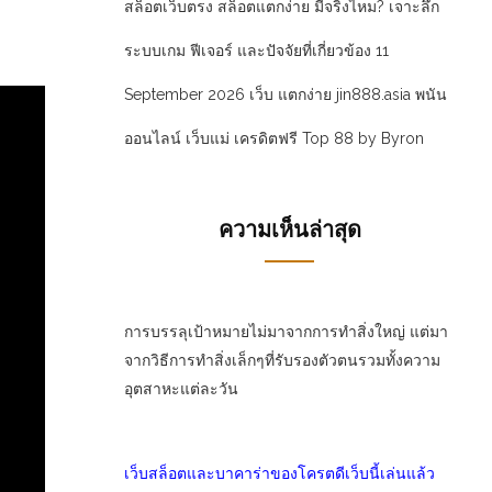
สล็อตเว็บตรง สล็อตแตกง่าย มีจริงไหม? เจาะลึก
ระบบเกม ฟีเจอร์ และปัจจัยที่เกี่ยวข้อง 11
September 2026 เว็บ แตกง่าย jin888.asia พนัน
ออนไลน์ เว็บแม่ เครดิตฟรี Top 88 by Byron
ความเห็นล่าสุด
การบรรลุเป้าหมายไม่มาจากการทำสิ่งใหญ่ แต่มา
จากวิธีการทำสิ่งเล็กๆที่รับรองตัวตนรวมทั้งความ
อุตสาหะแต่ละวัน
เว็บสล็อตและบาคาร่าของโครตดีเว็บนี้เล่นแล้ว