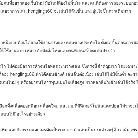
ับคนที่อยากลองเว็บใหม่ มือใหม่ที่ยังไม่มั่นใจ และคนที่ต้องการลองระบบก่
กเลยว่าการเล่น hengjing168 จะเล่นได้ลื่นขึ้น และอุ่นใจขึ้นกว่าเดิมมาก
นอีกหนึ่งเว็บที่ผมได้ลองใช้งานจริงและค่อนข้างประทับใจ ตั้งแต่ขั้นตอนการส
ช้งานง่าย เหมาะกับทั้งมือใหม่และคนที่เล่นสล็อตเป็นประจำ
ดไว ไม่ค่อยมีอาการค้างหรือหลุดระหว่างเล่น ซึ่งตรงนี้สำคัญมาก โดยเฉพา
ง hengjing168 ทำได้ค่อนข้างดี เล่นลื่นต่อเนื่อง เล่นได้ไม่มีขั้นต่ำ จะฝ
ใหม่ ๆ หรืออยากบริหารทุนแบบไม่เสี่ยงสูง ฝากหลักสิบก็เข้าเล่นได้จริง ไม
ือกทั้งสล็อตยอดนิยม สล็อตใหม่ และเกมที่มีฟีเจอร์โบนัสแตกบ่อย ไม่ว่าจะเ
 แบบไม่มีอะไรอย่างเดียว
ากเพิ่ม และกิจกรรมแจกเครดิตเป็นระยะ ๆ ถ้าเล่นเป็นประจำจะรู้สึกว่าคุ้ม เพ