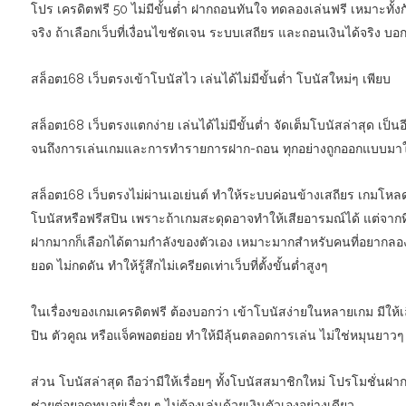
โปร เครดิตฟรี 50 ไม่มีขั้นต่ำ ฝากถอนทันใจ ทดลองเล่นฟรี เหมาะทั้งก
จริง ถ้าเลือกเว็บที่เงื่อนไขชัดเจน ระบบเสถียร และถอนเงินได้จริง บอ
สล็อต168 เว็บตรงเข้าโบนัสไว เล่นได้ไม่มีขั้นต่ำ โบนัสใหม่ๆ เพียบ
สล็อต168 เว็บตรงแตกง่าย เล่นได้ไม่มีขั้นต่ำ จัดเต็มโบนัสล่าสุด เป็
จนถึงการเล่นเกมและการทำรายการฝาก-ถอน ทุกอย่างถูกออกแบบมาให้ใ
สล็อต168 เว็บตรงไม่ผ่านเอเย่นต์ ทำให้ระบบค่อนข้างเสถียร เกมโหล
โบนัสหรือฟรีสปิน เพราะถ้าเกมสะดุดอาจทำให้เสียอารมณ์ได้ แต่จากที่ลอ
ฝากมากก็เลือกได้ตามกำลังของตัวเอง เหมาะมากสำหรับคนที่อยากลองเกม
ยอด ไม่กดดัน ทำให้รู้สึกไม่เครียดเท่าเว็บที่ตั้งขั้นต่ำสูงๆ
ในเรื่องของเกมเครดิตฟรี ต้องบอกว่า เข้าโบนัสง่ายในหลายเกม มีให้เล
ปิน ตัวคูณ หรือแจ็คพอตย่อย ทำให้มีลุ้นตลอดการเล่น ไม่ใช่หมุนยาวๆ
ส่วน โบนัสล่าสุด ถือว่ามีให้เรื่อยๆ ทั้งโบนัสสมาชิกใหม่ โปรโมชั่นฝ
ช่วยต่อยอดทุนอยู่เรื่อย ๆ ไม่ต้องเล่นด้วยเงินตัวเองอย่างเดียว