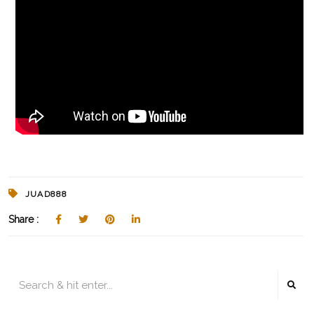
JUAD888
Share :