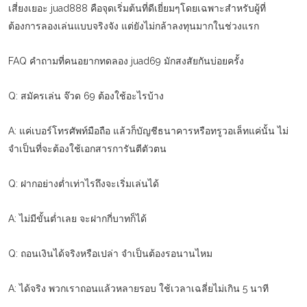
เสี่ยงเยอะ juad888 คือจุดเริ่มต้นที่ดีเยี่ยมๆโดยเฉพาะสำหรับผู้ที่
ต้องการลองเล่นแบบจริงจัง แต่ยังไม่กล้าลงทุนมากในช่วงแรก
FAQ คำถามที่คนอยากทดลอง juad69 มักสงสัยกันบ่อยครั้ง
Q: สมัครเล่น จ๊วด 69 ต้องใช้อะไรบ้าง
A: แค่เบอร์โทรศัพท์มือถือ แล้วก็บัญชีธนาคารหรือทรูวอเล็ทแค่นั้น ไม่
จำเป็นที่จะต้องใช้เอกสารการันตีตัวตน
Q: ฝากอย่างต่ำเท่าไรถึงจะเริ่มเล่นได้
A: ไม่มีขั้นต่ำเลย จะฝากกี่บาทก็ได้
Q: ถอนเงินได้จริงหรือเปล่า จำเป็นต้องรอนานไหม
A: ได้จริง พวกเราถอนแล้วหลายรอบ ใช้เวลาเฉลี่ยไม่เกิน 5 นาที