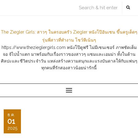
Skip
to
content
The Ziegler Girls: สาวๆ ในครอบครัว Ziegler หนังโป๊อันเซน ขึ้นครูเด็ดๆ
รุ่นพี่สาวที่ทำงาน โชว์หีเน้นๆ
https://www.thezieglergirls.com หนังโป๊ดูฟรี ไม่มีเซนเซอร์ ภาพชัดเต็ม
จอ จัไปน้ำแตก มาพร้อมกับเรื่องราวของสาวๆ แซมและเอมม่า ทั้งในด้าน
ศิลปะและชีวิตประจำวัน แหล่งสร้างความสนุกและแรงบันดาลให้กับแฟนๆ
ทุกคนที่รักสองสาวน้อยน่ารักนี้
ธ.ค.
01
2025