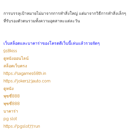
การบรรลุเป้าหมายไม่มาจากการทำสิ่งใหญ่ แต่มาจากวิธีการทำสิ่งเล็กๆ
ที่รับรองตัวตนรวมทั้งความอุตสาหะแต่ละวัน
เว็บสล็อตและบาคาร่าของโครตดีเว็บนี้เล่นแล้วรวยจัดๆ
918kiss
ดูหนังออนไลน์
สล็อตเว็บตรง
https://sagame168th.in
https://joker123auto.com
ดูหนัง
พุซซี่888
พุซซี่888
บาคาร่า
pg slot
https://pgslot77.run