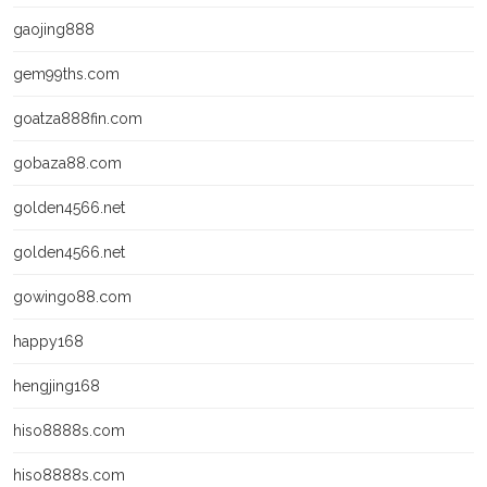
gaojing888
gem99ths.com
goatza888fin.com
gobaza88.com
golden4566.net
golden4566.net
gowingo88.com
happy168
hengjing168
hiso8888s.com
hiso8888s.com