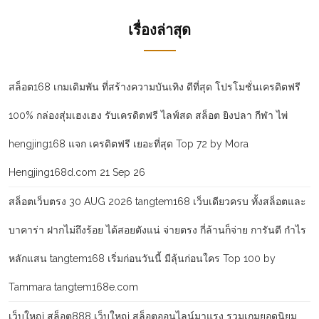
เรื่องล่าสุด
สล็อต168 เกมเดิมพัน ที่สร้างความบันเทิง ดีที่สุด โปรโมชั่นเครดิตฟรี
100% กล่องสุ่มเฮงเฮง รับเครดิตฟรี ไลฟ์สด สล็อต ยิงปลา กีฬา ไพ่
hengjing168 แจก เครดิตฟรี เยอะที่สุด Top 72 by Mora
Hengjing168d.com 21 Sep 26
สล็อตเว็บตรง 30 AUG 2026 tangtem168 เว็บเดียวครบ ทั้งสล็อตและ
บาคาร่า ฝากไม่ถึงร้อย ได้สอยตังแน่ จ่ายตรง กี่ล้านก็จ่าย การันตี กำไร
หลักแสน tangtem168 เริ่มก่อนวันนี้ มีลุ้นก่อนใคร Top 100 by
Tammara tangtem168e.com
เว็บใหญ่ สล็อต888 เว็บใหญ่ สล็อตออนไลน์มาแรง รวมเกมยอดนิยม