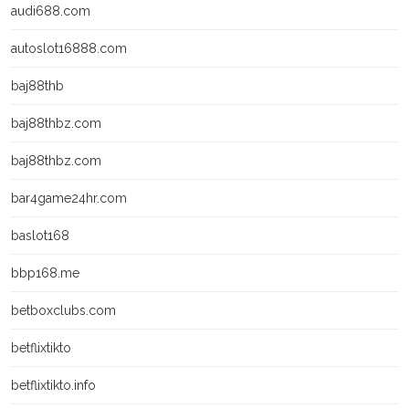
audi688.com
autoslot16888.com
baj88thb
baj88thbz.com
baj88thbz.com
bar4game24hr.com
baslot168
bbp168.me
betboxclubs.com
betflixtikto
betflixtikto.info