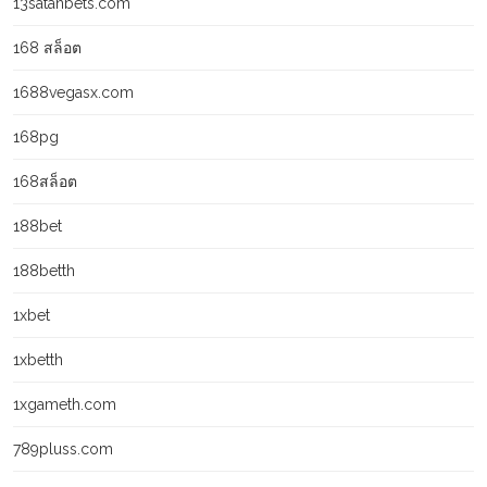
13satanbets.com
168 สล็อต
1688vegasx.com
168pg
168สล็อต
188bet
188betth
1xbet
1xbetth
1xgameth.com
789pluss.com