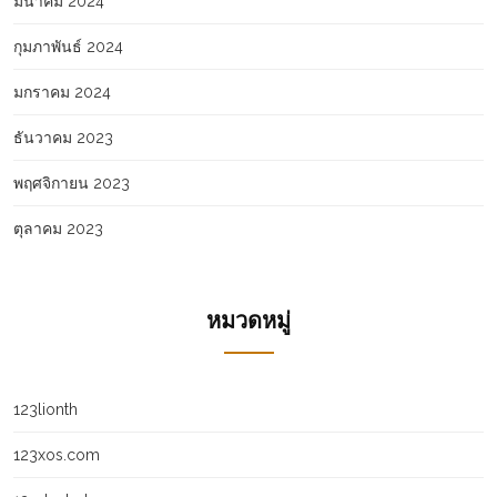
มีนาคม 2024
กุมภาพันธ์ 2024
มกราคม 2024
ธันวาคม 2023
พฤศจิกายน 2023
ตุลาคม 2023
หมวดหมู่
123lionth
123xos.com