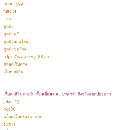
pgheng99
fullslot
live22
ดูหนัง
ดูหนังฟรี
ดูหนังออนไลน์
ดูหนังชนโรง
https://www.sexy168.vip
สล็อตเว็บตรง
เว็บหวยเงิน
เว็บคาสิโนน่าเล่น ทั้ง
สล็อต
และ
บาคาร่า
ตึงจริงแตกบ่อยมาก
joker123
pg168
สล็อตเว็บตรง แตกง่าย
slot99