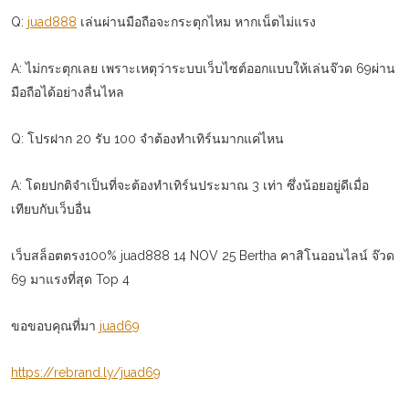
Q:
juad888
เล่นผ่านมือถือจะกระตุกไหม หากเน็ตไม่แรง
A: ไม่กระตุกเลย เพราะเหตุว่าระบบเว็บไซต์ออกแบบให้เล่นจ๊วด 69ผ่าน
มือถือได้อย่างลื่นไหล
Q: โปรฝาก 20 รับ 100 จำต้องทำเทิร์นมากแค่ไหน
A: โดยปกติจำเป็นที่จะต้องทำเทิร์นประมาณ 3 เท่า ซึ่งน้อยอยู่ดีเมื่อ
เทียบกับเว็บอื่น
เว็บสล็อตตรง100% juad888 14 NOV 25 Bertha คาสิโนออนไลน์ จ๊วด
69 มาแรงที่สุด Top 4
ขอขอบคุณที่มา
juad69
https://rebrand.ly/juad69