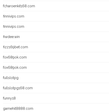
fcharoenkit168.com
finnivips.com
finnivips.com
fiwdee.win
fizz169bet.com
fox689ok.com
fox689ok.com
fullslotpg
fullslotpg168.com
funny18
gamehit8888.com