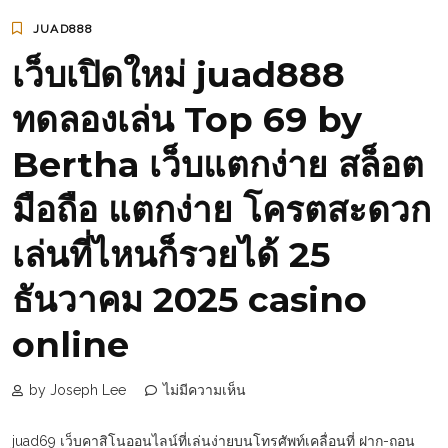
JUAD888
เว็บเปิดใหม่ juad888
ทดลองเล่น Top 69 by
Bertha เว็บแตกง่าย สล็อต
มือถือ แตกง่าย โครตสะดวก
เล่นที่ไหนก็รวยได้ 25
ธันวาคม 2025 casino
online
by Joseph Lee
ไม่มีความเห็น
juad69 เว็บคาสิโนออนไลน์ที่เล่นง่ายบนโทรศัพท์เคลื่อนที่ ฝาก-ถอน