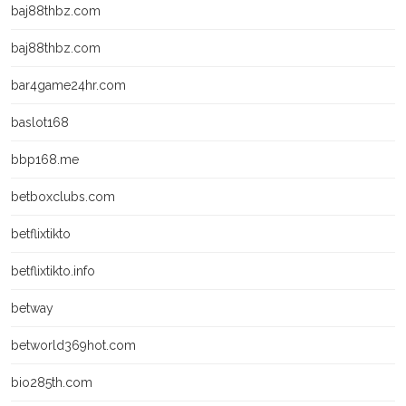
baj88thbz.com
baj88thbz.com
bar4game24hr.com
baslot168
bbp168.me
betboxclubs.com
betflixtikto
betflixtikto.info
betway
betworld369hot.com
bio285th.com