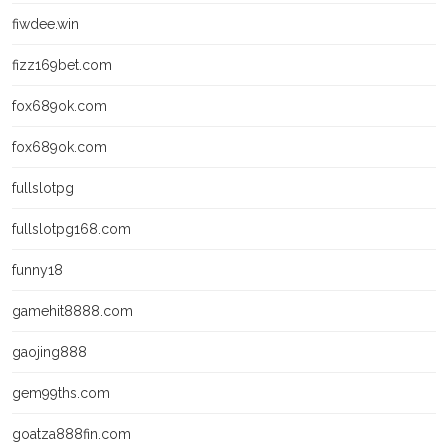
fiwdee.win
fizz169bet.com
fox689ok.com
fox689ok.com
fullslotpg
fullslotpg168.com
funny18
gamehit8888.com
gaojing888
gem99ths.com
goatza888fin.com