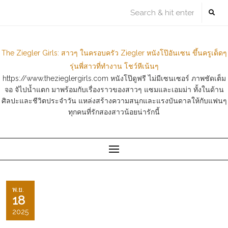
Skip
to
content
The Ziegler Girls: สาวๆ ในครอบครัว Ziegler หนังโป๊อันเซน ขึ้นครูเด็ดๆ
รุ่นพี่สาวที่ทำงาน โชว์หีเน้นๆ
https://www.thezieglergirls.com หนังโป๊ดูฟรี ไม่มีเซนเซอร์ ภาพชัดเต็ม
จอ จัไปน้ำแตก มาพร้อมกับเรื่องราวของสาวๆ แซมและเอมม่า ทั้งในด้าน
ศิลปะและชีวิตประจำวัน แหล่งสร้างความสนุกและแรงบันดาลให้กับแฟนๆ
ทุกคนที่รักสองสาวน้อยน่ารักนี้
พ.ย.
18
2025