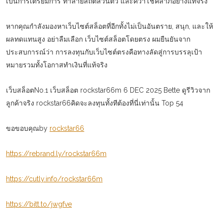
เป็นการเตรียมการ ทำลายสถิติส่วนตัว และคว้าโชคลาภอย่างแท้จริง
หากคุณกำลังมองหาเว็บไซต์สล็อตที่อีกทั้งไม่เป็นอันตราย, สนุก, และให้
ผลทดแทนสูง อย่าลืมเลือก เว็บไซต์สล็อตโดยตรง ผมยืนยันจาก
ประสบการณ์ว่า การลงทุนกับเว็บไซต์ตรงคือทางลัดสู่การบรรลุเป้า
หมายรวมทั้งโอกาสทำเงินที่แท้จริง
เว็บสล็อตNo.1 เว็บสล็อต rockstar66m 6 DEC 2025 Bette ดูรีวิวจาก
ลูกค้าจริง rockstar66คิดจะลงทุนทั้งทีต้องที่นี่เท่านั้น Top 54
ขอขอบคุณby
rockstar66
https://rebrand.ly/rockstar66m
https://cutly.info/rockstar66m
https://bitt.to/jwgfve