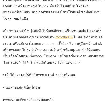
ประสบการณ์ตรงของผมในการเล่น เว็บไซต์สล็อต โดยตรง
แพลตฟอร์มที่เหมาะสมที่สุดที่ผมเคยพบ ซึ่งทำให้ผมรู้สึกเสมือนได้จับ
โชคลาภอยู่ในมือ
เมื่อก่อนผมก็เหมือนผู้เล่นทั่วไปที่มักเลือกเล่นเว็บผ่านเอเย่นต์ บ่อยครั้ง
ประสบพบเจอกับปัญหา ฝากถอนช้า,
rockstar66
โบนัสไม่ตรงตามข้อ
ตกลง, หรือแม้กระทั่ง เกมแตกยาก ทุกครั้งที่ลงเงิน ผมรู้สึกเหมือนกำลัง
เสี่ยงดวงแบบไม่สุดกำลัง จนกระทั่งวันหนึ่งเพื่อนฝูงแนะนำให้ทดลอง
เว็บสล็อตโดยตรง ซึ่งคำว่า “โดยตรง” ไม่ใช่แค่ชื่อเรียก มันหมายความ
ว่าการเล่นกับผู้ให้บริการหลักโดยตรง ไม่ผ่านคนกลาง
• เมื่อได้ลอง ผมก็รู้สึกถึงความแตกต่างอย่างชัดเจน
• ไม่เหมือนกันที่เห็นได้ชัด
ความน่านับถือและก็ความปลอดภัย