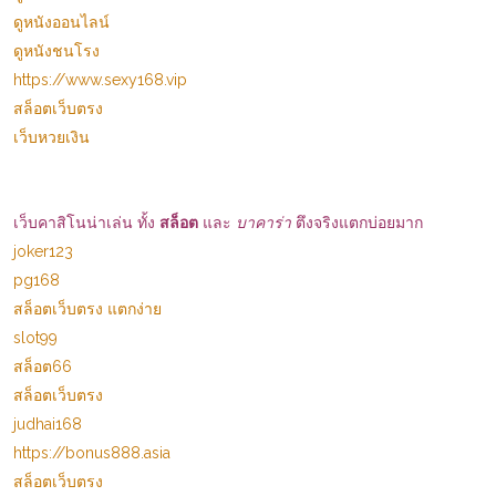
ดูหนังออนไลน์
ดูหนังชนโรง
https://www.sexy168.vip
สล็อตเว็บตรง
เว็บหวยเงิน
เว็บคาสิโนน่าเล่น ทั้ง
สล็อต
และ
บาคาร่า
ตึงจริงแตกบ่อยมาก
joker123
pg168
สล็อตเว็บตรง แตกง่าย
slot99
สล็อต66
สล็อตเว็บตรง
judhai168
https://bonus888.asia
สล็อตเว็บตรง