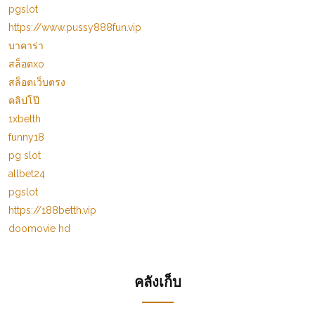
pgslot
https://www.pussy888fun.vip
บาคาร่า
สล็อตxo
สล็อตเว็บตรง
คลิปโป๊
1xbetth
funny18
pg slot
allbet24
pgslot
https://188betth.vip
doomovie hd
คลังเก็บ