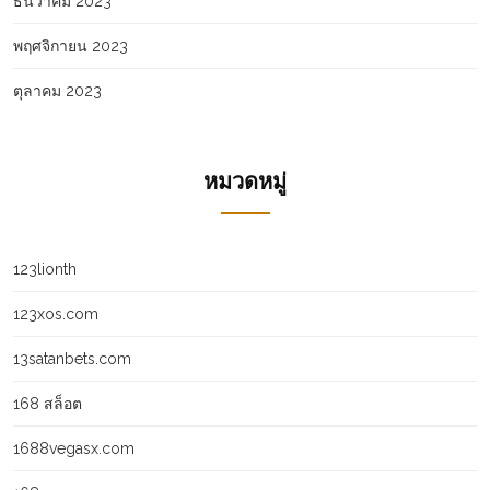
ธันวาคม 2023
พฤศจิกายน 2023
ตุลาคม 2023
หมวดหมู่
123lionth
123xos.com
13satanbets.com
168 สล็อต
1688vegasx.com