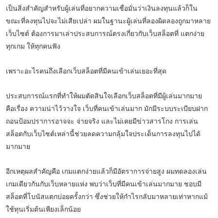
เป็นสิ่งสำคัญสำหรับผู้เล่นที่อยากความเชื่อมั่นว่าเงินลงทุนแล้วก็ใน
ขณะที่ลงทุนไปจะไม่เสียเปล่า ผมในฐานะผู้เล่นที่ลองผิดลองถูกมาหลาย
เว็บไซต์ ต้องการมาเล่าประสบการณ์ตรงเกี่ยวกับเว็บสล็อตที่ แตกง่าย
ทุกเกม ให้ทุกคนฟัง
เพราะอะไรคนถึงเลือกเว็บสล็อตที่มีคนเข้าเล่นเยอะที่สุด
ประสบการณ์แรกที่ทำให้ผมตัดสินใจเลือกเว็บสล็อตที่มีผู้เล่นมากมาย
คือเรื่อง ความน่าไว้วางใจ เว็บที่คนเข้าเล่นมาก มักมีระบบระเบียบฝาก
ถอนป้อมปราการอาจจะ จ่ายจริง และไม่เคยมีข่าวสารโกง การเล่น
สล็อตกับเว็บไซต์เหล่านี้ช่วยลดความกลุ้มใจประเด็นการลงทุนไปได้
มากมาย
อีกเหตุผลสำคัญคือ เกมแตกง่ายแล้วก็มีอัตราการจ่ายสูง ผมทดลองเล่น
เกมเดียวกันกับเว็บหลายแห่ง พบว่าเว็บที่มีคนเข้าเล่นมากมาย ชอบมี
สล็อตที่โบนัสแตกบ่อยครั้งกว่า ซึ่งช่วยให้กำไรกลับมาหลายเท่าหากแม้
ใช้ทุนเริ่มต้นเพียงเล็กน้อย