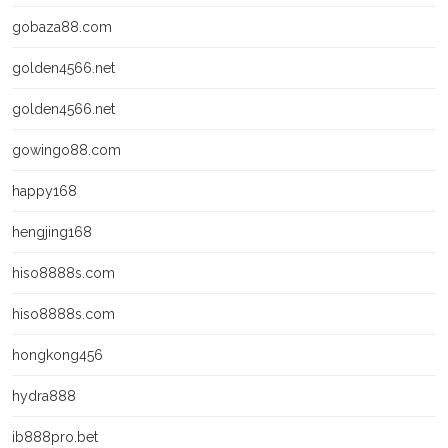
gobaza88.com
golden4566.net
golden4566.net
gowingo88.com
happy168
hengjing168
hiso8888s.com
hiso8888s.com
hongkong456
hydra888
ib888pro.bet