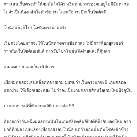
การเล่นเว็บตรงทำให้ผมมั่นใจได้ว่าเงินทุกบาทของผมอยู่ไม่มีอันตราย
ไม่จำเป็นต้องกลุ้มใจหัวข้อการโกงหรือการปิดเว็บไซต์หนี
โบนัสแล้วก็โปรโมชั่นตรงตามจริง
เว็บตรงโดยมากจะให้โบนัสตรงตามข้อตกลง ไม่มีการล็อกยูสเซอร์
ราวกับเว็บไซต์เอเย่นต์ การรับโปรโมชั่นจึงง่ายและก็คุ้มค่า
เกมแตกง่ายและก็นานัปการ
เมื่อผมทดลองเล่นสล็อตหลายเกม ผมพบว่าเว็บตรงมักจะมี เกมสล็อต
แตกง่าย ให้เลือกเยอะแยะ ไม่ว่าจะเป็นเกมคลาสสิกหรือเกมใหม่ปัจจุบัน
ประสบการณ์ที่ทำลายสถิติ rockstar66
คิดออกว่าวันหนึ่งผมลองพนันในเกมสล็อตธีมอียิปต์ที่พึ่งอัปเดตใหม่ จาก
ปกติที่ผมลงเบทเล็กๆเพื่อคอยรอบโบนัส แต่ว่าตอนนั้นดันโชคเข้าข้าง