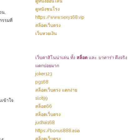
ดูหนังออนไลน์
ดูหนังชนโรง
วน,
https://www.sexy168.vip
กรรมที่
สล็อตเว็บตรง
เว็บหวยเงิน
เว็บคาสิโนน่าเล่น ทั้ง
สล็อต
และ
บาคาร่า
ตึงจริง
แตกบ่อยมาก
joker123
pg168
สล็อตเว็บตรง แตกง่าย
slot99
มเข้าใจ
สล็อต66
สล็อตเว็บตรง
judhai168
https://bonus888.asia
สล็อตเว็บตรง