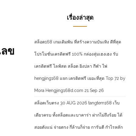
เรื่องล่าสุด
สล็อต168 เกมเดิมพัน ที่สร้างความบันเทิง ดีที่สุด
ีเลข
โปรโมชั่นเครดิตฟรี 100% กล่องสุ่มเฮงเฮง รับ
เครดิตฟรี ไลฟ์สด สล็อต ยิงปลา กีฬา ไพ่
hengjing168 แจก เครดิตฟรี เยอะที่สุด Top 72 by
Mora Hengjing168d.com 21 Sep 26
สล็อตเว็บตรง 30 AUG 2026 tangtem168 เว็บ
เดียวครบ ทั้งสล็อตและบาคาร่า ฝากไม่ถึงร้อย ได้
สอยตังแน่ จ่ายตรง กี่ล้านก็จ่าย การันตี กำไรหลัก