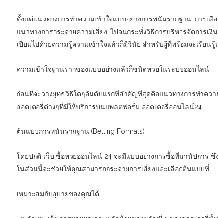
ตั้งแต่แนวทางการทำความเข้าใจแบบอย่างการพนันรากฐาน, การเลือกป
แนวทางการกระจายความเสี่ยง, ไปจนกระทั่งวิธีการบริหารจัดการเงินลงทุ
เปี่ยมไปด้วยความรู้ความเข้าใจแล้วก็มีวินัย สำหรับผู้ที่พร้อมจะเรียน
ความเข้าใจฐานรากของแบบอย่างแล้วก็ชนิดหวยในระบบออนไลน์
ก่อนที่จะวางยุทธวิธีใดๆอันดับแรกที่สำคัญที่สุดคือแนวทางการทำความเ
ลอตเตอรี่ต่างๆที่มีให้บริการบนแพลตฟอร์ม ลอตเตอรี่ออนไลน์24
ต้นแบบการพนันรากฐาน (Betting Formats)
โดยปกติ เว็บ ซื้อหวยออนไลน์ 24 จะมีแบบอย่างการซื้อที่นานัปการ ซึ
ในส่วนนี้จะช่วยให้คุณสามารถกระจายการเสี่ยงและเลือกต้นแบบที่
เหมาะสมกับอุบายของคุณได้