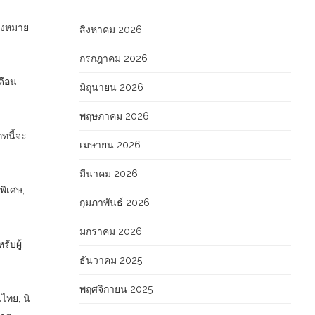
ุ่งหมาย
สิงหาคม 2026
กรกฎาคม 2026
ดือน
มิถุนายน 2026
พฤษภาคม 2026
ภทนี้จะ
เมษายน 2026
มีนาคม 2026
พิเศษ,
กุมภาพันธ์ 2026
มกราคม 2026
ับผู้
ธันวาคม 2025
พฤศจิกายน 2025
ไทย, นิ