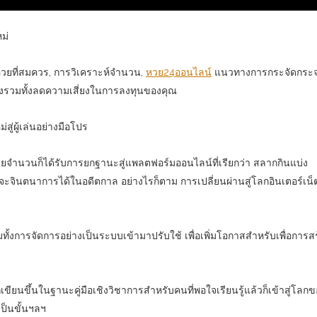
ม่
กหวยที่สมควร, การวิเคราะห์จำนวน,
หวย24ออนไลน์
แนวทางการกระจัดกระ
งทางรวมทั้งลดความเสี่ยงในการลงทุนของคุณ
สู่ผู้เล่นอย่างมือโปร
คด้วยจำนวนก็ได้รับการยกฐานะสู่แพลตฟอร์มออนไลน์ที่เรียกว่า สลากกินแบ่ง
จินตนาการได้ในอดีตกาล อย่างไรก็ตาม การเปลี่ยนผ่านสู่โลกอินเตอร์เน็ตนี
วมทั้งการจัดการอย่างเป็นระบบเข้ามาปรับใช้ เพื่อเพิ่มโอกาสสำหรับเพื่อการส
ถูกเขียนขึ้นในฐานะคู่มือเชิงวิชาการสำหรับคนที่พอใจเรียนรู้แล้วก็เข้าสู่โลก
ป็นขั้นฯลฯ