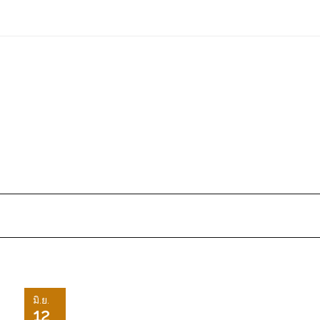
Skip
to
content
มิ.ย.
12