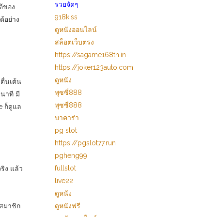
รวยจัดๆ
ต้ของ
918kiss
ด้อย่าง
ดูหนังออนไลน์
สล็อตเว็บตรง
https://sagame168th.in
https://joker123auto.com
ดูหนัง
ื่นเต้น
พุซซี่888
นาที มี
พุซซี่888
 ก็ดูแล
บาคาร่า
pg slot
https://pgslot77.run
pgheng99
fullslot
ริง แล้ว
live22
ดูหนัง
ปสมาชิก
ดูหนังฟรี