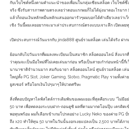
กับเว็บไซต์หนึ่งตามคำแนะนำของเพื่อนในกลุ่มเซียนสล็อต เว็บไซต์ซึ่งก
จริง ซึ่งรับสารภาพตามตรงเลยว่าตอนแรกผมก็ไม่ได้มุ่งมาดอะไรมาก มีควา
แล้วก็ถอนเงินหลักหมื่นหลักแสนออกมารัวๆผมบอกได้คำเดียวเลยว่าเว็บ
เชิง วันนี้ผมเลยอยากจะมาเล่าประสบการณ์ตรงแบบเจาะลึก เปิดเผยทุกม
เปิดประสบการณ์วันแรกกับ jinda888 ศูนย์รวมสล็อต เล่นได้จริง ฝากเร็
ย้อนกลับไปวันแรกที่ผมลงทะเบียนเป็นสมาชิก สล็อตออนไลน์ สิ่งแรกที่
ว่าคุณจะเป็นมือใหม่ที่ไม่เคยเล่นมาก่อน หรือเป็นสายเก๋าก่อนหน้านี้
นานาชาติจำนวนมาก สมกับฉายา สล็อตออนไลน์ ศูนย์รวมสล็อต เล่นได้จร
ใหญ่ทั้ง PG Slot, Joker Gaming, Slotxo, Pragmatic Play รวมทั้งค่า
ยูสเซอร์ หรือโยกเงินไปๆมาๆให้ปวดศรีษะ
สิ่งที่ตอบปัญหาไลฟ์สไตล์การเดิมพันของผมเยอะที่สุดคือระบบ “ไม่มีอย่
50 บาท เพื่อทดลองระบบฝาก-ถอนดูซิ ผลที่ตามมากดโอนปุ๊บ เครดิตเข้า
พอทุนพร้อม ผมก็เลือกเข้าเกมโปรดอย่าง Lucky Neko ของค่าย PG 
ถึง x20 ทำให้ทุน 50 บาทในวันนั้นงอกเงยแปลงเป็น 2,500 บาทได้ภายในร