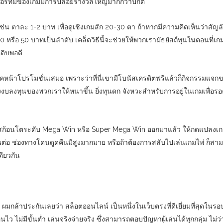
ลกอริทึมของเกมมีการปล่อยรางวัลใหญ่มากกว่าปกติ
งเช่น ตาละ 1-2 บาท เพื่อดูเชิงเกมสัก 20-30 ตา ถ้าหากมีความคิดเห็นว่าสัญล
20 หรือ 50 บาทเป็นลำดับ เคล็ดวิธีนี้จะช่วยให้พวกเรามัธยัสถ์ทุนในตอนที่เกม
ดิบพอดี
ช็คหน้าโปรโมชั่นเสมอ เพราะว่าที่นี่เขามีโบนัสเครดิตฟรีแล้วก็กิจกรรมแจก
พลังงบลงทุนของพวกเราให้หนาขึ้น ยิ่งทุนดก จังหวะสำหรับการอยู่ในเกมเพื่อ
โบนัสก้อนโตระดับ Mega Win หรือ Super Mega Win ออกมาแล้ว ให้กดแปลงเ
ปั่นต่อ ช่องทางโดนดูดคืนมีสูงมากมาย หรือถ้าต้องการสลับไปเล่นเกมไพ่ ก็ส
ดียวกัน
มกล้าประกันเลยว่า สล็อตออนไลน์ เป็นหนึ่งในเว็บตรงที่ดีเยี่ยมที่สุดในรอ
ว ไม่มีขั้นต่ำ เล่นจริงจ่ายจริง ซึ่งสามารถตอบปัญหาผู้เล่นได้ทุกกลุ่ม ไม่ว