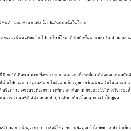
รก็ตามเลย ตั้งแต่แมื่อวันนั้นมา สล็อตออนไลน์ ก็แปลงเป็นเว็บไซต์หลักสำห
ั้นต่ำ เล่นจริงจ่ายจริง ถึงเป็นอันดับหนึ่งในใจผม
ักเล่นตรงนี้แทนที่จะย้ายไปเว็บไซต์ใหม่ๆที่เปิดตัวขึ้นมาแต่ละวัน คำตอบส
้มีเกมให้เลือกเล่นมากยิ่งกว่า 1,000 เกม และก็จากที่ผมได้ทดสอบเล่นสลับ
กมตรงนี้เป็นไปตามมาตรฐานสากล ไม่มีระบบล็อคยูสเซอร์แน่นอน วันไหนเกมขอ
ี หรือหากบางจังหวะต้องการหยุดพักจากสล็อต ผมก็จะแวะไปได้กำไรระยะสั้น
สการเงินสดที่ดีเลิศ ก่อนจะนำทุนกลับมาปั่นสล็อตลุ้นรางวัลใหญ่ต่อ
งครับผม ลองนึกดูเวลาเรากำลังมีโชค อยากเติมทุนเข้าไปสู้ต่อ แต่จำเป็นต้