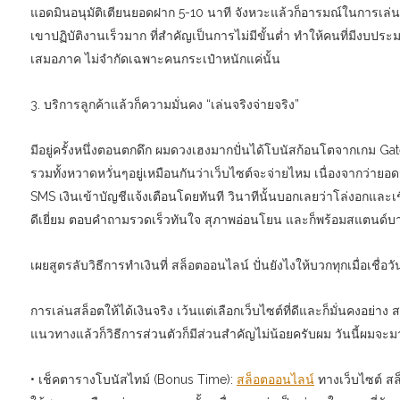
แอดมินอนุมัติเตียนยอดฝาก 5-10 นาที จังหวะแล้วก็อารมณ์ในการเล่น
เขาปฏิบัติงานเร็วมาก ที่สำคัญเป็นการไม่มีขั้นต่ำ ทำให้คนที่มีงบ
เสมอภาค ไม่จำกัดเฉพาะคนกระเป๋าหนักแค่นั้น
3. บริการลูกค้าแล้วก็ความมั่นคง “เล่นจริงจ่ายจริง”
มีอยู่ครั้งหนึ่งตอนตกดึก ผมดวงเฮงมากปั่นได้โบนัสก้อนโตจากเกม 
รวมทั้งหวาดหวั่นๆอยู่เหมือนกันว่าเว็บไซต์จะจ่ายไหม เนื่องจากว่ายอด
SMS เงินเข้าบัญชีแจ้งเตือนโดยทันที วินาทีนั้นบอกเลยว่าโล่งอกและ
ดีเยี่ยม ตอบคำถามรวดเร็วทันใจ สุภาพอ่อนโยน และก็พร้อมสแตนด์บ
เผยสูตรลับวิธีการทำเงินที่ สล็อตออนไลน์ ปั่นยังไงให้บวกทุกเมื่อเชื่อวั
การเล่นสล็อตให้ได้เงินจริง เว้นแต่เลือกเว็บไซต์ที่ดีและก็มั่นคงอย่าง
แนวทางแล้วก็วิธีการส่วนตัวก็มีส่วนสำคัญไม่น้อยครับผม วันนี้ผมจะมา
• เช็คตารางโบนัสไทม์ (Bonus Time):
สล็อตออนไลน์
ทางเว็บไซต์ สล