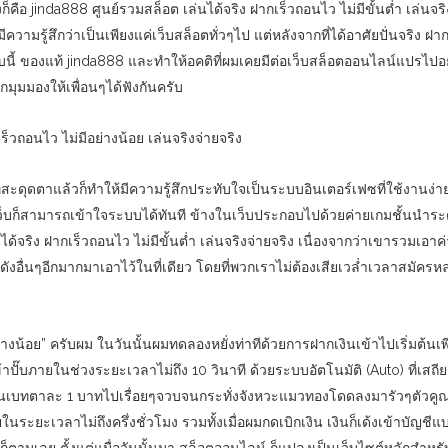
็คือ jinda888 ศูนย์รวมสล็อต เล่นได้จริง ฝากเร็วถอนไว ไม่มีขั้นต่ำ เล่นจริ
มรู้สึกว่าเป็นเพียงแค่เว็บสล็อตทั่วๆไป แต่หลังจากที่ได้อาศัยปั่นจริง ฝาก
นี้ ของแท้ jinda888 และทำให้อคติที่ผมเคยมีต่อเว็บสล็อตออนไลน์แปรไปอย
ุมมองให้เพื่อนๆได้ฟังกันครับ
วถอนไว ไม่มีอย่างน้อย เล่นจริงจ่ายจริง
สะดุดตาแล้วก็ทำให้มีความรู้สึกประทับใจเป็นระบบอินเตอร์เฟซที่ใช้งานง่า
กี่เว็บก็สามารถเข้าใจระบบได้ทันที ข้างในเว็บประกอบไปด้วยค่ายเกมชั้นนำระ
ิง ฝากเร็วถอนไว ไม่มีขั้นต่ำ เล่นจริงจ่ายจริง เนื่องจากว่าเขารวมเอาค่
ยดังอื่นๆอีกมากมาเอาไว้ในที่เดียว โดยที่พวกเราไม่ต้องเสียเวล่ำเวลาสมัคร
างน้อย” ครับผม ในวันนั้นผมทดลองหยั่งท่าทีด้วยการฝากเงินเข้าไปเริ่มต้นเพ
ปั๊บภายในช่วงระยะเวลาไม่ถึง 10 วินาที ด้วยระบบอัตโนมัติ (Auto) ที่เสถ
ปั่นเบทตาละ 1 บาทไปเรื่อยๆจวบจนกระทั่งจังหวะแมวทองโดดลงมารัวๆตัวค
ะยะเวลาไม่ถึงครึ่งชั่วโมง รวมทั้งเมื่อผมกดเบิกเงิน เงินก็เด้งเข้าบัญชีแ