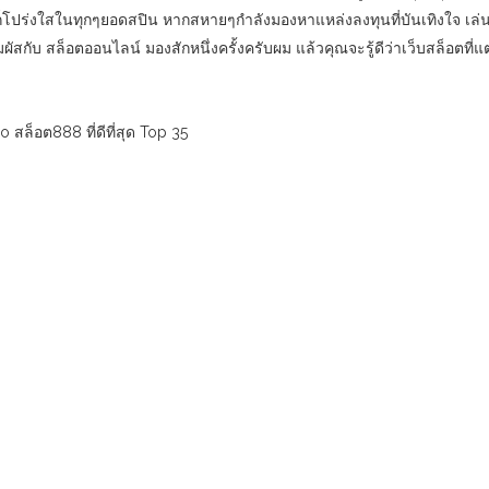
้วก็โปร่งใสในทุกๆยอดสปิน หากสหายๆกำลังมองหาแหล่งลงทุนที่บันเทิงใจ เล่น
กับ สล็อตออนไลน์ มองสักหนึ่งครั้งครับผม แล้วคุณจะรู้ดีว่าเว็บสล็อตที่แ
 สล็อต888 ที่ดีที่สุด Top 35