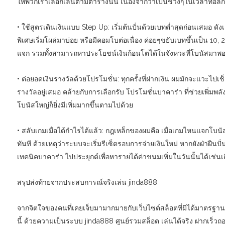
ให้พวกเราเลือกเล่นตามตารางนั้น เนื่องจากว่าเป็นช่วงๆในเวลาที่อั
• ใช้สูตรเดินเงินแบบ Step Up: เริ่มต้นปั่นด้วยเบทต่ำสุดก่อนเสมอ ดั
พิเศษเริ่มโผล่มาบ่อย หรือมีคอมโบต่อเนื่อง ค่อยๆขยับเบทขึ้นเป็น 10, 
แจก รวมทั้งสามารถหาประโยชน์เงินก้อนโตได้ในจังหวะที่โบนัสมาพอ
• ต่อยอดเงินรางวัลด้วยโปรโมชั่น: ทุกครั้งที่ฝากเงิน ผมมักจะแวะไปเ
รางวัลอยู่เสมอ คล้ายกับการเลือกรับ โปรโมชั่นบาคาร่า ที่ช่วยเพิ่ม
โบนัสใหญ่ก็ยิ่งมีเพิ่มมากขึ้นตามไปด้วย
• สลับเกมเมื่อได้กำไรได้แล้ว: กฎเหล็กของผมคือ เมื่อเกมไหนแจก
ทันที ด้วยเหตุว่าระบบจะเริ่มรีเซ็ตรอบการจ่ายเงินใหม่ หากยังฝ่าฝืน
เทคนิคบาคาร่า ไปประยุกต์เพื่อหารายได้ค่าขนมเพิ่มในวันนั้นได้เช่นเ
สรุปส่งท้ายจากประสบการณ์จริงเล่น jinda888
จากจิตใจของคนที่เคยเจ็บมามากมายกับเว็บไซต์สล็อตที่มิได้มาตรฐาน ผ
นี้ ด้วยความเป็นระบบ jinda888 ศูนย์รวมสล็อต เล่นได้จริง ฝากเร็วถอนไ