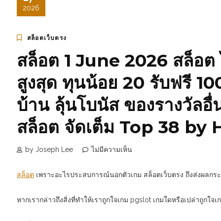
2026
สล็อตเว็บตรง
สล็อต 1 June 2026 สล็อต ไม
สูงสุด ทุนน้อย 20 รับฟรี 
บ้าน ลุ้นโบนัส ของรางวัลอ
สล็อต จัดเต็ม Top 38 
by Joseph Lee
ไม่มีความเห็น
สล็อต
เพราะอะไรประสบการณ์นอกตัวเกม สล็อตเว็บตรง ถึงส่งผลกระท
หากเรากล่าวถึงสิ่งที่ทำให้เราถูกใจเกม pgslot เกมใดหรือเปล่าถูกใจเกม