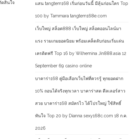
ัดสินใจ
แสน tangtem168 เริ่มก่อนวันนี้ มีลุ้นก่อนใคร Top
100 by Tammara tangtem168e.com
เว็บใหญ่ สล็อต888 เว็บใหญ่ สล็อตออนไลน์มา
แรง รวมเกมยอดนิยม พร้อมเคล็ดลับก่อนเริ่มเล่น
เครดิตฟรี Top 16 by Wilhemina Jin888.asia 12
September 69 casino online
บาคาร่า168 คู่มือเลือกเว็บไพ่ที่ควรรู้ ทุกยอดฝาก
10% ถอนได้จริงทุกเวลา บาคาร่าสด ดีลเลอร์สาว
สวย บาคาร่า168 สมัครไว ได้โปรใหญ่ ใช้สิทธิ์
ทันใจ Top 20 by Dianna sexy168c.com 18 ก.ค.
2026