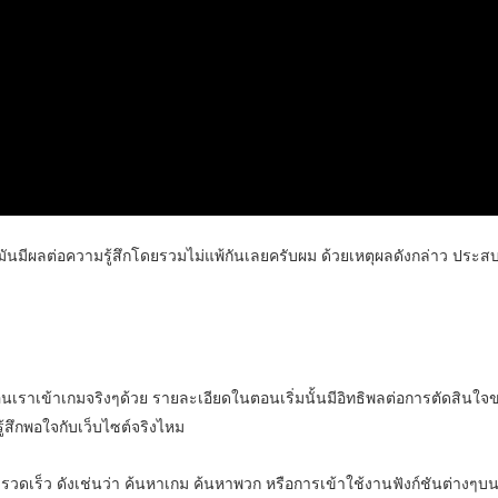
ึ่งมันมีผลต่อความรู้สึกโดยรวมไม่แพ้กันเลยครับผม ด้วยเหตุผลดังกล่าว ประ
แต่ก่อนเราเข้าเกมจริงๆด้วย รายละเอียดในตอนเริ่มนั้นมีอิทธิพลต่อการตัดสินใ
รู้สึกพอใจกับเว็บไซต์จริงไหม
่างรวดเร็ว ดังเช่นว่า ค้นหาเกม ค้นหาพวก หรือการเข้าใช้งานฟังก์ชันต่างๆบน