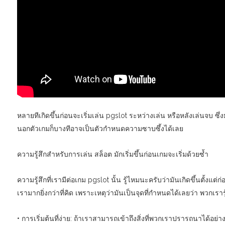
หลายทีเกิดขึ้นก่อนจะเริ่มเล่น pgslot ระหว่างเล่น หรือหลังเล่นจบ ซ
นอกตัวเกมก็บางทีอาจเป็นตัวกำหนดความซาบซึ้งได้เลย
ความรู้สึกสำหรับการเล่น สล็อต มักเริ่มขึ้นก่อนเกมจะเริ่มด้วยซ้ำ
ความรู้สึกที่เรามีต่อเกม pgslot นั้น รู้ไหมนะครับว่ามันเกิดขึ้นตั้ง
เรามากยิ่งกว่าที่คิด เพราะเหตุว่ามันเป็นจุดที่กำหนดได้เลยว่า พวกเรา
• การเริ่มต้นที่ง่าย: ถ้าเราสามารถเข้าถึงสิ่งที่พวกเราปรารถนาได้อย