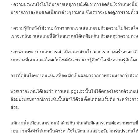
• ความประทับใจไม่ได้มาจากเหตุการณ์เดียว: การตัดสินใจว่าเกมๆนี้มันดีห
มาจากการสะสมของเนื้อหาต่างๆรวมกัน ซึ่งเราก็จะมองดูภาพรวมทั้ง
• ความรู้สึกหลังใช้งาน: ถ้าหากพวกเราเล่นเกมจบด้วยความไม่กังวลใจ
เราจะกลับมาเล่นเกมนี้อีกในอนาคตได้เหมือนกัน ด้วยเหตุว่าความทรง
• ภาพรวมของประสบการณ์: เมื่อเวลาผ่านไป พวกเราบางครั้งอาจจะลื
ระหว่างที่เล่นเกมสล็อตเว็บไซต์นั่น พวกเรารู้สึกยังไง ซึ่งความรู้สึก
การตัดสินใจของคนเล่น สล็อต มักเป็นผลมาจากภาพรวมมากกว่าตัวเ
พวกเราจะเห็นได้เลยว่า การเล่น pgslot นั้นไม่ได้ตกลงใจจากตัวเกมเพีย
ล้อมประสบการณ์การเล่นนั้นเอาไว้ด้วย ตั้งแต่ตอนเริ่มต้น ระหว่างก
ส่วน
แม้กระนั้นเมื่อสะสมรวมเข้าด้วยกัน มันกลับมีผลกระทบต่อความซาบซึ้
รอบ รวมทั้งทำให้เกมนั้นค้างคาใจไปอีกนานเลยขอรับ ผมรับประกันได้