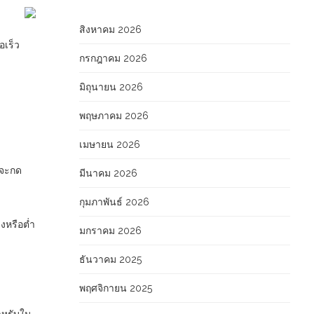
สิงหาคม 2026
อเร็ว
กรกฎาคม 2026
มิถุนายน 2026
พฤษภาคม 2026
เมษายน 2026
 จะกด
มีนาคม 2026
กุมภาพันธ์ 2026
งหรือต่ำ
มกราคม 2026
ธันวาคม 2025
พฤศจิกายน 2025