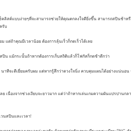
ช็คลิสต์แบบง่ายๆที่จะสามารถช่วยให้คุณตกลงใจดียิ่งขึ้น สามารถสปินช้าหรื
ครับ
ม แต่ถ้าคุณมีเวลาน้อย ต้องการลุ้นเร็วก็กดเร็วได้เลย
สปิน แม้กระนั้นถ้าหากต้องการเก็บสถิติแล้วก็โฟกัสก็กดช้าดีกว่า
10 นาทีจะดีเยี่ยมครับผม แต่หากรู้สึกว่าดวงใจนิ่ง ควบคุมแผนได้อย่างแน่นอน
เลย เนื่องจากช่วงเงียบจะยาวมาก แต่ว่าถ้าหากเล่นเกมความผันแปรปานกลา
ำนวนสปินและเวลา!