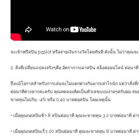
จะเข้าฟรีสปิน pgslot หรือจ่ายเงินรางวัลโดยทันที ดังนั้น ไม่ว่าคุณจ
2. สิ่งที่เปลี่ยนแปลงจริงๆคือ อัตราการเผาสปิน สล็อตออนไลน์ ต่อนาที
ถึงแม้โอกาสสำหรับการเล่นจะไม่แตกต่างกันมากเท่าไรนัก แต่ว่าสิ่งท
ต่อนาทีต่างหากล่ะครับ คุณทดลองคิดเป็นตัวเลขแบบง่ายๆครับผม สมมติ
ขาดทุนไม่เกิน -4% หรือ 0.40 บาทต่อสปิน โดยเหตุนั้น
• เมื่อคุณกดสปินช้า 8 สปินต่อนาที คุณจะขาดทุน 3.2 บาทต่อนาที ผ
• เมื่อคุณกดสปินเร็ว 20 สปินต่อนาที คุณจะขาดทุน 8 บาทต่อนาที ผ