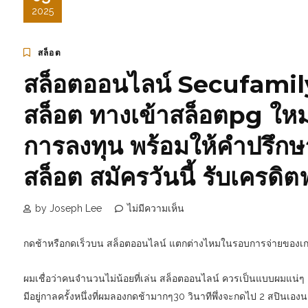
2025
สล็อต
สล็อตออนไลน์ Secufami
สล็อต ทางเข้าสล็อตpg ใหม่ล
การลงทุน พร้อมให้คำปรึกษา
สล็อต สมัครวันนี้ รับเครด
by Joseph Lee
ไม่มีความเห็น
กดช้าหรือกดเร็วบน สล็อตออนไลน์ แตกต่างไหมในรอบการจ่ายของเ
ผมเชื่อว่าคนจำนวนไม่น้อยที่เล่น สล็อตออนไลน์ ควรเป็นแบบผมแน่ๆ 
มีอยู่กาลครั้งหนึ่งที่ผมลองกดช้ามากๆ30 วินาทีพึ่งจะกดไป 2 สปินเอง