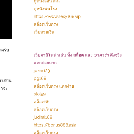
ดูหนังออนไลน์
ดูหนังชนโรง
https://www.sexy168.vip
สล็อตเว็บตรง
เว็บหวยเงิน
ะครับ
เว็บคาสิโนน่าเล่น ทั้ง
สล็อต
และ
บาคาร่า
ตึงจริง
แตกบ่อยมาก
joker123
pg168
เผาสปิน
สล็อตเว็บตรง แตกง่าย
่าจะ
slot99
สล็อต66
สล็อตเว็บตรง
judhai168
https://bonus888.asia
สล็อตเว็บตรง