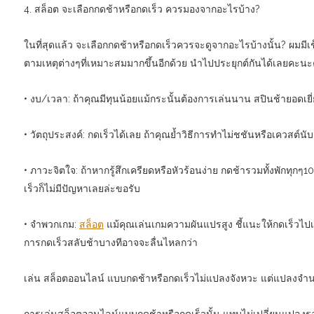
4. สล็อต จะเลือกกดช้าหรือกดเร็ว ควรมองจากอะไรบ้าง?
ในที่สุดแล้ว จะเลือกกดช้าหรือกดเร็วควรจะดูจากอะไรบ้างนั้น? ผมมีเ
ตามเหตุต่างๆที่เหมาะสมมากขึ้นอีกด้วย นำไปประยุกต์กันได้เลยคะนะ
• งบ/เวลา: ถ้าคุณมีทุนน้อยแม้กระนั้นต้องการเล่นนาน สปินช้ายอดเยี่ย
• วัตถุประสงค์: กดเร็วได้เลย ถ้าคุณย้ำวิธีการทำไม่ชชันหรือเควสต์นับ
• ภาวะจิตใจ: ถ้าหากรู้สึกเครียดหรือหัวร้อนง่าย กดช้ารวมทั้งพักทุกๆ
เร็วก็ไม่มีปัญหาเลยล่ะขอรับ
• จำพวกเกม:
สล็อต
แม้คุณเล่นเกมความผันแปรสูง ชี้แนะให้กดเร็วไป
การกดเร็วสลับช้าบางทีอาจจะลื่นไหลกว่า
เล่น สล็อตออนไลน์ แบบกดช้าหรือกดเร็วไม่แปลงจังหวะ แต่แปลงจ