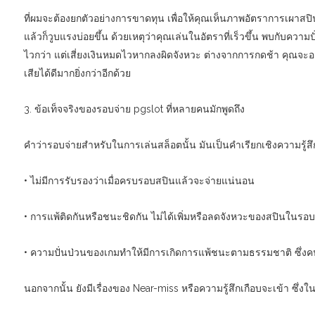
ที่ผมจะต้องยกตัวอย่างการขาดทุน เพื่อให้คุณเห็นภาพอัตราการเผาสปินต
แล้วก็วูบแรงบ่อยขึ้น ด้วยเหตุว่าคุณเล่นในอัตราที่เร็วขึ้น พบกับความปั
ไวกว่า แต่เสี่ยงเงินหมดไวหากลงผิดจังหวะ ต่างจากการกดช้า คุณจะ
เสียได้ดีมากยิ่งกว่าอีกด้วย
3. ข้อเท็จจริงของรอบจ่าย pgslot ที่หลายคนมักพูดถึง
คำว่ารอบจ่ายสำหรับในการเล่นสล็อตนั้น มันเป็นคำเรียกเชิงความรู้สึ
• ไม่มีการรับรองว่าเมื่อครบรอบสปินแล้วจะจ่ายแน่นอน
• การแพ้ติดกันหรือชนะชิดกัน ไม่ได้เพิ่มหรือลดจังหวะของสปินในรอ
• ความปั่นป่วนของเกมทำให้มีการเกิดการแพ้ชนะตามธรรมชาติ ซึ่งค
นอกจากนั้น ยังมีเรื่องของ Near-miss หรือความรู้สึกเกือบจะเข้า ซึ่ง