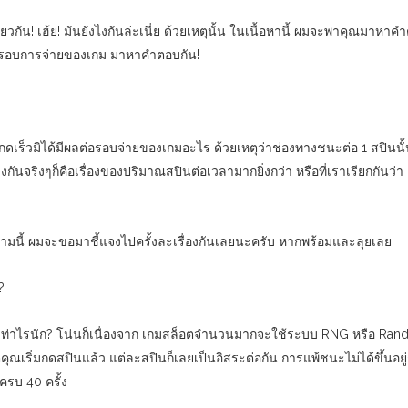
วกัน! เฮ้ย! มันยังไงกันล่ะเนี่ย ด้วยเหตุนั้น ในเนื้อหานี้ ผมจะพาคุณมาหาค
ในรอบการจ่ายของเกม มาหาคำตอบกัน!
ดเร็วมิได้มีผลต่อรอบจ่ายของเกมอะไร ด้วยเหตุว่าช่องทางชนะต่อ 1 สปินนั้น
นจริงๆก็คือเรื่องของปริมาณสปินต่อเวลามากยิ่งกว่า หรือที่เราเรียกกันว่า
ามนี้ ผมจะขอมาชี้แจงไปครั้งละเรื่องกันเลยนะครับ หากพร้อมและลุยเลย!
?
ากเท่าไรนัก? โน่นก็เนื่องจาก เกมสล็อตจำนวนมากจะใช้ระบบ RNG หรือ Ra
ุณเริ่มกดสปินแล้ว แต่ละสปินก็เลยเป็นอิสระต่อกัน การแพ้ชนะไม่ได้ขึ้นอยู่
ครบ 40 ครั้ง