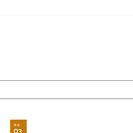
Skip
to
content
พ.ย.
03