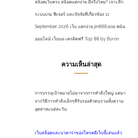
สล็อตเว็บตรง สล็อตแตกง่าย มีจริงไหม? เจาะลึก
ระบบเกม ฟีเจอร์ และปัจจัยที่เกี่ยวข้อง 11
September 2026 เว็บ แตกง่าย jin888.asia พนัน
ออนไลน์ เว็บแม่ เครดิตฟรี Top 88 by Byron
ความเห็นล่าสุด
การบรรลุเป้าหมายไม่มาจากการทำสิ่งใหญ่ แต่มา
จากวิธีการทำสิ่งเล็กๆที่รับรองตัวตนรวมทั้งความ
อุตสาหะแต่ละวัน
เว็บสล็อตและบาคาร่าของโครตดีเว็บนี้เล่นแล้ว