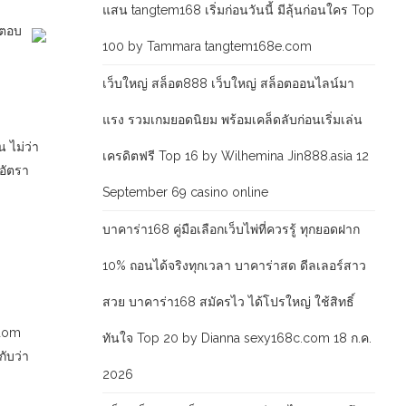
แสน tangtem168 เริ่มก่อนวันนี้ มีลุ้นก่อนใคร Top
ำตอบ
100 by Tammara tangtem168e.com
เว็บใหญ่ สล็อต888 เว็บใหญ่ สล็อตออนไลน์มา
แรง รวมเกมยอดนิยม พร้อมเคล็ดลับก่อนเริ่มเล่น
 ไม่ว่า
เครดิตฟรี Top 16 by Wilhemina Jin888.asia 12
 อัตรา
September 69 casino online
บาคาร่า168 คู่มือเลือกเว็บไพ่ที่ควรรู้ ทุกยอดฝาก
10% ถอนได้จริงทุกเวลา บาคาร่าสด ดีลเลอร์สาว
สวย บาคาร่า168 สมัครไว ได้โปรใหญ่ ใช้สิทธิ์
ndom
ทันใจ Top 20 by Dianna sexy168c.com 18 ก.ค.
กับว่า
2026