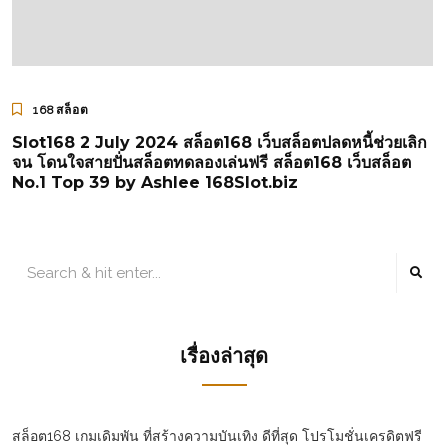
168สล็อต
Slot168 2 July 2024 สล็อต168 เว็บสล็อตปลดหนี้ช่วยเลิก
จน โดนใจสายปั่นสล็อตทดลองเล่นฟรี สล็อต168 เว็บสล็อต
No.1 Top 39 by Ashlee 168Slot.biz
เรื่องล่าสุด
สล็อต168 เกมเดิมพัน ที่สร้างความบันเทิง ดีที่สุด โปรโมชั่นเครดิตฟรี