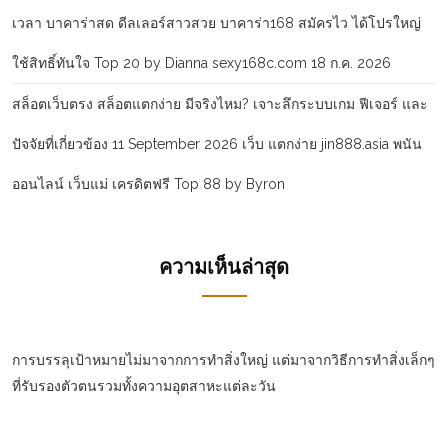
เวลา บาคาร่าสด ดีลเลอร์สาวสวย บาคาร่า168 สมัครไว ได้โปรใหญ่
ใช้สิทธิ์ทันใจ Top 20 by Dianna sexy168c.com 18 ก.ค. 2026
สล็อตเว็บตรง สล็อตแตกง่าย มีจริงไหม? เจาะลึกระบบเกม ฟีเจอร์ และ
ปัจจัยที่เกี่ยวข้อง 11 September 2026 เว็บ แตกง่าย jin888.asia พนัน
ออนไลน์ เว็บแม่ เครดิตฟรี Top 88 by Byron
ความเห็นล่าสุด
การบรรลุเป้าหมายไม่มาจากการทำสิ่งใหญ่ แต่มาจากวิธีการทำสิ่งเล็กๆ
ที่รับรองตัวตนรวมทั้งความอุตสาหะแต่ละวัน