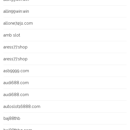
allin99win.win
allone745s.com
amb slot
aress77.shop
aress77.shop
asb9999.com
audi688.com
audi688.com
autoslot16888.com
baj88thb