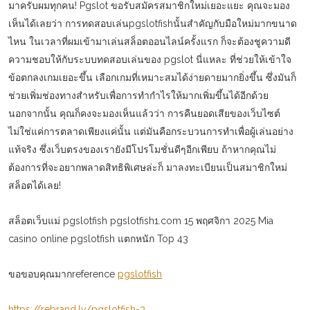
มาครับผมทุกคน! Pgslot ขอรับสมัครสมาชิกใหม่เยอะแยะ คุณจะมอง
เห็นได้เลยว่า การทดสอบเล่นpgslotfishนั้นสำคัญกับมือใหม่มากขนาด
ไหน ในเวลาที่ผมเข้ามาเล่นสล็อตออนไลน์ครั้งแรก ก็จะต้องชูความดี
ความชอบให้กับระบบทดสอบเล่นของ pgslot นี่แหละ ที่ช่วยให้เข้าใจ
ข้อตกลงเกมเยอะขึ้น เลือกเกมที่เหมาะสมได้ง่ายดายมากยิ่งขึ้น ซึ่งมันก็
ช่วยเพิ่มช่องทางสำหรับเพื่อการทำกำไรให้มากเพิ่มขึ้นได้อีกด้วย
นอกจากนั้น คุณก็คงจะมองเห็นแล้วว่า การคืนยอดเสียของเว็บไซต์
ไม่ใช่แค่การตลาดเพียงแค่นั้น แต่มันคือกระบวนการทำเพื่อผู้เล่นอย่าง
แท้จริง ซึ่งเว็บตรงของเรายังมีโปรโมชั่นดีๆอีกเพียบ ถ้าหากคุณไม่
ต้องการที่จะอยากพลาดสิทธิพิเศษล่ะก็ มาลงทะเบียนเป็นสมาชิกใหม่
สล็อตได้เลย!
สล็อตเว็บแม่ pgslotfish pgslotfish1.com 15 พฤศจิกา 2025 Mia
casino online pgslotfish แตกหนัก Top 43
ขอขอบคุณมากreference
pgslotfish
https://rebrand.ly/pgslotfish-3