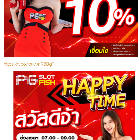
https://t.co/b977nR8BgT