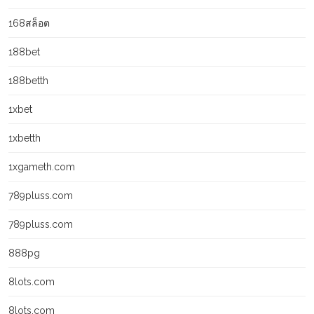
168สล็อต
188bet
188betth
1xbet
1xbetth
1xgameth.com
789pluss.com
789pluss.com
888pg
8lots.com
8lots.com