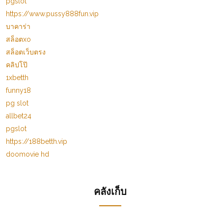
pgslot
https://www.pussy888fun.vip
บาคาร่า
สล็อตxo
สล็อตเว็บตรง
คลิปโป๊
1xbetth
funny18
pg slot
allbet24
pgslot
https://188betth.vip
doomovie hd
คลังเก็บ