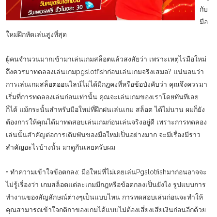
กับ
มือ
ใหม่ฝึกหัดเล่นสูงที่สุด
ผู้คนจำนวนมากเข้ามาเล่นเกมสล็อตแล้วสงสัยว่า เพราะเหตุไรมือใหม่
ถึงควรมาทดลองเล่นเกมpgslotfishก่อนเล่นเกมจริงเสมอ? แน่นอนว่า
การเล่นเกมสล็อตออนไลน์ไม่ได้มีกฎคงที่หรือข้อบังคับว่า คุณจึงควรมา
เริ่มที่การทดลองเล่นก่อนเท่านั้น คุณจะเล่นเกมของเราโดยทันทีเลย
ก็ได้ แม้กระนั้นสำหรับมือใหม่ที่ฝึกฝนเล่นเกม สล็อต ได้ไม่นาน ผมก็ยัง
ต้องการให้คุณได้มาทดสอบเล่นเกมก่อนเล่นจริงอยู่ดี เพราะการทดลอง
เล่นนั้นสำคัญต่อการเดิมพันของมือใหม่เป็นอย่างมาก จะมีเรื่องมีราว
สำคัญอะไรบ้างนั้น มาดูกันเลยครับผม
• ทำความเข้าใจข้อตกลง: มือใหม่ที่ไม่เคยเล่นPgslotfishมาก่อนอาจจะ
ไม่รู้เรื่องว่า เกมสล็อตแต่ละเกมมีกฎหรือข้อตกลงเป็นยังไง รูปแบบการ
ทำงานของสัญลักษณ์ต่างๆเป็นแบบไหน การทดสอบเล่นก่อนจะทำให้
คุณสามารถเข้าใจกติกาของเกมได้แบบไม่ต้องเสี่ยงเสียเงินก่อนอีกด้วย