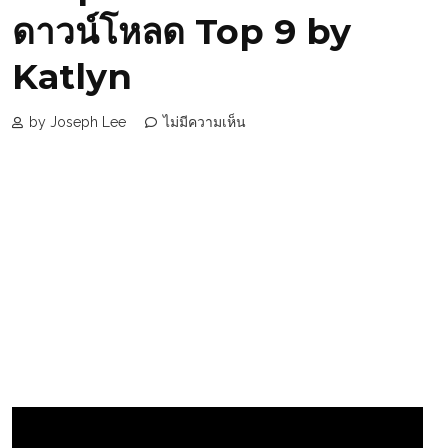
ดาวน์โหลด Top 9 by
Katlyn
by Joseph Lee
ไม่มีความเห็น