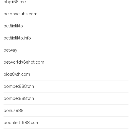
bbp168.me
betboxclubs.com
betflixtikto
betflixtikto.info
betway
betworld369hot.com
bio285th.com
bombet888.win
bombet888.win
bonus888
boonlert1688.com