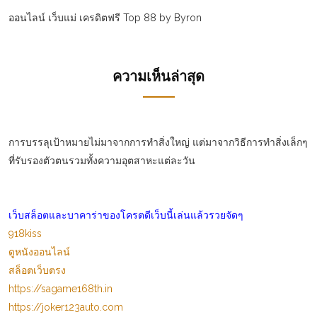
ออนไลน์ เว็บแม่ เครดิตฟรี Top 88 by Byron
ความเห็นล่าสุด
การบรรลุเป้าหมายไม่มาจากการทำสิ่งใหญ่ แต่มาจากวิธีการทำสิ่งเล็กๆ
ที่รับรองตัวตนรวมทั้งความอุตสาหะแต่ละวัน
เว็บสล็อตและบาคาร่าของโครตดีเว็บนี้เล่นแล้วรวยจัดๆ
918kiss
ดูหนังออนไลน์
สล็อตเว็บตรง
https://sagame168th.in
https://joker123auto.com