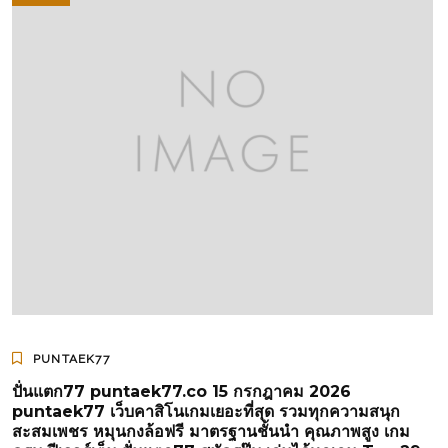
PUNTAEK77
ปั่นแตก77 puntaek77.co 15 กรกฎาคม 2026
puntaek77 เว็บคาสิโนเกมเยอะที่สุด รวมทุกความสนุก
สะสมเพชร หมุนกงล้อฟรี มาตรฐานชั้นนำ คุณภาพสูง เกม