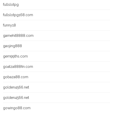
fullslotpg
fullslotpg168.com
funny18
gamehit8888.com
gaojing888
gem99ths.com
goatza888fin.com
gobaza88.com
golden4566.net
golden4566.net
gowingo88.com