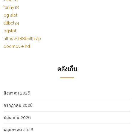
funny18
pg slot
allbet24
pgslot
https://188betth.vip
doomovie hd
คลังเก็บ
สิงหาคม 2026
กรกฎาคม 2026
มิถุนายน 2026
พฤษภาคม 2026