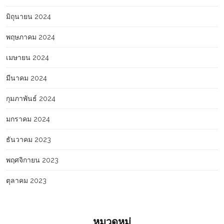
มิถุนายน 2024
พฤษภาคม 2024
เมษายน 2024
มีนาคม 2024
กุมภาพันธ์ 2024
มกราคม 2024
ธันวาคม 2023
พฤศจิกายน 2023
ตุลาคม 2023
หมวดหมู่