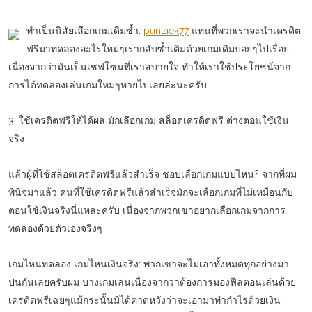
ทำเป็นนิสัยเลือกเกมเดิมซ้ำ:
puntaek77
แทนที่พวกเราจะนำเครดิต
ฟรีมาทดลองอะไรใหม่ๆเรากลับซ้ำเติมด้วยเกมเดิมบ่อยๆไปเรื่อย
เนื่องจากว่ามันเป็นเซฟโซนที่เราสบายใจ ทำให้เราใช้ประโยชน์จาก
การได้ทดลองเล่นเกมใหม่ๆหายไปเลยล่ะนะครับ
3. ใช้เครดิตฟรีให้ได้ผล มักเลือกเกม สล็อตเครดิตฟรี ต่างตอนใช้เงิน
จริง
แล้วผู้ที่ใช้สล็อตเครดิตฟรีแล้วสำเร็จ ชอบเลือกเกมแบบไหน? จากที่ผม
พินิจมาแล้ว คนที่ใช้เครดิตฟรีแล้วสำเร็จมักจะเลือกเกมที่ไม่เหมือนกับ
ตอนใช้เงินจริงนี่แหละครับ เนื่องจากพวกเขาอยากเลือกเกมจากการ
ทดลองด้วยตัวเองจริงๆ
เกมไหนทดลอง เกมไหนเงินจริง: พวกเขาจะไม่เอาทั้งหมดทุกอย่างมา
ปนกันเลยครับผม บางเกมเล่นเนื่องจากว่าต้องการมองฟีลตอนเล่นด้วย
เครดิตฟรีเฉยๆแม้กระนั้นมิได้คาดหวังว่าจะเอามาทำกำไรด้วยเงิน