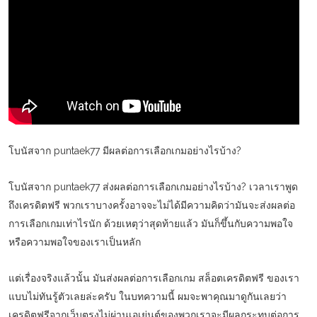
โบนัสจาก puntaek77 มีผลต่อการเลือกเกมอย่างไรบ้าง?
โบนัสจาก puntaek77 ส่งผลต่อการเลือกเกมอย่างไรบ้าง? เวลาเราพูด
ถึงเครดิตฟรี พวกเราบางครั้งอาจจะไม่ได้มีความคิดว่ามันจะส่งผลต่อ
การเลือกเกมเท่าไรนัก ด้วยเหตุว่าสุดท้ายแล้ว มันก็ขึ้นกับความพอใจ
หรือความพอใจของเราเป็นหลัก
แต่เรื่องจริงแล้วนั้น มันส่งผลต่อการเลือกเกม สล็อตเครดิตฟรี ของเรา
แบบไม่ทันรู้ตัวเลยล่ะครับ ในบทความนี้ ผมจะพาคุณมาดูกันเลยว่า
เครดิตฟรีจากเว็บตรงไม่ผ่านเอเย่นต์ของพวกเราจะมีผลกระทบต่อการ