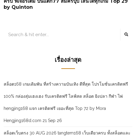
ครบ ฟีเจอร์เต็ม ปั่นแตก77 สมัครปุ๊บ เล่นได้ทุกเกม Top 29
by Quinton
เรื่องล่าสุด
สล็อต168 เกมเดิมพัน ที่สร้างความบันเทิง ดีที่สุด โปรโมชั่นเครดิตฟรี
100% กล่องสุ่มเฮงเฮง รับเครดิตฟรี ไลฟ์สด สล็อต ยิงปลา กีฬา ไพ่
hengjing168 แจก เครดิตฟรี เยอะที่สุด Top 72 by Mora
Hengjing168d.com 21 Sep 26
สล็อตเว็บตรง 30 AUG 2026 tangtem168 เว็บเดียวครบ ทั้งสล็อตและ